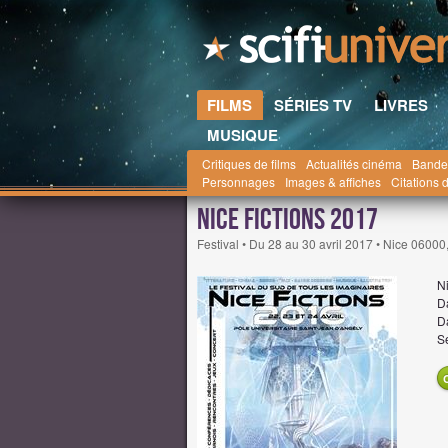
FILMS
SÉRIES TV
LIVRES
MUSIQUE
Critiques de films
Actualités cinéma
Bande
Scifi-Universe.com
Films
Festivals avril 2017
Personnages
Images & affiches
Citations d
Nice Fictions 2017
Festival • Du 28 au 30 avril 2017 • Nice 06000
N
D
Da
S