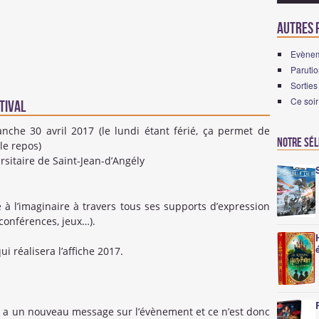
Autres p
Evènem
Paruti
Sortie
Ce soir
tival
che 30 avril 2017 (le lundi étant férié, ça permet de
Notre sé
le repos)
rsitaire de Saint-Jean-d’Angély
é à l’imaginaire à travers tous ses supports d’expression
, conférences, jeux…).
ui réalisera l’affiche 2017.
 y a un nouveau message sur l’évènement et ce n’est donc