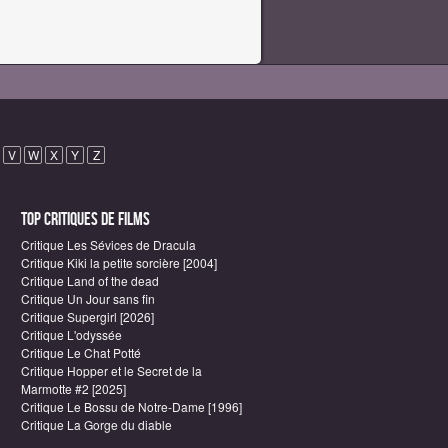
V
W
X
Y
Z
Top critiques de Films
Critique Les Sévices de Dracula
Critique Kiki la petite sorcière [2004]
Critique Land of the dead
Critique Un Jour sans fin
Critique Supergirl [2026]
Critique L'odyssée
Critique Le Chat Potté
Critique Hopper et le Secret de la
Marmotte #2 [2025]
Critique Le Bossu de Notre-Dame [1996]
Critique La Gorge du diable