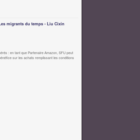
Les migrants du temps - Liu Cixin
érés : en tant que Partenaire Amazon, SFU peut
bénéfice sur les achats remplissant les conditions