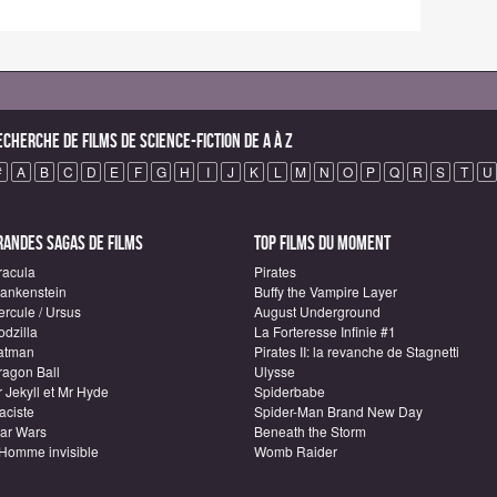
echerche de Films de science-fiction de A à Z
#
A
B
C
D
E
F
G
H
I
J
K
L
M
N
O
P
Q
R
S
T
U
randes sagas de Films
Top Films du moment
racula
Pirates
rankenstein
Buffy the Vampire Layer
ercule / Ursus
August Underground
odzilla
La Forteresse Infinie #1
atman
Pirates II: la revanche de Stagnetti
ragon Ball
Ulysse
 Jekyll et Mr Hyde
Spiderbabe
aciste
Spider-Man Brand New Day
tar Wars
Beneath the Storm
'Homme invisible
Womb Raider