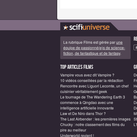
R
La rubrique Films est gérée par
une
équipe de passionné(e)s de science-
fiction, de fantastique et de fantasy
.
Top articles Films
G
Vampire vous avez dit Vampire ?
D
10 vidéos conseillées par la rédaction
F
Rencontre avec Liguori Lecomte, un chef
H
cuisinier véritablement geek
G
Le tournage de The Wandering Earth 3
B
commence à Qingdao avec une
D
intelligence artificielle innovante
Dr
Law et De Niro dans Thor ?
M
The Last Airbender : les premières images
S
Chucky : notre classement des films du
L
pire au meilleur
Underworld revient !