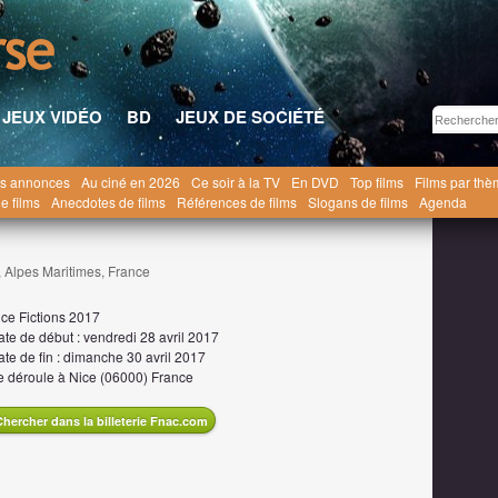
JEUX VIDÉO
BD
JEUX DE SOCIÉTÉ
s annonces
Au ciné en 2026
Ce soir à la TV
En DVD
Top films
Films par th
Nice Fictions 2017
e films
Anecdotes de films
Références de films
Slogans de films
Agenda
, Alpes Maritimes, France
ice Fictions 2017
ate de début :
vendredi 28 avril 2017
te de fin :
dimanche 30 avril 2017
e déroule à
Nice
(
06000
)
France
Chercher dans la billeterie Fnac.com