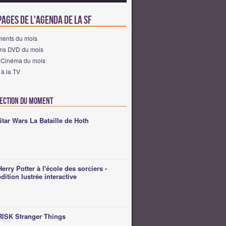
ages de l'agenda de la SF
ents du mois
ons DVD du mois
s Cinéma du mois
 à la TV
lection du moment
Star Wars La Bataille de Hoth
Herry Potter à l'école des sorciers -
édition lustrée interactive
RISK Stranger Things