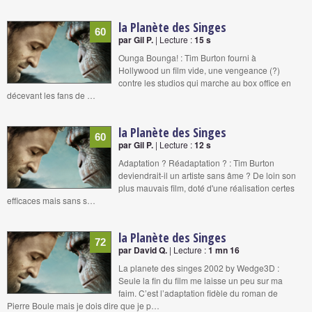
la Planète des Singes
60
par Gil P.
| Lecture :
15 s
Ounga Bounga! : Tim Burton fourni à
Hollywood un film vide, une vengeance (?)
contre les studios qui marche au box office en
décevant les fans de …
la Planète des Singes
60
par Gil P.
| Lecture :
12 s
Adaptation ? Réadaptation ? : Tim Burton
deviendrait-il un artiste sans âme ? De loin son
plus mauvais film, doté d'une réalisation certes
efficaces mais sans s…
la Planète des Singes
72
par David Q.
| Lecture :
1 mn 16
La planete des singes 2002 by Wedge3D :
Seule la fin du film me laisse un peu sur ma
faim. C’est l’adaptation fidèle du roman de
Pierre Boule mais je dois dire que je p…