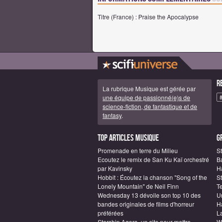
Titre (France) : Praise the Apocalypse
R
La rubrique Musique est gérée par
une équipe de passionné(e)s de
science-fiction, de fantastique et de
fantasy
.
Top articles Musique
G
Promenade en terre du Milieu
St
Ecoutez le remix de San Ku Kaï orchestré
B
par Kavinsky
Ha
Hobbit : Écoutez la chanson "Song of the
S
Lonely Mountain" de Neil Finn
T
Wednesday 13 dévoile son top 10 des
U
bandes originales de films d'horreur
H
préférées
L
Starship Agora, un site pour mettre
W