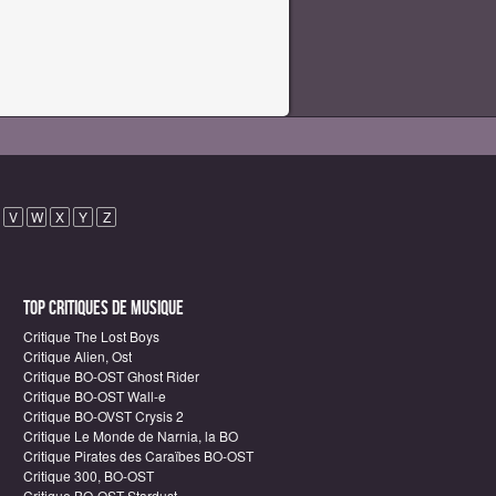
V
W
X
Y
Z
Top critiques de Musique
Critique The Lost Boys
Critique Alien, Ost
Critique BO-OST Ghost Rider
Critique BO-OST Wall-e
Critique BO-OVST Crysis 2
Critique Le Monde de Narnia, la BO
Critique Pirates des Caraïbes BO-OST
Critique 300, BO-OST
Critique BO-OST Stardust