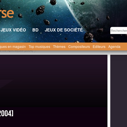
JEUX VIDÉO
BD
JEUX DE SOCIÉTÉ
ques en magasin
Top musiques
Thèmes
Compositeurs
Editeurs
Agenda
e the Apocalypse [2004]
2004]