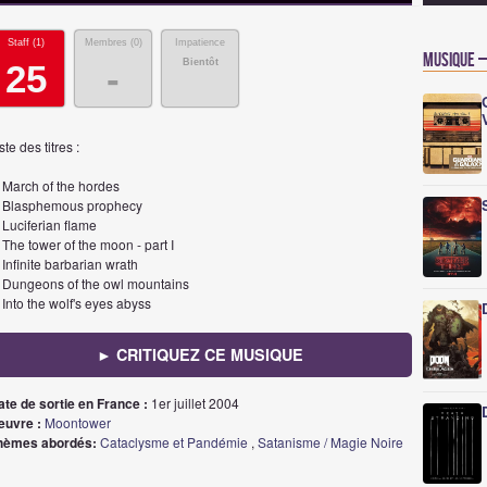
Staff (
1
)
Membres (
0
)
Impatience
Musique –
Bientôt
25
-
ste des titres :
 March of the hordes
. Blasphemous prophecy
 Luciferian flame
 The tower of the moon - part I
 Infinite barbarian wrath
. Dungeons of the owl mountains
 Into the wolf's eyes abyss
► CRITIQUEZ CE MUSIQUE
ate de sortie en France :
1er juillet 2004
euvre :
Moontower
hèmes abordés:
Cataclysme et Pandémie
,
Satanisme / Magie Noire