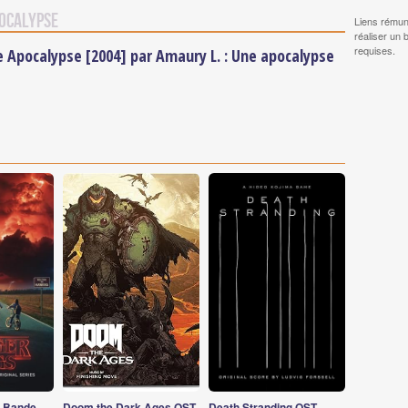
pocalypse
Liens rémun
réaliser un 
requises.
he Apocalypse [2004] par Amaury L. : Une apocalypse
s Bande
Doom the Dark Ages OST
Death Stranding OST