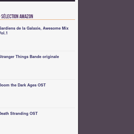
 Sélection Amazon
Gardiens de la Galaxie, Awesome Mix
Vol.1
Stranger Things Bande originale
Doom the Dark Ages OST
Death Stranding OST