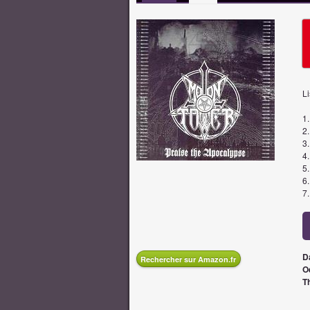
Li
1.
2
3.
4.
5.
6
7.
D
Rechercher sur Amazon.fr
O
T