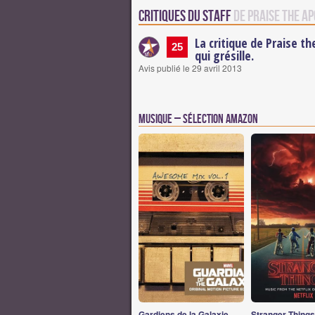
Critiques du staff
de Praise the A
La critique de Praise t
25
qui grésille.
Avis publié le 29 avril 2013
Musique – Sélection Amazon
Gardiens de la Galaxie,
Stranger Thing