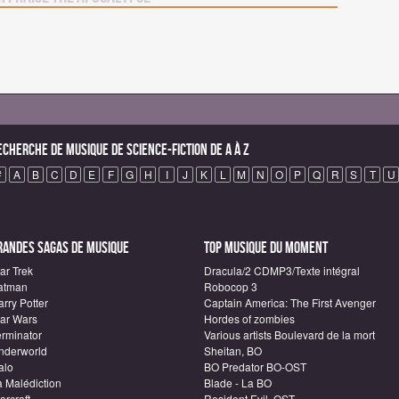
echerche de Musique de science-fiction de A à Z
#
A
B
C
D
E
F
G
H
I
J
K
L
M
N
O
P
Q
R
S
T
U
randes sagas de Musique
Top Musique du moment
ar Trek
Dracula/2 CDMP3/Texte intégral
atman
Robocop 3
rry Potter
Captain America: The First Avenger
tar Wars
Hordes of zombies
erminator
Various artists Boulevard de la mort
nderworld
Sheitan, BO
alo
BO Predator BO-OST
a Malédiction
Blade - La BO
arcraft
Resident Evil, OST