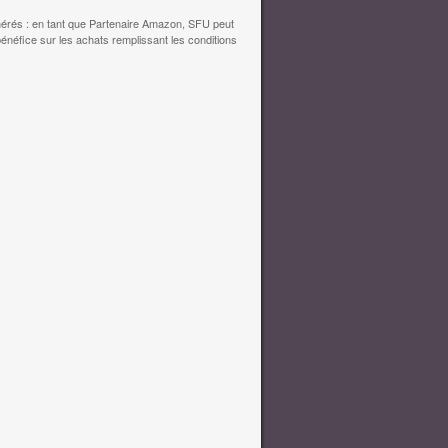
érés : en tant que Partenaire Amazon, SFU peut
bénéfice sur les achats remplissant les conditions