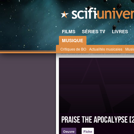
FILMS
SÉRIES TV
LIVRES
MUSIQUE
Critiques de BO
Actualités musicales
Musi
Scifi-Universe.com
l'oeuvre Moontower
Prais
Praise the Apocalypse [
Oeuvre
Fiche