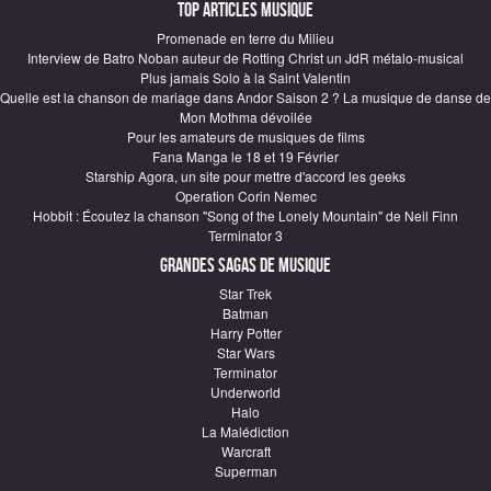
Top articles Musique
Promenade en terre du Milieu
Interview de Batro Noban auteur de Rotting Christ un JdR métalo-musical
Plus jamais Solo à la Saint Valentin
Quelle est la chanson de mariage dans Andor Saison 2 ? La musique de danse de
Mon Mothma dévoilée
Pour les amateurs de musiques de films
Fana Manga le 18 et 19 Février
Starship Agora, un site pour mettre d'accord les geeks
Operation Corin Nemec
Hobbit : Écoutez la chanson "Song of the Lonely Mountain" de Neil Finn
Terminator 3
Grandes sagas de Musique
Star Trek
Batman
Harry Potter
Star Wars
Terminator
Underworld
Halo
La Malédiction
Warcraft
Superman