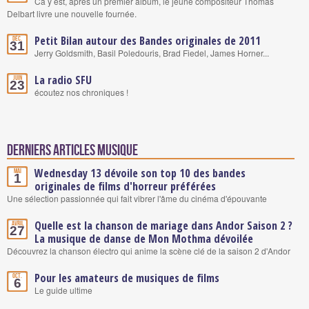
Ca y est, après un premier album, le jeune compositeur Thomas
Delbart livre une nouvelle fournée.
Petit Bilan autour des Bandes originales de 2011
Déc.
31
Jerry Goldsmith, Basil Poledouris, Brad Fiedel, James Horner...
La radio SFU
Juin
23
écoutez nos chroniques !
Derniers articles Musique
Wednesday 13 dévoile son top 10 des bandes
Mai
1
originales de films d'horreur préférées
Une sélection passionnée qui fait vibrer l'âme du cinéma d'épouvante
Quelle est la chanson de mariage dans Andor Saison 2 ?
Avril
27
La musique de danse de Mon Mothma dévoilée
Découvrez la chanson électro qui anime la scène clé de la saison 2 d'Andor
Pour les amateurs de musiques de films
Oct.
6
Le guide ultime