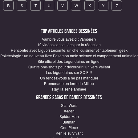
R
S
T
U
V
W
X
Y
Z
Top articles Bandes Dessinées
Vampire vous avez dit Vampire ?
10 vidéos conseillées par la rédaction
Rencontre avec Liguori Lecomte, un chef cuisinier véritablement geek
Pokécologie : un nouveau livre Pokémon mêle science et comportement animalier
Site officiel des Légendaires en ligne!
Quatre one-shots pour découvrir l’univers Valiant
Les légendaires sur SCIFI !!
Un rendez-vous à ne pas manquer
Promenade en terre du Milieu
Ray, la série animée
Grandes sagas de Bandes Dessinées
Star Wars
X-Men
Spider-Man
Batman
One Piece
Ken le survivant