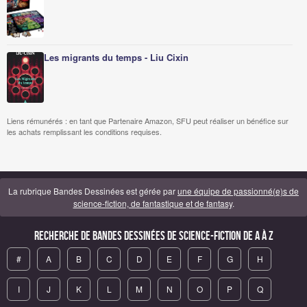
Les migrants du temps - Liu Cixin
Liens rémunérés : en tant que Partenaire Amazon, SFU peut réaliser un bénéfice sur
les achats remplissant les conditions requises.
La rubrique Bandes Dessinées est gérée par
une équipe de passionné(e)s de
science-fiction, de fantastique et de fantasy
.
Recherche de Bandes Dessinées de science-fiction de A à Z
#
A
B
C
D
E
F
G
H
I
J
K
L
M
N
O
P
Q