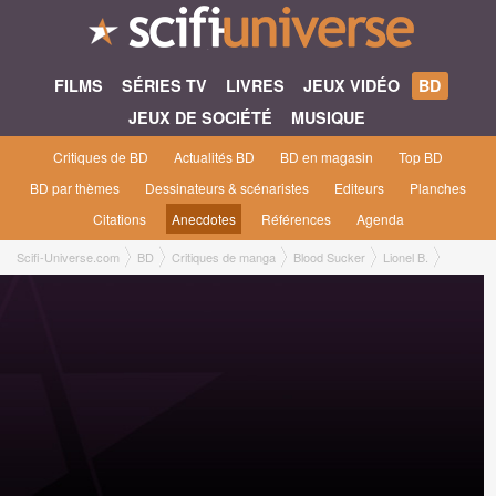
FILMS
SÉRIES TV
LIVRES
JEUX VIDÉO
BD
JEUX DE SOCIÉTÉ
MUSIQUE
Critiques de BD
Actualités BD
BD en magasin
Top BD
BD par thèmes
Dessinateurs & scénaristes
Editeurs
Planches
Citations
Anecdotes
Références
Agenda
Scifi-Universe.com
BD
Critiques de manga
Blood Sucker
Lionel B.