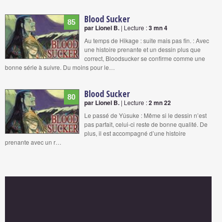
Blood Sucker
85
par Lionel B.
| Lecture :
3 mn 4
Au temps de Hikage : suite mais pas fin. : Avec
une histoire prenante et un dessin plus que
correct, Bloodsucker se confirme comme une
bonne série à suivre. Du moins pour le…
Blood Sucker
80
par Lionel B.
| Lecture :
2 mn 22
Le passé de Yûsuke : Même si le dessin n’est
pas parfait, celui-ci reste de bonne qualité. De
plus, il est accompagné d’une histoire
prenante avec un r…