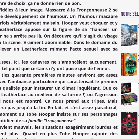
nre de choix, ça ne donne rien de bon.
fidèles à leur image,
Massacre à la Tronçonneuse 2
se
Notre sé
 le développement de l'humour. Un l'humour macabre
arfois véritablement malsain.
Hooper
veut choquer et y
eatherface appose sur la figure de sa "fiancée" un
e s'arrête pas là. On découvre qu'il s'agit du visage
 à la scène. Vraiment abominable. Dans le domaine du
lever un Leatherface mimant l'acte sexuel avec sa
usses. Ici, les cadavres ne s'amoncèlent aucunement,
 tel point que certains n'y ont puisé que de l'ennui.
m (les quarante premières minutes environ) est assez
ec l'ambiance particulière qui caractérisait le premier
s qualités pour instaurer un climat inquiétant. Que ce
Leatherface au meilleur de sa forme !) ou l'agression
i nous est montré. Ca nous prend aux tripes. Mais
 pas jusqu'à la fin. En fait, et c'est assez paradoxal,
du moment ou
Tobe Hooper
insiste sur ses personnages
otidien de sa
famille "tronçonneuse"
.
evient mauvais, les situations exagérément lourdes et
sent plus. Quand en plus
Tobe Hooper
rajoute des