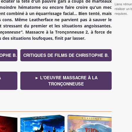
 éclater la tête d'un pauvre gars à coups de marteaux
Liens rémun
le moindre hématome ou encore faire croire qu'un mec
réaliser un 
ent combiné à un équarrissage facial… Bien tenté, mais
requises.
s cons. Même Leatherface ne parvient pas à sauver le
t stressant du premier et les situations angoissantes.
onçonneuse"
.
Massacre à la Tronçonneuse 2
, à force de
des situations loufoques, finit par lasser.
OPHE B.
CRITIQUES DE FILMS DE CHRISTOPHE B.
A
► L'OEUVRE MASSACRE À LA
TRONÇONNEUSE