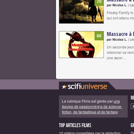
70
par Nicolas L.
| Le
Freaky Family is 
qui ont retenu 
Massacre à 
66
par Nicolas L.
| Le
Un seconde jeune
visionner ce rema
une œuvr…
R
La rubrique Films est gérée par
une
équipe de passionné(e)s de science-
fiction, de fantastique et de fantasy
.
Top articles Films
G
10 vidéos conseillées par la rédaction
D