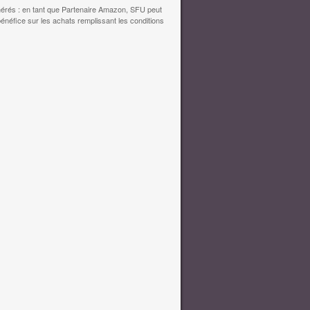
érés : en tant que Partenaire Amazon, SFU peut
bénéfice sur les achats remplissant les conditions