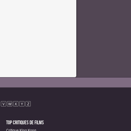
V
W
X
Y
Z
Top critiques de Films
Critique King Kong