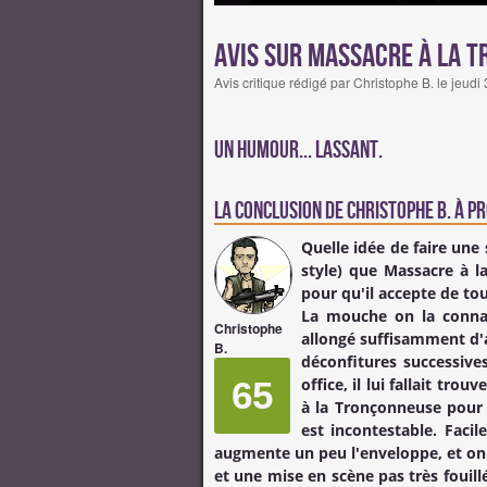
Avis sur Massacre à la 
Avis critique rédigé par Christophe B. le jeud
Un humour... lassant.
La conclusion de
Christophe B.
à pr
Quelle idée de faire une
style) que
Massacre à l
pour qu'il accepte de tou
La mouche on la connaî
Christophe
allongé suffisamment d'a
B.
déconfitures successiv
65
office, il lui fallait tr
à la Tronçonneuse
pour 
est incontestable. Faci
augmente un peu l'enveloppe, et on t
et une mise en scène pas très fouil