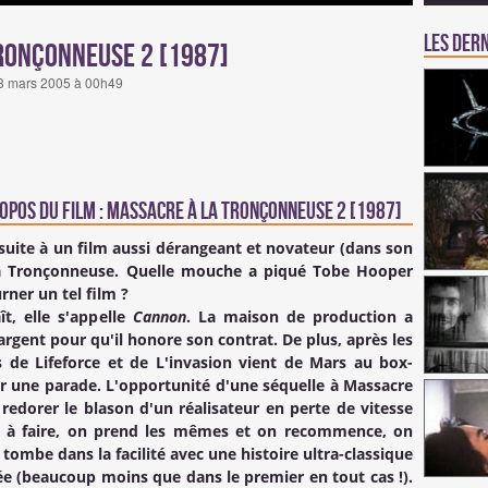
Les dern
Tronçonneuse 2 [1987]
i 3 mars 2005 à 00h49
opos du Film : Massacre à la Tronçonneuse 2 [1987]
 suite à un film aussi dérangeant et novateur (dans son
a Tronçonneuse
. Quelle mouche a piqué
Tobe Hooper
rner un tel film ?
t, elle s'appelle
Cannon
. La maison de production a
rgent pour qu'il honore son contrat. De plus, après les
es de
Lifeforce
et de
L'invasion vient de Mars
au box-
ouver une parade. L'opportunité d'une séquelle à
Massacre
redorer le blason d'un réalisateur en perte de vitesse
le à faire, on prend les mêmes et on recommence, on
ombe dans la facilité avec une histoire ultra-classique
lée (beaucoup moins que dans le premier en tout cas !).