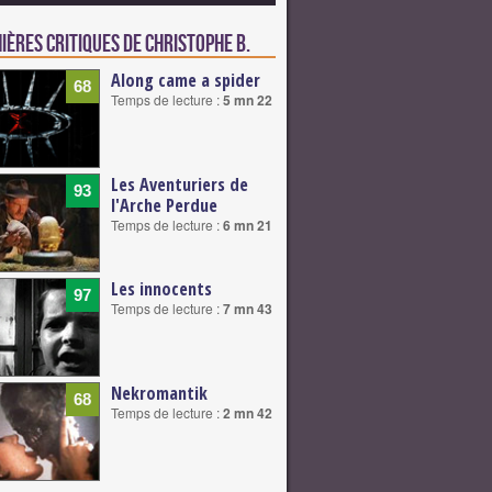
ières critiques de Christophe B.
Along came a spider
68
Temps de lecture :
5 mn 22
Les Aventuriers de
93
l'Arche Perdue
Temps de lecture :
6 mn 21
Les innocents
97
Temps de lecture :
7 mn 43
Nekromantik
68
Temps de lecture :
2 mn 42