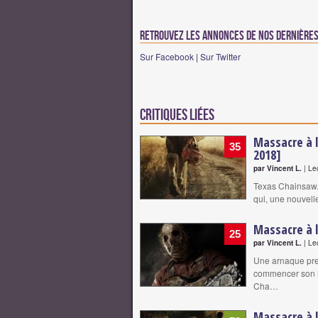
Retrouvez les annonces de nos dernières 
Sur Facebook
|
Sur Twitter
Critiques liées
Massacre à l
35
2018]
par Vincent L.
| Le
Texas Chainsaw..
qui, une nouvel
Massacre à 
25
par Vincent L.
| Le
Une arnaque pres
commencer son hi
Cha…
Massacre à 