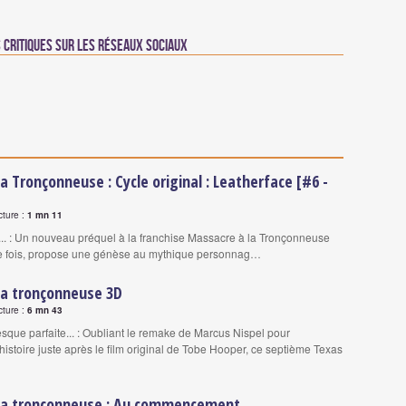
critiques sur les réseaux sociaux
a Tronçonneuse : Cycle original : Leatherface [#6 -
cture :
1 mn 11
. : Un nouveau préquel à la franchise Massacre à la Tronçonneuse
le fois, propose une génèse au mythique personnag…
la tronçonneuse 3D
cture :
6 mn 43
que parfaite... : Oubliant le remake de Marcus Nispel pour
stoire juste après le film original de Tobe Hooper, ce septième Texas
la tronçonneuse : Au commencement