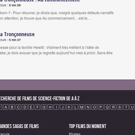
cture :
5 mn 56
born !! : Pour résumer, je dirais que, malgré quelques défauts narratifs
mon attention, je trouve que Au commencement… est le…
la Tronçonneuse
cture :
5 mn 37
sse pour la famille Hewitt : Vraiment très méfiant à l’idée de
ke, je dois avouer que je regrette aujourd’hui mes à priori. Sans être
echerche de Films de science-fiction de A à Z
#
A
B
C
D
E
F
G
H
I
J
K
L
M
N
O
P
Q
R
S
T
U
randes sagas de Films
Top Films du moment
racula
Pirates