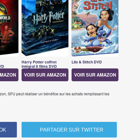
Harry Potter coffret
Lilo & Stitch DVD
VD
intégral 8 films DVD
AMAZON
VOIR SUR AMAZON
VOIR SUR AMAZON
on, SFU peut réaliser un bénéfice sur les achats remplissant les
OK
PARTAGER SUR TWITTER