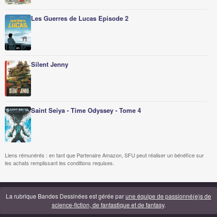
Les Guerres de Lucas Episode 2
Silent Jenny
Saint Seiya - Time Odyssey - Tome 4
Liens rémunérés : en tant que Partenaire Amazon, SFU peut réaliser un bénéfice sur
les achats remplissant les conditions requises.
La rubrique Bandes Dessinées est gérée par
une équipe de passionné(e)s de
science-fiction, de fantastique et de fantasy
.