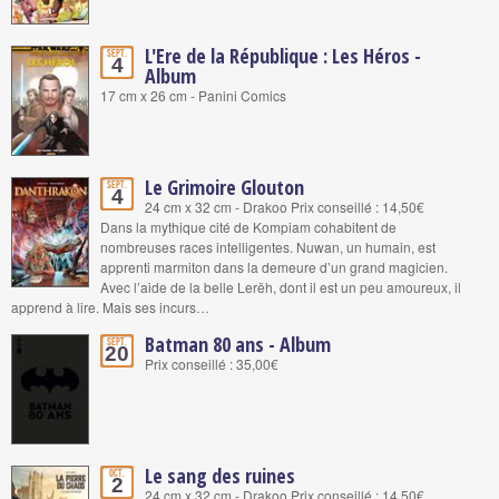
L'Ere de la République : Les Héros -
Sept.
4
Album
17 cm x 26 cm - Panini Comics
Le Grimoire Glouton
Sept.
4
24 cm x 32 cm - Drakoo Prix conseillé : 14,50€
Dans la mythique cité de Kompiam cohabitent de
nombreuses races intelligentes. Nuwan, un humain, est
apprenti marmiton dans la demeure d’un grand magicien.
Avec l’aide de la belle Lerëh, dont il est un peu amoureux, il
apprend à lire. Mais ses incurs…
Batman 80 ans - Album
Sept.
20
Prix conseillé : 35,00€
Le sang des ruines
Oct.
2
24 cm x 32 cm - Drakoo Prix conseillé : 14,50€