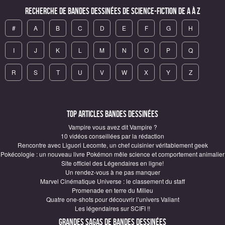
Recherche de Bandes Dessinées de science-fiction de A à Z
#
A
B
C
D
E
F
G
H
I
J
K
L
M
N
O
P
Q
R
S
T
U
V
W
X
Y
Z
Top articles Bandes Dessinées
Vampire vous avez dit Vampire ?
10 vidéos conseillées par la rédaction
Rencontre avec Liguori Lecomte, un chef cuisinier véritablement geek
Pokécologie : un nouveau livre Pokémon mêle science et comportement animalier
Site officiel des Légendaires en ligne!
Un rendez-vous à ne pas manquer
Marvel Cinématique Universe : le classement du staff
Promenade en terre du Milieu
Quatre one-shots pour découvrir l’univers Valiant
Les légendaires sur SCIFI !!
Grandes sagas de Bandes Dessinées