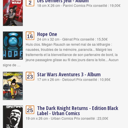
Les Derniers Jedi - Album
2
18 cm X 26 cm - Panini Comics Prix conseillé : 19,00€
Hope One
Jan.
16
24 cm x 32 cm - Glénat Prix conseillé : 15,50€
Huis clos. Megan Rausch se remet mal de sa léthargie :
nausées, troubles de la mémoire, paranoïa... Malgré les
traitements et la bienveillance de son partenaire de bord, la
jeune passagère glisse au fil des jours dans la folie... Aucun
signe de …
Star Wars Aventures 3 - Album
Jan.
23
17 cm x 26 cm - Delcourt Prix conseillé : 10,95€
The Dark Knight Returns - Edition Black
Jan.
25
Label - Urban Comics
19 cm x 26 cm - Urban Comics Prix conseillé : 23,00€