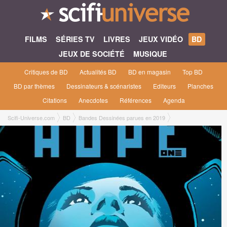
FILMS
SÉRIES TV
LIVRES
JEUX VIDÉO
BD
JEUX DE SOCIÉTÉ
MUSIQUE
Critiques de BD
Actualités BD
BD en magasin
Top BD
BD par thèmes
Dessinateurs & scénaristes
Editeurs
Planches
Citations
Anecdotes
Références
Agenda
Scifi-Universe.com
BD
Bandes Dessinées parues en 2019