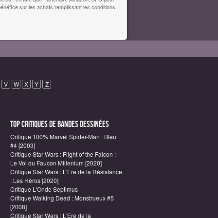
bénéfice sur les achats remplissant les conditions
V
W
X
Y
Z
Top critiques de Bandes Dessinées
Critique 100% Marvel Spider-Man : Bleu
#4 [2003]
Critique Star Wars : Flight of the Falcon :
Le Vol du Faucon Millenium [2020]
Critique Star Wars : L'Ere de la Résistance
: Les Héros [2020]
Critique L'Onde Septimus
Critique Walking Dead : Monstrueux #5
[2008]
Critique Star Wars : L'Ere de la