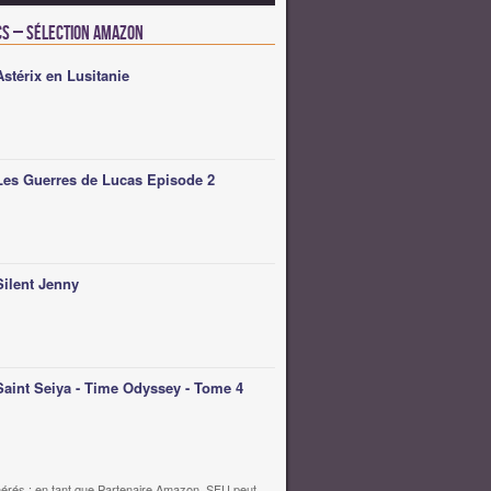
cs – Sélection Amazon
Astérix en Lusitanie
Les Guerres de Lucas Episode 2
Silent Jenny
Saint Seiya - Time Odyssey - Tome 4
érés : en tant que Partenaire Amazon, SFU peut