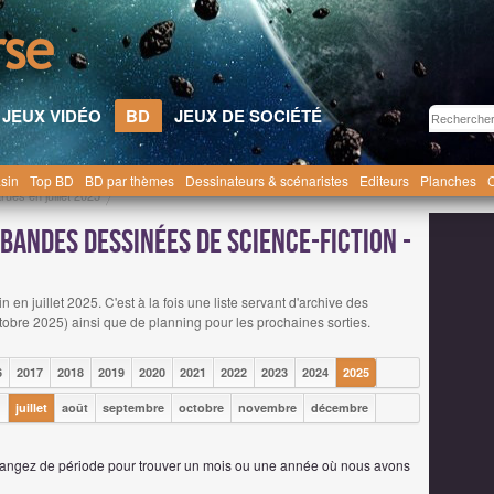
JEUX VIDÉO
BD
JEUX DE SOCIÉTÉ
sin
Top BD
BD par thèmes
Dessinateurs & scénaristes
Editeurs
Planches
C
ues en juillet 2025
 bandes dessinées de science-fiction -
n juillet 2025. C'est à la fois une liste servant d'archive des
obre 2025) ainsi que de planning pour les prochaines sorties.
6
2017
2018
2019
2020
2021
2022
2023
2024
2025
n
juillet
août
septembre
octobre
novembre
décembre
Changez de période pour trouver un mois ou une année où nous avons