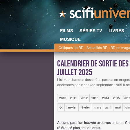
FILMS
SÉRIES TV
LIVRES
MUSIQUE
Critiques de BD
Actualités BD
BD en maga
Scifi-Universe.com
BD
Bandes Dessinées par
Calendrier de sortie des
juillet 2025
Liste des bandes dessinées parues en magasin e
anciennes parutions (de septembre 1965 à oct
2010
2011
2012
2013
2014
2015
201
<<
janvier
février
mars
avril
mai
jui
Aucune parution trouvée avec vos critères. 
référencé plus de contenus.