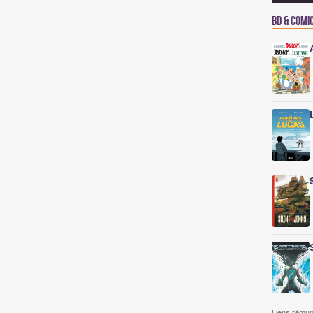
BD & Comi
Liens rémun