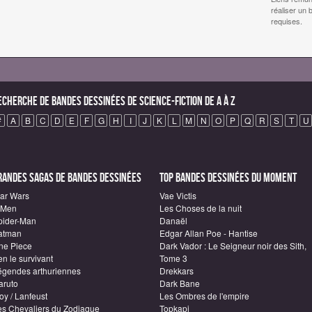
réaliser un 
requises.
echerche de Bandes Dessinées de science-fiction de A à Z
#
A
B
C
D
E
F
G
H
I
J
K
L
M
N
O
P
Q
R
S
T
U
randes sagas de Bandes Dessinées
Top Bandes Dessinées du moment
tar Wars
Vae Victis
-Men
Les Choses de la nuit
pider-Man
Danaël
atman
Edgar Allan Poe - Hantise
ne Piece
Dark Vador : Le Seigneur noir des Sith,
n le survivant
Tome 3
égendes arthuriennes
Drekkars
aruto
Dark Bane
oy / Lanfeust
Les Ombres de l'empire
es Chevaliers du Zodiaque
Topkapi