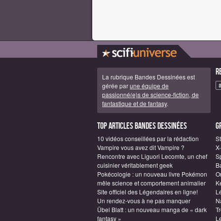
R
La rubrique Bandes Dessinées est
gérée par
une équipe de
passionné(e)s de science-fiction, de
fantastique et de fantasy
.
Top articles Bandes Dessinées
G
10 vidéos conseillées par la rédaction
S
Vampire vous avez dit Vampire ?
X
Rencontre avec Liguori Lecomte, un chef
S
cuisinier véritablement geek
B
Pokécologie : un nouveau livre Pokémon
O
mêle science et comportement animalier
Ke
Site officiel des Légendaires en ligne!
L
Un rendez-vous à ne pas manquer
N
Übel Blatt : un nouveau manga de « dark
Tr
fantasy »
L