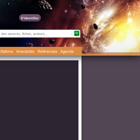
S'identifier
itations
Anecdotes
Références
Agenda