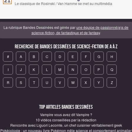
21
Le classique de Rosinski / Van Hamme se met au multimédia
La rubrique Bandes Dessinées est gérée par
une équipe de passionné(e)s de
science-fiction, de fantastique et de fantasy
.
Recherche de Bandes Dessinées de science-fiction de A à Z
#
A
B
C
D
E
F
G
H
I
J
K
L
M
N
O
P
Q
R
S
T
U
V
W
X
Y
Z
Top articles Bandes Dessinées
Vampire vous avez dit Vampire ?
10 vidéos conseillées par la rédaction
Rencontre avec Liguori Lecomte, un chef cuisinier véritablement geek
Pokécologie : un nouveau livre Pokémon mêle science et comportement animalier