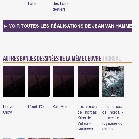
trahie
des trente
deniers
► VOIR TOUTES LES RÉALISATIONS DE JEAN VAN HAMME
Autres bandes dessinées de la même oeuvre
Thorgal
Louve -
L'oeil d'Odin
Kah-Aniel
Les mondes
Les mondes
Crow
de Thorgal:
de Thorgal -
Kriss de
Louve: Le
Valnor -
royaume du
Alliances
chaos