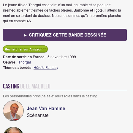
Le jeune fils de Thorgal est atteint d'un mal incurable et sa peau est
irrémédiablement teintée de taches bleues. Baîllonné et ligoté, il attend la
mort en se tordant de douleur. Nous ne sommes qu'à la première planche
qui en compte 46.
► CRITIQUEZ CETTE BANDE DESSINÉE
Rechercher sur Amazon.fr
Date de sortie en France :
5 novembre 1999
Oeuvre :
Thorgal
Thèmes abordés:
Héroïc-Fantasy
Casting
de Le mal bleu
Les personnalités principales et leurs rôles dans le casting
Jean Van Hamme
Scénariste