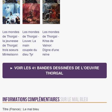
Les mondes
Les mondes
Les mondes
de Thorgal -
de Thorgal -
de Thorgal -
la jeunesse
Louve: La
Kriss de
de Thorgal:
main
Valnor:
trois soeurs
coupée du
Digne d'une
Minkelsonn
dieu Tyr
reine
► VOIR LES 41 BANDES DESSINÉES DE L'OEUVRE
THORGAL
Informations complémentaires
sur Le mal bleu
Titre (France) : Le mal bleu