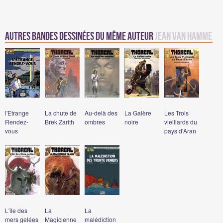
Autres Bandes Dessinées du même auteur
Jean Van Hamme
l'Etrange
La chute de
Au-delà des
La Galère
Les Trois
Rendez-
Brek Zarith
ombres
noire
vieillards du
vous
pays d'Aran
L'île des
La
La
mers gelées
Magicienne
malédiction