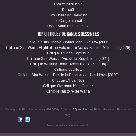
Exterminateur 17
Danaël
Les Fleurs de Dorkéïne
Le Cargo maudit
Edgar Allan Poe - Hantise
Top critiques de Bandes Dessinées
Critique 100% Marvel Spider-Man : Bleu #4 [2003]
Critique Star Wars : Flight of the Falcon : Le Vol du Faucon Millenium [2020]
Critique L'Onde Septimus
Critique Star Wars : L'Ere de la République [2021]
Critique Walking Dead : Monstrueux #5 [2008]
Critique Lucille...
Critique Star Wars : L'Ere de la Résistance : Les Héros [2020]
Critique L'Incal Noir
Critique Overman King Gainer
Critique l'histoire de Waha
Copyright SciFi-Universe.com (1996-2026). Créé par
DQcréations
. All Rights Reserved. Please don’t
copy.
Merci de votre visite et à bientôt.