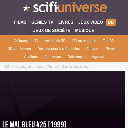
FILMS
SÉRIES TV
LIVRES
JEUX VIDÉO
BD
JEUX DE SOCIÉTÉ
MUSIQUE
Critiques de BD
Actualités BD
BD en magasin
Top BD
BD par thèmes
Dessinateurs & scénaristes
Editeurs
Planches
Citations
Anecdotes
Références
Agenda
Scifi-Universe.com
l'oeuvre Thorgal
Bandes Dessinées
Le mal bleu #25 [1999]
Le mal bleu #25 [1999]