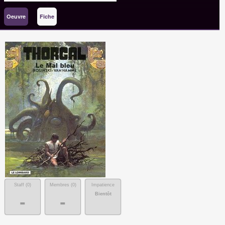
Oeuvre
Fiche
Staff (
0
)
Membres (
0
)
Impatience
Bientôt
-
-