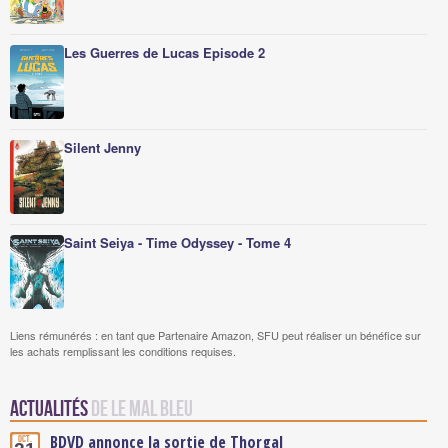
Les Guerres de Lucas Episode 2
Silent Jenny
Saint Seiya - Time Odyssey - Tome 4
Liens rémunérés : en tant que Partenaire Amazon, SFU peut réaliser un bénéfice sur
les achats remplissant les conditions requises.
Actualités
de Le mal bleu
BDVD annonce la sortie de Thorgal
Oct.