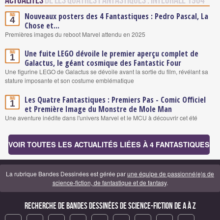
Actualités
de Les Quatres fantastiques : Intégrale 1964
Nouveaux posters des 4 Fantastiques : Pedro Pascal, La
Mai
4
Chose et...
Premières images du reboot Marvel attendu en 2025
Une fuite LEGO dévoile le premier aperçu complet de
Mai
1
Galactus, le géant cosmique des Fantastic Four
Une figurine LEGO de Galactus se dévoile avant la sortie du film, révélant sa
stature imposante et son costume emblématique
Les Quatre Fantastiques : Premiers Pas - Comic Officiel
Mai
1
et Première Image du Monstre de Mole Man
Une aventure inédite dans l'univers Marvel et le MCU à découvrir cet été
VOIR TOUTES LES ACTUALITÉS LIÉES À 4 FANTASTIQUES
La rubrique Bandes Dessinées est gérée par
une équipe de passionné(e)s de
science-fiction, de fantastique et de fantasy
.
Recherche de Bandes Dessinées de science-fiction de A à Z