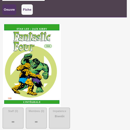
Oeuvre
Fiche
Staff (
0
)
Membres (
0
)
Impatience
Bientôt
-
-