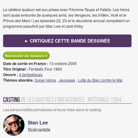
Le célèbre quatuor est aux prises avec l'Homme-Taupe et Fatalis. Les héros
sont aussi entourés de quelques amis, les Vengeurs, les X-Men, Hulk et le
Prince des Mers ! Les épisodes 22, 23 et le deuxième annual complètent un
programme peaufiné par Stan Lee et Jack Kirby.
► CRITIQUEZ CETTE BANDE DESSINÉE
Rechercher sur Amazon.fr
Date de sortie en France :
13 octobre 2005
Titre Original :
Fantastic Four 1963
Oeuvre :
4 fantastiques
Thèmes abordés:
Super Héros
,
Jeunesse
,
Lutte du Bien contre le Mal
Casting
de Les Quatres fantastiques : Intégrale 1964
Les personnalités principales et leurs rôles dans le casting
Stan Lee
Scénariste