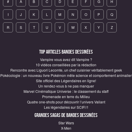
#
A
B
C
D
E
F
G
H
I
J
K
L
M
N
O
P
Q
R
S
T
U
V
W
X
Y
Z
Top articles Bandes Dessinées
Vampire vous avez dit Vampire ?
10 vidéos conseillées par la rédaction
Rencontre avec Liguori Lecomte, un chef cuisinier véritablement geek
Pokécologie : un nouveau livre Pokémon mêle science et comportement animalier
Site officiel des Légendaires en ligne!
Un rendez-vous à ne pas manquer
Marvel Cinématique Universe : le classement du staff
Promenade en terre du Milieu
Quatre one-shots pour découvrir l’univers Valiant
Les légendaires sur SCIFI !!
Grandes sagas de Bandes Dessinées
Star Wars
X-Men