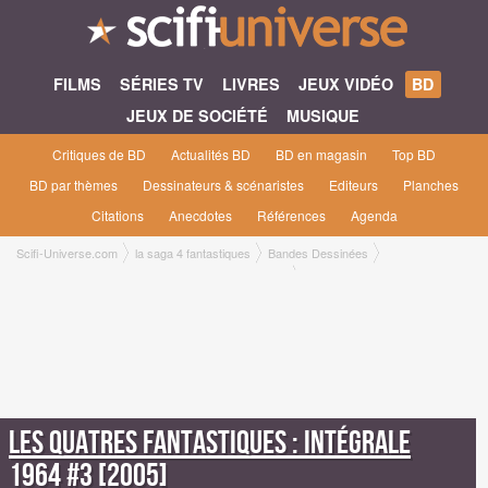
FILMS
SÉRIES TV
LIVRES
JEUX VIDÉO
BD
JEUX DE SOCIÉTÉ
MUSIQUE
Critiques de BD
Actualités BD
BD en magasin
Top BD
BD par thèmes
Dessinateurs & scénaristes
Editeurs
Planches
Citations
Anecdotes
Références
Agenda
Scifi-Universe.com
la saga 4 fantastiques
Bandes Dessinées
Les Quatres fantastiques : Intégrale 1964 #3 [2005]
Les Quatres fantastiques : Intégrale
1964 #3 [2005]