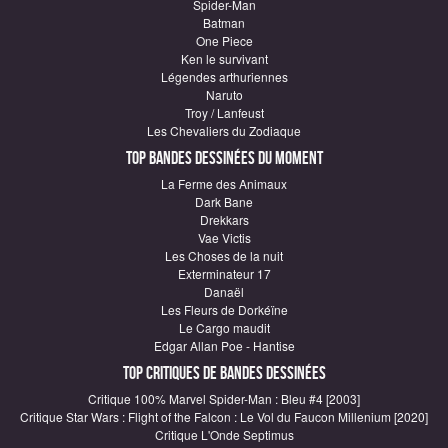
Spider-Man
Batman
One Piece
Ken le survivant
Légendes arthuriennes
Naruto
Troy / Lanfeust
Les Chevaliers du Zodiaque
Top Bandes Dessinées du moment
La Ferme des Animaux
Dark Bane
Drekkars
Vae Victis
Les Choses de la nuit
Exterminateur 17
Danaël
Les Fleurs de Dorkéïne
Le Cargo maudit
Edgar Allan Poe - Hantise
Top critiques de Bandes Dessinées
Critique 100% Marvel Spider-Man : Bleu #4 [2003]
Critique Star Wars : Flight of the Falcon : Le Vol du Faucon Millenium [2020]
Critique L'Onde Septimus