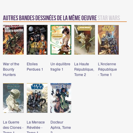
Autres bandes dessinées de la même oeuvre
Star Wars
War of the
Etoiles
Un équilibre
La Haute
L'Ancienne
Bounty
Perdues 1
fragile 1
République,
République
Hunters
Tome 2
- Tome 1
La Guerre
La Menace
Docteur
des Clones -
Révélée -
Aphra, Tome
Tome 1
Tome 1
2