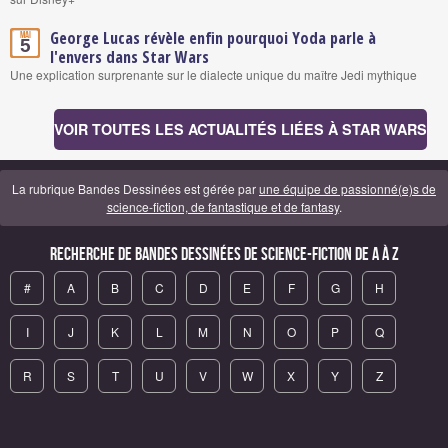
George Lucas révèle enfin pourquoi Yoda parle à
Mai
5
l'envers dans Star Wars
Une explication surprenante sur le dialecte unique du maître Jedi mythique
VOIR TOUTES LES ACTUALITÉS LIÉES À STAR WARS
La rubrique Bandes Dessinées est gérée par
une équipe de passionné(e)s de
science-fiction, de fantastique et de fantasy
.
Recherche de Bandes Dessinées de science-fiction de A à Z
#
A
B
C
D
E
F
G
H
I
J
K
L
M
N
O
P
Q
R
S
T
U
V
W
X
Y
Z