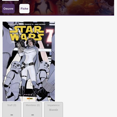
Oeuvre
Fiche
Staff (
0
)
Membres (
0
)
Impatience
Bientôt
-
-