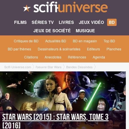
FILMS
SÉRIES TV
LIVRES
JEUX VIDÉO
BD
JEUX DE SOCIÉTÉ
MUSIQUE
Critiques de BD
Actualités BD
BD en magasin
Top BD
BD par thèmes
Dessinateurs & scénaristes
Editeurs
Planches
Citations
Anecdotes
Références
Agenda
Scifi-Universe.com
l'oeuvre Star Wars
Bandes Dessinées
Star Wars [2015]
Star Wars, Tome 3 [2016]
Star Wars [2015] : Star Wars, Tome 3
[2016]