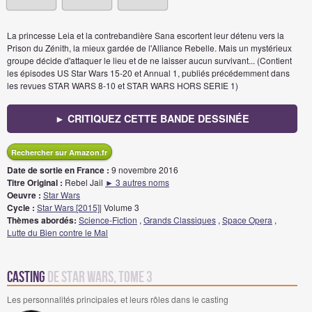
La princesse Leia et la contrebandière Sana escortent leur détenu vers la
Prison du Zénith, la mieux gardée de l'Alliance Rebelle. Mais un mystérieux
groupe décide d'attaquer le lieu et de ne laisser aucun survivant... (Contient
les épisodes US Star Wars 15-20 et Annual 1, publiés précédemment dans
les revues STAR WARS 8-10 et STAR WARS HORS SERIE 1)
► CRITIQUEZ CETTE BANDE DESSINÉE
Rechercher sur Amazon.fr
Date de sortie en France :
9 novembre 2016
Titre Original :
Rebel Jail
► 3 autres noms
Oeuvre :
Star Wars
Cycle :
Star Wars [2015]
| Volume 3
Thèmes abordés:
Science-Fiction
,
Grands Classiques
,
Space Opera
,
Lutte du Bien contre le Mal
Casting
de Star Wars, Tome 3
Les personnalités principales et leurs rôles dans le casting