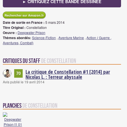
► CRITIQUEZ CETTE BANDE DESSINÉE
Rechercher sur Amazon.fr
Date de sortie en France :
5 mars 2014
Titre Original :
Constellation
Oeuvre :
Deepwater Prison
Thèmes abordés:
Science-Fiction
,
Aventure Marine
,
Action ( Guerre ,
Aventures, Combat)
Critiques du staff
de Constellation
La critique de Constellation #1 [2014] par
70
Nicolas L. : Terreur abyssale
Avis publié le 19 avril 2014
Planches
de Constellation