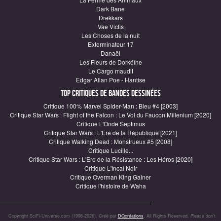
Dark Bane
Drekkars
Vae Victis
Les Choses de la nuit
Exterminateur 17
Danaël
Les Fleurs de Dorkéïne
Le Cargo maudit
Edgar Allan Poe - Hantise
Top critiques de Bandes Dessinées
Critique 100% Marvel Spider-Man : Bleu #4 [2003]
Critique Star Wars : Flight of the Falcon : Le Vol du Faucon Millenium [2020]
Critique L'Onde Septimus
Critique Star Wars : L'Ere de la République [2021]
Critique Walking Dead : Monstrueux #5 [2008]
Critique Lucille...
Critique Star Wars : L'Ere de la Résistance : Les Héros [2020]
Critique L'Incal Noir
Critique Overman King Gainer
Critique l'histoire de Waha
Copyright SciFi-Universe.com (1996-2026). Créé par
DQcréations
. All Rights Reserved. Please don’t