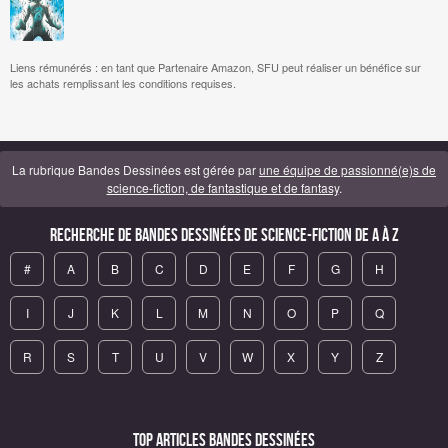
Liens rémunérés : en tant que Partenaire Amazon, SFU peut réaliser un bénéfice sur
les achats remplissant les conditions requises.
La rubrique Bandes Dessinées est gérée par
une équipe de passionné(e)s de
science-fiction, de fantastique et de fantasy
.
Recherche de Bandes Dessinées de science-fiction de A à Z
#
A
B
C
D
E
F
G
H
I
J
K
L
M
N
O
P
Q
R
S
T
U
V
W
X
Y
Z
Top articles Bandes Dessinées