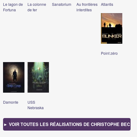
Le lagon de
La colonne
Sanatorium
Au frontières
Atlantis
Fortuna
de fer
interdites
Point zéro
Damonte
USS
Nebraska
► VOIR TOUTES LES RÉALISATIONS DE CHRISTOPHE BEC