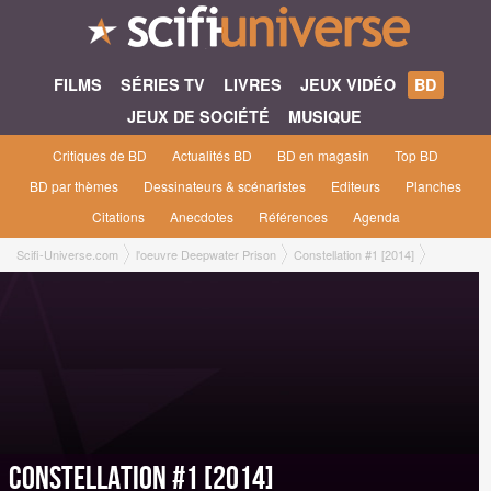
FILMS
SÉRIES TV
LIVRES
JEUX VIDÉO
BD
JEUX DE SOCIÉTÉ
MUSIQUE
Critiques de BD
Actualités BD
BD en magasin
Top BD
BD par thèmes
Dessinateurs & scénaristes
Editeurs
Planches
Citations
Anecdotes
Références
Agenda
Scifi-Universe.com
l'oeuvre Deepwater Prison
Constellation #1 [2014]
Constellation #1 [2014]