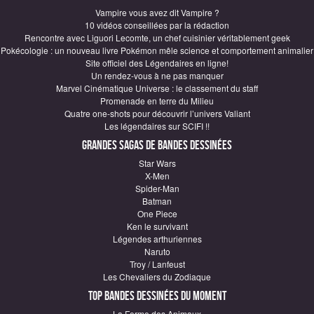
Vampire vous avez dit Vampire ?
10 vidéos conseillées par la rédaction
Rencontre avec Liguori Lecomte, un chef cuisinier véritablement geek
Pokécologie : un nouveau livre Pokémon mêle science et comportement animalier
Site officiel des Légendaires en ligne!
Un rendez-vous à ne pas manquer
Marvel Cinématique Universe : le classement du staff
Promenade en terre du Milieu
Quatre one-shots pour découvrir l’univers Valiant
Les légendaires sur SCIFI !!
Grandes sagas de Bandes Dessinées
Star Wars
X-Men
Spider-Man
Batman
One Piece
Ken le survivant
Légendes arthuriennes
Naruto
Troy / Lanfeust
Les Chevaliers du Zodiaque
Top Bandes Dessinées du moment
La Ferme des Animaux