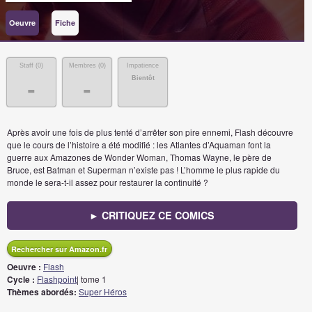
Oeuvre
Fiche
Staff (
0
)
Membres (
0
)
Impatience
Bientôt
-
-
Après avoir une fois de plus tenté d’arrêter son pire ennemi, Flash découvre
que le cours de l’histoire a été modifié : les Atlantes d’Aquaman font la
guerre aux Amazones de Wonder Woman, Thomas Wayne, le père de
Bruce, est Batman et Superman n’existe pas ! L’homme le plus rapide du
monde le sera-t-il assez pour restaurer la continuité ?
► CRITIQUEZ CE COMICS
Rechercher sur Amazon.fr
Oeuvre :
Flash
Cycle :
Flashpoint
| tome 1
Thèmes abordés:
Super Héros