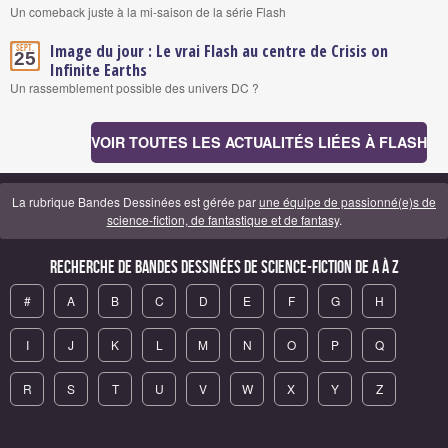
Un comeback juste à la mi-saison de la série Flash
Image du jour : Le vrai Flash au centre de Crisis on
Sept.
25
Infinite Earths
Un rassemblement possible des univers DC ?
VOIR TOUTES LES ACTUALITÉS LIÉES À FLASH
La rubrique Bandes Dessinées est gérée par
une équipe de passionné(e)s de
science-fiction, de fantastique et de fantasy
.
Recherche de Bandes Dessinées de science-fiction de A à Z
#
A
B
C
D
E
F
G
H
I
J
K
L
M
N
O
P
Q
R
S
T
U
V
W
X
Y
Z