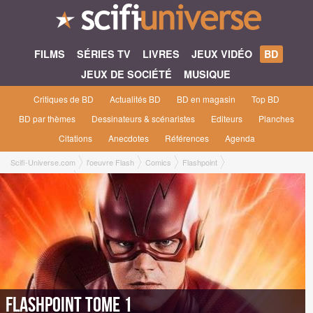
FILMS
SÉRIES TV
LIVRES
JEUX VIDÉO
BD
JEUX DE SOCIÉTÉ
MUSIQUE
Critiques de BD
Actualités BD
BD en magasin
Top BD
BD par thèmes
Dessinateurs & scénaristes
Editeurs
Planches
Citations
Anecdotes
Références
Agenda
Scifi-Universe.com
l'oeuvre Flash
Comics
Flashpoint
Flashpoint tome 1
Flashpoint tome 1