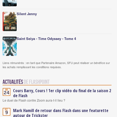
Silent Jenny
Saint Seiya - Time Odyssey - Tome 4
Liens rémunérés : en tant que Partenaire Amazon, SFU peut réaliser un bénéfice sur
les achats remplissant les conditions requises.
Actualités
de Flashpoint
Cours Barry, Cours ! 1er clip vidéo du final de la saison 2
Mai
24
de Flash
Le duel de Flash contre Zoom aura-t-il lieu ?
Mark Hamill de retour dans Flash dans une featurette
Déc.
9
autour de Trickster