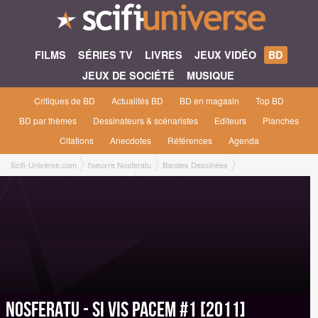
FILMS
SÉRIES TV
LIVRES
JEUX VIDÉO
BD
JEUX DE SOCIÉTÉ
MUSIQUE
Critiques de BD
Actualités BD
BD en magasin
Top BD
BD par thèmes
Dessinateurs & scénaristes
Editeurs
Planches
Citations
Anecdotes
Références
Agenda
Scifi-Universe.com
l'oeuvre Nosferatu
Bandes Dessinées
Nosferatu - Si Vis Pacem #1 [2011]
Nosferatu - Si Vis Pacem #1 [2011]