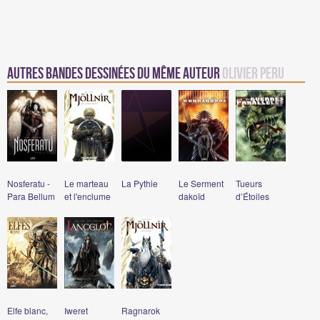
Autres Bandes Dessinées du même auteur
Olivier Peru
Nosferatu -
Le marteau
La Pythie
Le Serment
Tueurs
Para Bellum
et l'enclume
dakoïd
d’Étoiles
Elfe blanc,
Iweret
Ragnarok