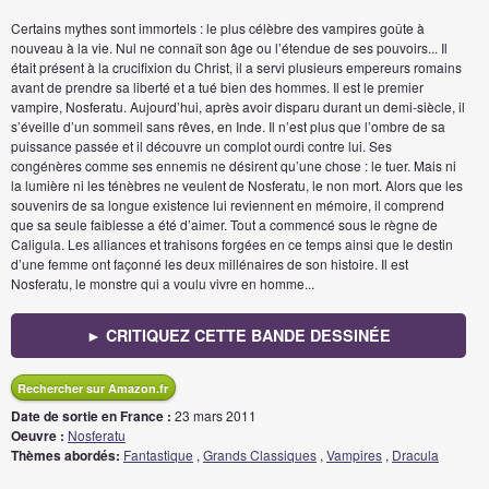
Certains mythes sont immortels : le plus célèbre des vampires goûte à
nouveau à la vie. Nul ne connaît son âge ou l’étendue de ses pouvoirs... Il
était présent à la crucifixion du Christ, il a servi plusieurs empereurs romains
avant de prendre sa liberté et a tué bien des hommes. Il est le premier
vampire, Nosferatu. Aujourd’hui, après avoir disparu durant un demi-siècle, il
s’éveille d’un sommeil sans rêves, en Inde. Il n’est plus que l’ombre de sa
puissance passée et il découvre un complot ourdi contre lui. Ses
congénères comme ses ennemis ne désirent qu’une chose : le tuer. Mais ni
la lumière ni les ténèbres ne veulent de Nosferatu, le non mort. Alors que les
souvenirs de sa longue existence lui reviennent en mémoire, il comprend
que sa seule faiblesse a été d’aimer. Tout a commencé sous le règne de
Caligula. Les alliances et trahisons forgées en ce temps ainsi que le destin
d’une femme ont façonné les deux millénaires de son histoire. Il est
Nosferatu, le monstre qui a voulu vivre en homme...
► CRITIQUEZ CETTE BANDE DESSINÉE
Rechercher sur Amazon.fr
Date de sortie en France :
23 mars 2011
Oeuvre :
Nosferatu
Thèmes abordés:
Fantastique
,
Grands Classiques
,
Vampires
,
Dracula