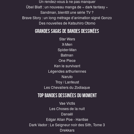
Un rendez-vous à ne pas manquer
Übel Blatt : un nouveau manga de « dark fantasy »
Sandman, bientôt une série TV ?
Brave Story : un long métrage d’animation signé Gonzo
Des nouvelles de Katsuhiro Otomo
Grandes sagas de Bandes Dessinées
Star Wars
X-Men
Spider-Man
Batman
One Piece
Ken le survivant
Légendes arthuriennes
Naruto
Troy / Lanfeust
Les Chevaliers du Zodiaque
Top Bandes Dessinées du moment
Vae Victis
Les Choses de la nuit
Danaël
Edgar Allan Poe - Hantise
Dark Vador : Le Seigneur noir des Sith, Tome 3
Drekkars