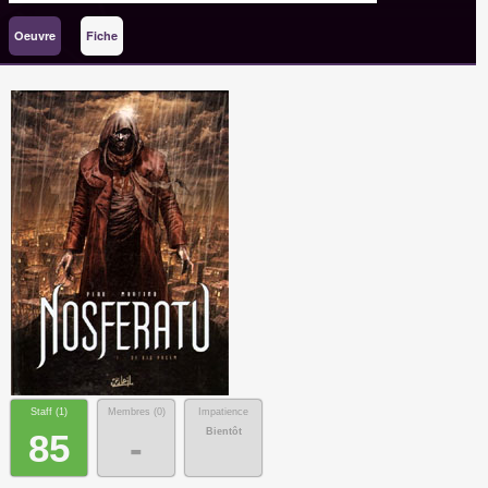
Oeuvre
Fiche
Staff (
1
)
Membres (
0
)
Impatience
Bientôt
85
-