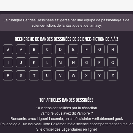
La rubrique Bandes Dessinées est gérée par
une équipe de passionné(e)s de
science-fiction, de fantastique et de fantasy
.
Recherche de Bandes Dessinées de science-fiction de A à Z
#
A
B
C
D
E
F
G
H
I
J
K
L
M
N
O
P
Q
R
S
T
U
V
W
X
Y
Z
Top articles Bandes Dessinées
10 vidéos conseillées par la rédaction
Vampire vous avez dit Vampire ?
Rencontre avec Liguori Lecomte, un chef cuisinier véritablement geek
Pokécologie : un nouveau livre Pokémon mêle science et comportement animalier
Site officiel des Légendaires en ligne!