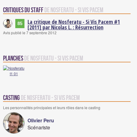
Critiques du staff
de Nosferatu - Si Vis Pacem
La critique de Nosferatu - Si Vis Pacem #1
85
[2011] par Nicolas L. : Résurrection
Avis publié le 7 septembre 2012
Planches
de Nosferatu - Si Vis Pacem
Casting
de Nosferatu - Si Vis Pacem
Les personnalités principales et leurs rôles dans le casting
Olivier Peru
Scénariste