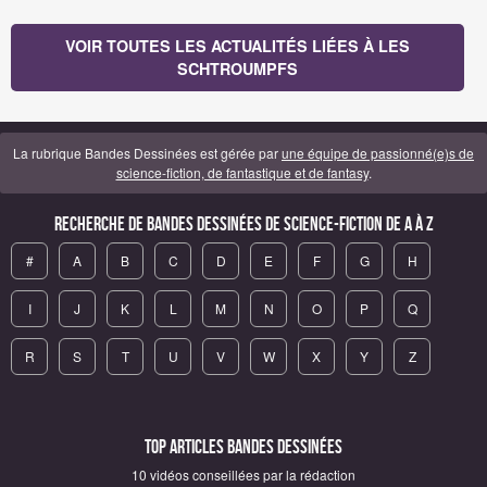
VOIR TOUTES LES ACTUALITÉS LIÉES À LES
SCHTROUMPFS
La rubrique Bandes Dessinées est gérée par
une équipe de passionné(e)s de
science-fiction, de fantastique et de fantasy
.
Recherche de Bandes Dessinées de science-fiction de A à Z
#
A
B
C
D
E
F
G
H
I
J
K
L
M
N
O
P
Q
R
S
T
U
V
W
X
Y
Z
Top articles Bandes Dessinées
10 vidéos conseillées par la rédaction