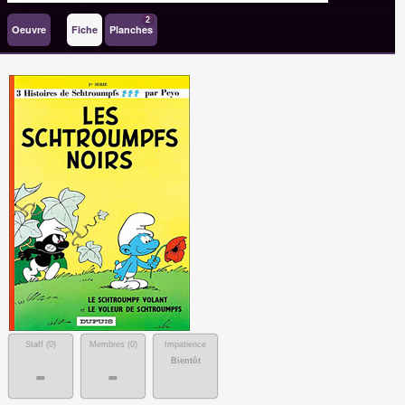
2
Oeuvre
Fiche
Planches
Staff (
0
)
Membres (
0
)
Impatience
Bientôt
-
-