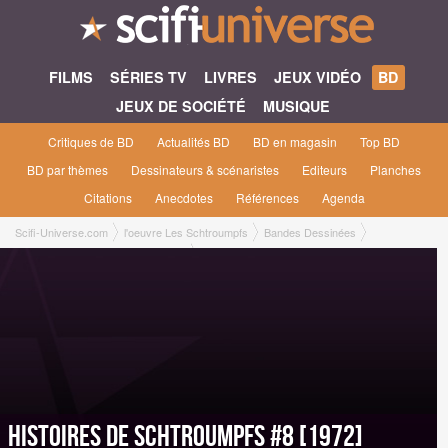
FILMS
SÉRIES TV
LIVRES
JEUX VIDÉO
BD
JEUX DE SOCIÉTÉ
MUSIQUE
Critiques de BD
Actualités BD
BD en magasin
Top BD
BD par thèmes
Dessinateurs & scénaristes
Editeurs
Planches
Citations
Anecdotes
Références
Agenda
Scifi-Universe.com
l'oeuvre Les Schtroumpfs
Bandes Dessinées
Histoires de Schtroumpfs #8 [1972]
Histoires de Schtroumpfs #8 [1972]