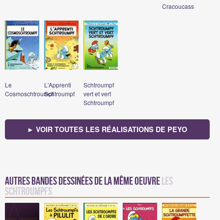
Cracoucass
Le
L'Apprenti
Schtroumpf
Cosmoschtroumpf
Schtroumpf
vert et vert
Schtroumpf
► VOIR TOUTES LES RÉALISATIONS DE PEYO
Autres bandes dessinées de la même oeuvre
Les
Schtroumpfs