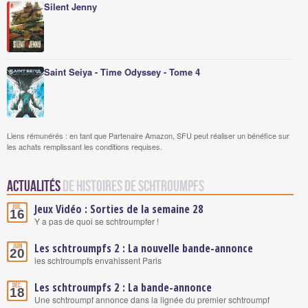
Silent Jenny
Saint Seiya - Time Odyssey - Tome 4
Liens rémunérés : en tant que Partenaire Amazon, SFU peut réaliser un bénéfice sur
les achats remplissant les conditions requises.
Actualités
de Histoires de Schtroumpfs
Jeux Vidéo : Sorties de la semaine 28
Juil.
16
Y a pas de quoi se schtroumpfer !
Les schtroumpfs 2 : La nouvelle bande-annonce
Juin
20
les schtroumpfs envahissent Paris
Les schtroumpfs 2 : La bande-annonce
Déc.
18
Une schtroumpf annonce dans la lignée du premier schtroumpf