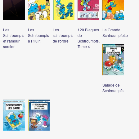
Les
Les
Les
120 Blagues
La Grande
Schtroumpfs
Schtroumpfs
schtroumpfs
de
Schtroumpfette
et l'amour
à Pilulit
de l'ordre
Schtroumpfs,
sorcier
Tome 4
Salade de
Schtroumpfs