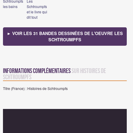
Schtroumpfs
Les
les bains
Schtroumpfs
et le livre qui
dit tout
► VOIR LES 31 BANDES DESSINÉES DE L'OEUVRE LES
SCHTROUMPFS
Informations complémentaires
sur Histoires de
Schtroumpfs
Titre (France) : Histoires de Schtroumpfs