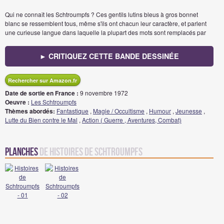
Qui ne connaît les Schtroumpfs ? Ces gentils lutins bleus à gros bonnet
blanc se ressemblent tous, même s'ils ont chacun leur caractère, et parlent
une curieuse langue dans laquelle la plupart des mots sont remplacés par
► CRITIQUEZ CETTE BANDE DESSINÉE
Rechercher sur Amazon.fr
Date de sortie en France :
9 novembre 1972
Oeuvre :
Les Schtroumpfs
Thèmes abordés:
Fantastique
,
Magie / Occultisme
,
Humour
,
Jeunesse
,
Lutte du Bien contre le Mal
,
Action ( Guerre , Aventures, Combat)
Planches
de Histoires de Schtroumpfs