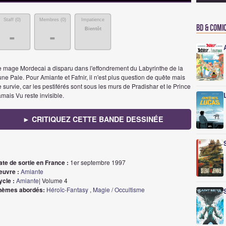
Staff (
0
)
Membres (
0
)
Impatience
BD & Comi
Bientôt
-
-
e mage Mordecai a disparu dans l'effondrement du Labyrinthe de la
ne Pale. Pour Amiante et Fafnir, il n'est plus question de quête mais
 survie, car les pestiférés sont sous les murs de Pradishar et le Prince
mais Vu reste invisible.
► CRITIQUEZ CETTE BANDE DESSINÉE
ate de sortie en France :
1er septembre 1997
euvre :
Amiante
ycle :
Amiante
| Volume 4
hèmes abordés:
Héroïc-Fantasy
,
Magie / Occultisme