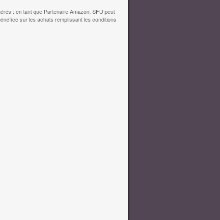
érés : en tant que Partenaire Amazon, SFU peut
bénéfice sur les achats remplissant les conditions