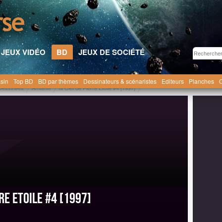
JEUX VIDÉO
BD
JEUX DE SOCIÉTÉ
sin
Top BD
BD par thèmes
Dessinateurs & scénaristes
Editeurs
Planches
C
Dessinées
Amiante
la Clef de Pierre Etoile #4 [1997]
re Etoile #4 [1997]