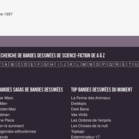
bre 1997
echerche de Bandes Dessinées de science-fiction de A à Z
#
A
B
C
D
E
F
G
H
I
J
K
L
M
N
O
P
Q
R
S
T
U
randes sagas de Bandes Dessinées
Top Bandes Dessinées du moment
tar Wars
La Ferme des Animaux
-Men
Drekkars
pider-Man
Dark Bane
atman
Vae Victis
ne Piece
Les Ombres de l'empire
n le survivant
Les Choses de la nuit
égendes arthuriennes
Topkapi
aruto
Exterminateur 17