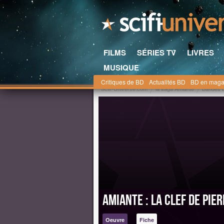
FILMS
SÉRIES TV
LIVRES
MUSIQUE
Critiques de BD
Actualités BD
BD en maga
Scifi-Universe.com
la saga Amiante
Bandes 
Amiante : la Clef de Pier
Oeuvre
Fiche