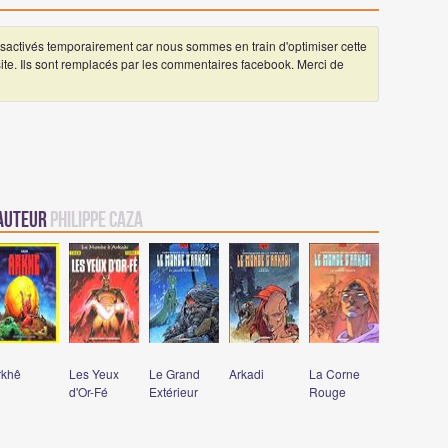
ctivés temporairement car nous sommes en train d'optimiser cette
 site. Ils sont remplacés par les commentaires facebook. Merci de
 auteur
Philippe Caza
rkhê
Les Yeux
Le Grand
Arkadi
La Corne
d'Or-Fé
Extérieur
Rouge