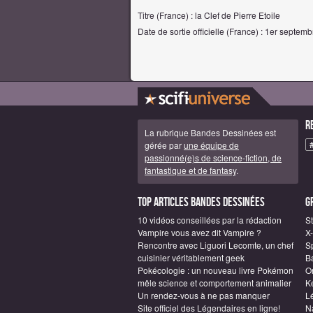
Titre (France) : la Clef de Pierre Etoile
Date de sortie officielle (France) : 1er septem
R
La rubrique Bandes Dessinées est
gérée par
une équipe de
passionné(e)s de science-fiction, de
fantastique et de fantasy
.
Top articles Bandes Dessinées
G
10 vidéos conseillées par la rédaction
S
Vampire vous avez dit Vampire ?
X
Rencontre avec Liguori Lecomte, un chef
S
cuisinier véritablement geek
B
Pokécologie : un nouveau livre Pokémon
O
mêle science et comportement animalier
Ke
Un rendez-vous à ne pas manquer
L
Site officiel des Légendaires en ligne!
N