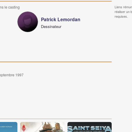
ns le casting
Liens rémun
réaliser un 
requises.
Patrick Lemordan
Dessinateur
 septembre 1997