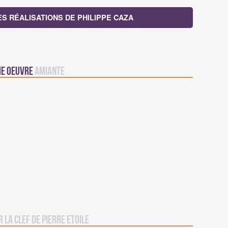
ES RÉALISATIONS DE PHILIPPE CAZA
me oeuvre
Amiante
r la Clef de Pierre Etoile