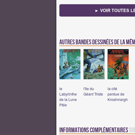
► VOIR TOUTES L
Autres bandes dessinées de la mê
le
l'Ile du
la cité
Labyrinthe
Géant Triste
perdue de
de la Lune
Kroshmargh
Pâle
Informations complémentaires
su