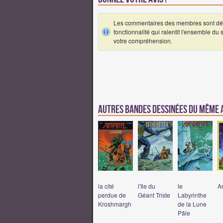
Les commentaires des membres sont désa
fonctionnalité qui ralentit l'ensemble du
votre compréhension.
Autres Bandes Dessinées du même
la cité
l'Ile du
le
A
perdue de
Géant Triste
Labyrinthe
Kroshmargh
de la Lune
Pâle