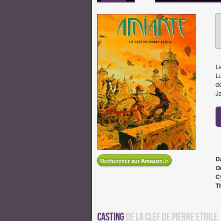
L
Lu
de
Ja
D
Rechercher sur Amazon.fr
O
C
T
Casting
de la Clef de Pierre Etoile