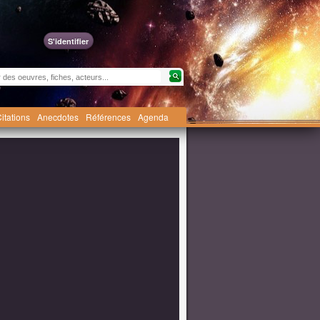
S'identifier
itations
Anecdotes
Références
Agenda