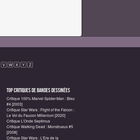
V
W
X
Y
Z
Top critiques de Bandes Dessinées
Critique 100% Marvel Spider-Man : Bleu
#4 [2003]
Critique Star Wars : Flight of the Falcon :
Le Vol du Faucon Millenium [2020]
Critique L'Onde Septimus
Critique Walking Dead : Monstrueux #5
[2008]
Critique Star Wars : L'Ere de la