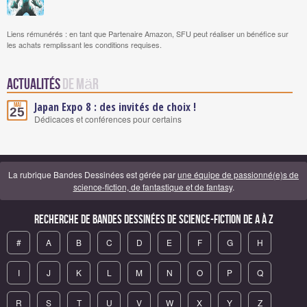
Liens rémunérés : en tant que Partenaire Amazon, SFU peut réaliser un bénéfice sur
les achats remplissant les conditions requises.
Actualités
de Mär
Japan Expo 8 : des invités de choix !
Mai
25
Dédicaces et conférences pour certains
La rubrique Bandes Dessinées est gérée par
une équipe de passionné(e)s de
science-fiction, de fantastique et de fantasy
.
Recherche de Bandes Dessinées de science-fiction de A à Z
#
A
B
C
D
E
F
G
H
I
J
K
L
M
N
O
P
Q
R
S
T
U
V
W
X
Y
Z