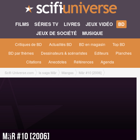
FILMS
SÉRIES TV
LIVRES
JEUX VIDÉO
BD
JEUX DE SOCIÉTÉ
MUSIQUE
Critiques de BD
Actualités BD
BD en magasin
Top BD
BD par thèmes
Dessinateurs & scénaristes
Editeurs
Planches
Citations
Anecdotes
Références
Agenda
Scifi-Universe.com
la saga Mär
Mangas
Mär #10 [2006]
Mär #10 [2006]