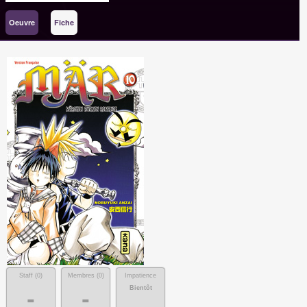
Oeuvre
Fiche
Staff (
0
)
Membres (
0
)
Impatience
Bientôt
-
-