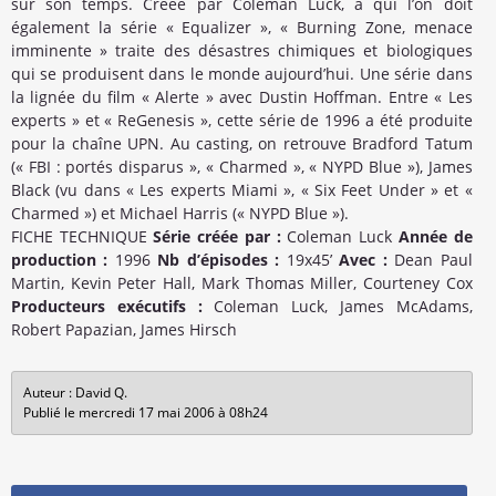
sur son temps. Créée par Coleman Luck, à qui l’on doit
également la série « Equalizer », « Burning Zone, menace
imminente » traite des désastres chimiques et biologiques
qui se produisent dans le monde aujourd’hui. Une série dans
la lignée du film « Alerte » avec Dustin Hoffman. Entre « Les
experts » et « ReGenesis », cette série de 1996 a été produite
pour la chaîne UPN. Au casting, on retrouve Bradford Tatum
(« FBI : portés disparus », « Charmed », « NYPD Blue »), James
Black (vu dans « Les experts Miami », « Six Feet Under » et «
Charmed ») et Michael Harris (« NYPD Blue »).
FICHE TECHNIQUE
Série créée par :
Coleman Luck
Année de
production :
1996
Nb d’épisodes :
19x45’
Avec :
Dean Paul
Martin, Kevin Peter Hall, Mark Thomas Miller, Courteney Cox
Producteurs exécutifs :
Coleman Luck, James McAdams,
Robert Papazian, James Hirsch
Auteur : David Q.
Publié le mercredi 17 mai 2006 à 08h24