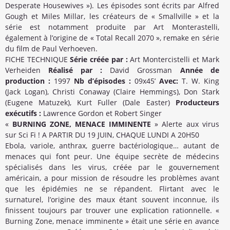
Desperate Housewives »). Les épisodes sont écrits par Alfred
Gough et Miles Millar, les créateurs de « Smallville » et la
série est notamment produite par Art Monterastelli,
également à l’origine de « Total Recall 2070 », remake en série
du film de Paul Verhoeven.
FICHE TECHNIQUE
Série créée par :
Art Montercistelli et Mark
Verheiden
Réalisé par :
David Grossman
Année de
production :
1997
Nb d’épisodes :
09x45’
Avec:
T. W. King
(Jack Logan), Christi Conaway (Claire Hemmings), Don Stark
(Eugene Matuzek), Kurt Fuller (Dale Easter)
Producteurs
exécutifs :
Lawrence Gordon et Robert Singer
«
BURNING ZONE, MENACE IMMINENTE
» Alerte aux virus
sur Sci Fi ! A PARTIR DU 19 JUIN, CHAQUE LUNDI A 20H50
Ebola, variole, anthrax, guerre bactériologique… autant de
menaces qui font peur. Une équipe secrète de médecins
spécialisés dans les virus, créée par le gouvernement
américain, a pour mission de résoudre les problèmes avant
que les épidémies ne se répandent. Flirtant avec le
surnaturel, l’origine des maux étant souvent inconnue, ils
finissent toujours par trouver une explication rationnelle. «
Burning Zone, menace imminente » était une série en avance