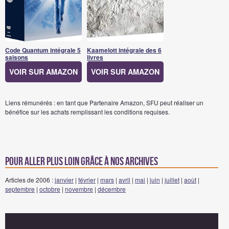
Code Quantum intégrale 5
Kaamelott intégrale des 6
saisons
livres
VOIR SUR AMAZON
VOIR SUR AMAZON
Liens rémunérés : en tant que Partenaire Amazon, SFU peut réaliser un
bénéfice sur les achats remplissant les conditions requises.
Pour aller plus loin grâce à nos archives
Articles de 2006 :
janvier
|
février
|
mars
|
avril
|
mai
|
juin
|
juillet
|
août
|
septembre
|
octobre
|
novembre
|
décembre