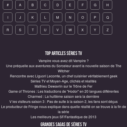
#
A
B
C
D
E
F
G
H
I
J
K
L
M
N
O
P
Q
R
S
T
U
V
W
X
Y
Z
Top articles Séries TV
Vampire vous avez dit Vampire ?
Une préquelle aux aventures du Sorceleur avant la nouvelle saison de The
Witcher
Rencontre avec Liguori Lecomte, un chef cuisinier véritablement geek
Séries TV et Moyen-Age, clichés et réalités
Mathieu Dewavrin sur le Trône de Fer
Game of Thrones : Les traductions de "Hodor" en 20 langues différentes
Charmed : La huitième saison sera la dernière
V les visiteurs saison 3 : Pas de suite à la saison 2, les fans sont déçus
Le producteur de Fringe nous explique dans quelle réalité on se trouve à la fin de
la série
Les meilleurs jeux SF/Fantastique de 2013
Grandes sagas de Séries TV