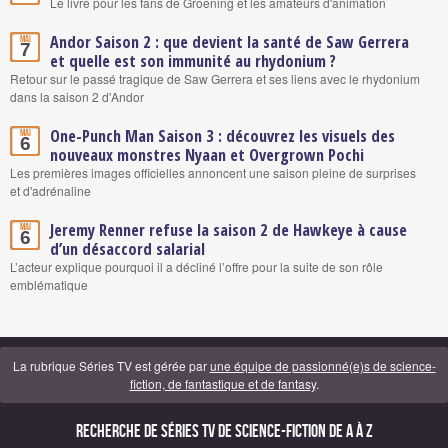
Le livre pour les fans de Groening et les amateurs d'animation
Andor Saison 2 : que devient la santé de Saw Gerrera
Mai
7
et quelle est son immunité au rhydonium ?
Retour sur le passé tragique de Saw Gerrera et ses liens avec le rhydonium
dans la saison 2 d'Andor
One-Punch Man Saison 3 : découvrez les visuels des
Mai
6
nouveaux monstres Nyaan et Overgrown Pochi
Les premières images officielles annoncent une saison pleine de surprises
et d'adrénaline
Jeremy Renner refuse la saison 2 de Hawkeye à cause
Mai
6
d’un désaccord salarial
L’acteur explique pourquoi il a décliné l’offre pour la suite de son rôle
emblématique
La rubrique Séries TV est gérée par
une équipe de passionné(e)s de science-
fiction, de fantastique et de fantasy
.
Recherche de Séries TV de science-fiction de A à Z