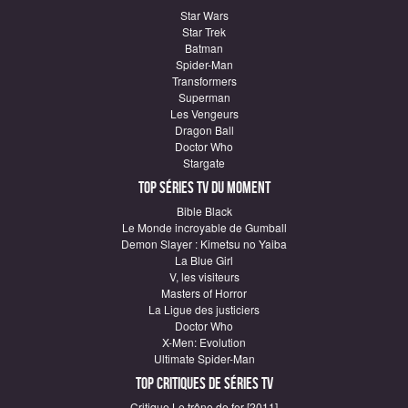
Star Wars
Star Trek
Batman
Spider-Man
Transformers
Superman
Les Vengeurs
Dragon Ball
Doctor Who
Stargate
Top Séries TV du moment
Bible Black
Le Monde incroyable de Gumball
Demon Slayer : Kimetsu no Yaiba
La Blue Girl
V, les visiteurs
Masters of Horror
La Ligue des justiciers
Doctor Who
X-Men: Evolution
Ultimate Spider-Man
Top critiques de Séries TV
Critique Le trône de fer [2011]