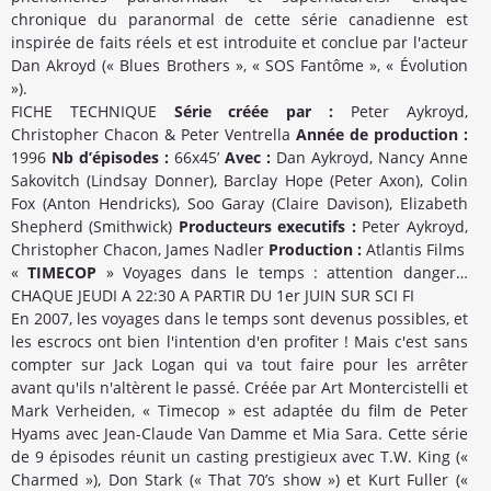
chronique du paranormal de cette série canadienne est
inspirée de faits réels et est introduite et conclue par l'acteur
Dan Akroyd (« Blues Brothers », « SOS Fantôme », « Évolution
»).
FICHE TECHNIQUE
Série créée par :
Peter Aykroyd,
Christopher Chacon & Peter Ventrella
Année de production :
1996
Nb d’épisodes :
66x45’
Avec :
Dan Aykroyd, Nancy Anne
Sakovitch (Lindsay Donner), Barclay Hope (Peter Axon), Colin
Fox (Anton Hendricks), Soo Garay (Claire Davison), Elizabeth
Shepherd (Smithwick)
Producteurs executifs :
Peter Aykroyd,
Christopher Chacon, James Nadler
Production :
Atlantis Films
«
TIMECOP
» Voyages dans le temps : attention danger…
CHAQUE JEUDI A 22:30 A PARTIR DU 1er JUIN SUR SCI FI
En 2007, les voyages dans le temps sont devenus possibles, et
les escrocs ont bien l'intention d'en profiter ! Mais c'est sans
compter sur Jack Logan qui va tout faire pour les arrêter
avant qu'ils n'altèrent le passé. Créée par Art Montercistelli et
Mark Verheiden, « Timecop » est adaptée du film de Peter
Hyams avec Jean-Claude Van Damme et Mia Sara. Cette série
de 9 épisodes réunit un casting prestigieux avec T.W. King («
Charmed »), Don Stark (« That 70’s show ») et Kurt Fuller («