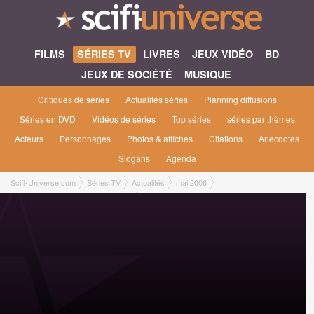
FILMS
SÉRIES TV
LIVRES
JEUX VIDÉO
BD
JEUX DE SOCIÉTÉ
MUSIQUE
Critiques de séries
Actualités séries
Planning diffusions
Séries en DVD
Vidéos de séries
Top séries
séries par thèmes
Acteurs
Personnages
Photos & affiches
Citations
Anecdotes
Slogans
Agenda
Scifi-Universe.com
Séries TV
Actualités
mai 2006
Les séries du mois de juin sur Sci Fi