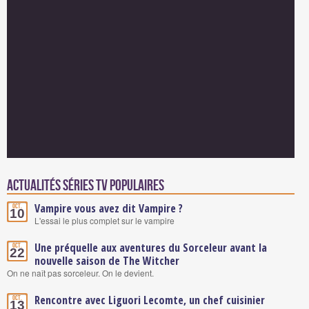
Actualités Séries TV populaires
Vampire vous avez dit Vampire ?
Oct.
10
L'essai le plus complet sur le vampire
Une préquelle aux aventures du Sorceleur avant la
Oct.
22
nouvelle saison de The Witcher
On ne naît pas sorceleur. On le devient.
Rencontre avec Liguori Lecomte, un chef cuisinier
Oct.
13