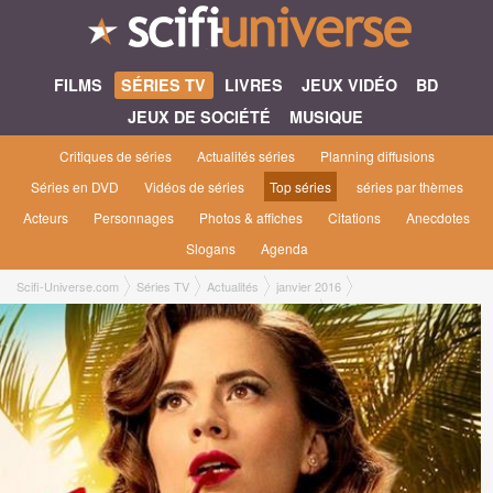
FILMS
SÉRIES TV
LIVRES
JEUX VIDÉO
BD
JEUX DE SOCIÉTÉ
MUSIQUE
Critiques de séries
Actualités séries
Planning diffusions
Séries en DVD
Vidéos de séries
Top séries
séries par thèmes
Acteurs
Personnages
Photos & affiches
Citations
Anecdotes
Slogans
Agenda
Scifi-Universe.com
Séries TV
Actualités
janvier 2016
Agent Carter saison 2 sera connecté à Docteur Strange