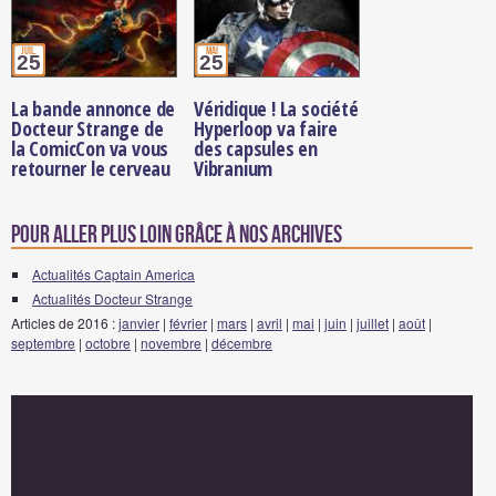
juil.
mai
25
25
La bande annonce de
Véridique ! La société
Docteur Strange de
Hyperloop va faire
la ComicCon va vous
des capsules en
retourner le cerveau
Vibranium
Pour aller plus loin grâce à nos archives
Actualités Captain America
Actualités Docteur Strange
Articles de 2016 :
janvier
|
février
|
mars
|
avril
|
mai
|
juin
|
juillet
|
août
|
septembre
|
octobre
|
novembre
|
décembre