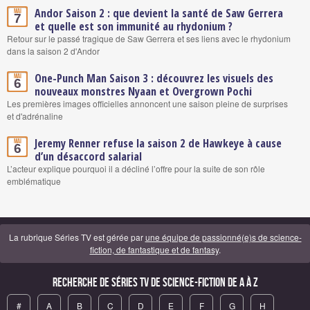
Andor Saison 2 : que devient la santé de Saw Gerrera
Mai
7
et quelle est son immunité au rhydonium ?
Retour sur le passé tragique de Saw Gerrera et ses liens avec le rhydonium
dans la saison 2 d'Andor
One-Punch Man Saison 3 : découvrez les visuels des
Mai
6
nouveaux monstres Nyaan et Overgrown Pochi
Les premières images officielles annoncent une saison pleine de surprises
et d'adrénaline
Jeremy Renner refuse la saison 2 de Hawkeye à cause
Mai
6
d’un désaccord salarial
L’acteur explique pourquoi il a décliné l’offre pour la suite de son rôle
emblématique
La rubrique Séries TV est gérée par
une équipe de passionné(e)s de science-
fiction, de fantastique et de fantasy
.
Recherche de Séries TV de science-fiction de A à Z
#
A
B
C
D
E
F
G
H