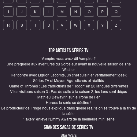
I
J
K
L
M
N
O
P
Q
R
S
T
U
V
W
X
Y
Z
Top articles Séries TV
Vampire vous avez dit Vampire ?
Une préquelle aux aventures du Sorceleur avant la nouvelle saison de The
Witcher
Rencontre avec Liguori Lecomte, un chef cuisinier véritablement geek
Séries TV et Moyen-Age, clichés et réalités
Game of Thrones : Les traductions de "Hodor" en 20 langues différentes
V les visiteurs saison 3 : Pas de suite à la saison 2, les fans sont déçus
Mathieu Dewavrin sur le Trône de Fer
Heroes la série se décline !
Le producteur de Fringe nous explique dans quelle réalité on se trouve à la fin de
la série
"Taken" enlève l'Emmy Award de la meilleure mini série
Grandes sagas de Séries TV
Star Wars