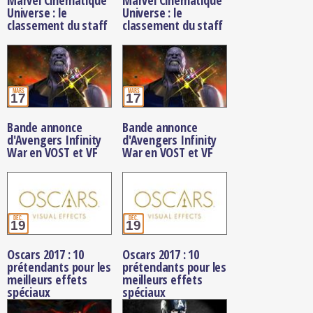
Marvel Cinématique
Marvel Cinématique
Universe : le
Universe : le
classement du staff
classement du staff
mars
mars
17
17
Bande annonce
Bande annonce
d'Avengers Infinity
d'Avengers Infinity
War en VOST et VF
War en VOST et VF
déc.
déc.
19
19
Oscars 2017 : 10
Oscars 2017 : 10
prétendants pour les
prétendants pour les
meilleurs effets
meilleurs effets
spéciaux
spéciaux