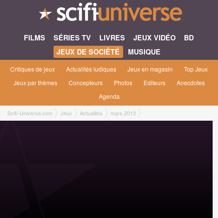
FILMS
SÉRIES TV
LIVRES
JEUX VIDÉO
BD
JEUX DE SOCIÉTÉ
MUSIQUE
Critiques de jeux
Actualités ludiques
Jeux en magasin
Top Jeux
Jeux par thèmes
Concepteurs
Photos
Editeurs
Anecdotes
Agenda
Scifi-Universe.com
Jeux
Actualités
mars 2013
Le bonus de la souscription Dearg dévoilé