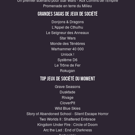
Un premier scénario pour Star Wars - Aux Confins de l'Empire
Promenade en terre du Milieu
Grandes sagas de Jeux de société
Donjons & Dragons
L'Appel de Cthulhu
Le Seigneur des Anneaux
Star Wars
Monde des Ténèbres
Warhammer 40 000
Unlock !
Système D6
Le Trône de Fer
Rokugan
Top Jeux de société du moment
Grave Seasons
Duskfade
Rivage
CloverPit
Wild Blue Skies
Story of Abandoned School - Silent Escape Horror
Two Worlds II : Shattered Embrace
Kingdom Under Fire : Circle of Doom
Arc the Lad : End of Darkness