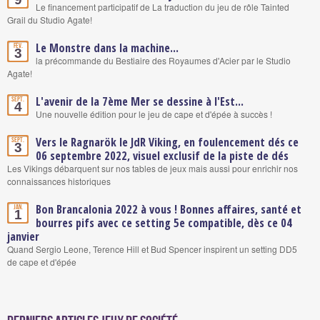
Le financement participatif de La traduction du jeu de rôle Tainted
Grail du Studio Agate!
Le Monstre dans la machine...
Fév.
3
la précommande du Bestiaire des Royaumes d'Acier par le Studio
Agate!
L'avenir de la 7ème Mer se dessine à l'Est...
Sept.
4
Une nouvelle édition pour le jeu de cape et d'épée à succès !
Vers le Ragnarök le JdR Viking, en foulencement dés ce
Sept.
3
06 septembre 2022, visuel exclusif de la piste de dés
Les Vikings débarquent sur nos tables de jeux mais aussi pour enrichir nos
connaissances historiques
Bon Brancalonia 2022 à vous ! Bonnes affaires, santé et
Jan.
1
bourres pifs avec ce setting 5e compatible, dès ce 04
janvier
Quand Sergio Leone, Terence Hill et Bud Spencer inspirent un setting DD5
de cape et d'épée