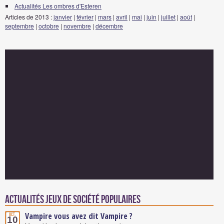
Actualités Les ombres d'Esteren
Articles de 2013 :
janvier
|
février
|
mars
|
avril
|
mai
|
juin
|
juillet
|
août
|
septembre
|
octobre
|
novembre
|
décembre
Actualités Jeux de société populaires
Vampire vous avez dit Vampire ?
Oct.
10