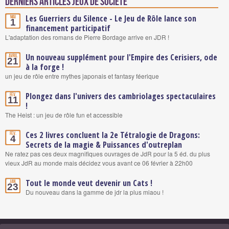
Derniers articles Jeux de société
Les Guerriers du Silence - Le Jeu de Rôle lance son
Mai
1
financement participatif
L'adaptation des romans de Pierre Bordage arrive en JDR !
Un nouveau supplément pour l'Empire des Cerisiers, ode
Avril
21
à la forge !
un jeu de rôle entre mythes japonais et fantasy féerique
Plongez dans l'univers des cambriolages spectaculaires
Fév.
11
!
The Heist : un jeu de rôle fun et accessible
Ces 2 livres concluent la 2e Tétralogie de Dragons:
Fév.
4
Secrets de la magie & Puissances d'outreplan
Ne ratez pas ces deux magnifiques ouvrages de JdR pour la 5 éd. du plus
vieux JdR au monde mais décidez vous avant ce 06 février à 22h00
Tout le monde veut devenir un Cats !
Jan.
23
Du nouveau dans la gamme de jdr la plus miaou !