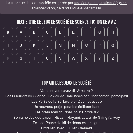
La rubrique Jeux de société est gérée par
une équipe de passionné(e)s de
science-fiction, de fantastique et de fantasy
.
Recherche de Jeux de société de science-fiction de A à Z
#
A
B
C
D
E
F
G
H
I
J
K
L
M
N
O
P
Q
R
S
T
U
V
W
X
Y
Z
Top articles Jeux de société
Vampire vous avez dit Vampire ?
Les Guerriers du Silence - Le Jeu de Rôle lance son financement participatif
Les Périls de la Surface bientôt en boutique
Un nouveau projet pour les éditions Icare
Les premières figurines pour HorrorClix
Semaine Jeux du Japon, Hisashi Hayami, auteur de String railway
Eclipse Phase : le kit de démo est en ligne
Entretien avec... Julien Clément