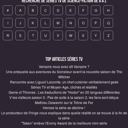
Recherche de Séries TV de science-fiction de A à Z
#
A
B
C
D
E
F
G
H
I
J
K
L
M
N
O
P
Q
R
S
T
U
V
W
X
Y
Z
Top articles Séries TV
Vampire vous avez dit Vampire ?
Une préquelle aux aventures du Sorceleur avant la nouvelle saison de The
Witcher
Rencontre avec Liguori Lecomte, un chef cuisinier véritablement geek
Séries TV et Moyen-Age, clichés et réalités
Game of Thrones : Les traductions de "Hodor" en 20 langues différentes
V les visiteurs saison 3 : Pas de suite à la saison 2, les fans sont déçus
Mathieu Dewavrin sur le Trône de Fer
Heroes la série se décline !
Le producteur de Fringe nous explique dans quelle réalité on se trouve à la fin de
la série
"Taken" enlève l'Emmy Award de la meilleure mini série