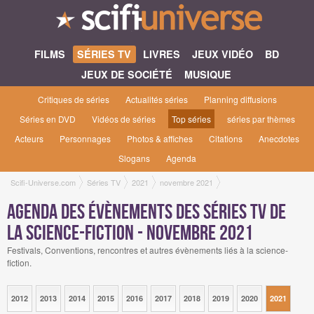
FILMS
SÉRIES TV
LIVRES
JEUX VIDÉO
BD
JEUX DE SOCIÉTÉ
MUSIQUE
Critiques de séries
Actualités séries
Planning diffusions
Séries en DVD
Vidéos de séries
Top séries
séries par thèmes
Acteurs
Personnages
Photos & affiches
Citations
Anecdotes
Slogans
Agenda
Scifi-Universe.com
Séries TV
2021
novembre 2021
Agenda des évènements des séries TV de
la science-fiction - novembre 2021
Festivals, Conventions, rencontres et autres évènements liés à la science-
fiction.
2012
2013
2014
2015
2016
2017
2018
2019
2020
2021