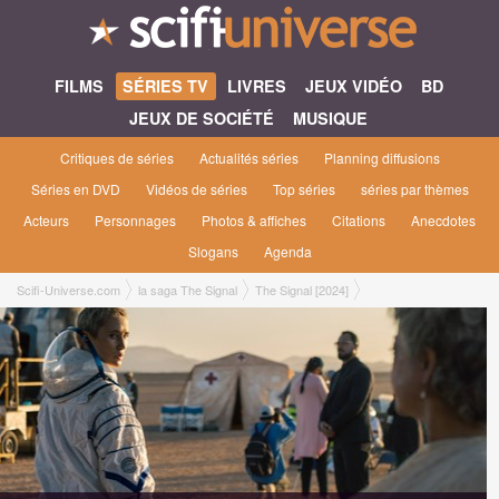
FILMS
SÉRIES TV
LIVRES
JEUX VIDÉO
BD
JEUX DE SOCIÉTÉ
MUSIQUE
Critiques de séries
Actualités séries
Planning diffusions
Séries en DVD
Vidéos de séries
Top séries
séries par thèmes
Acteurs
Personnages
Photos & affiches
Citations
Anecdotes
Slogans
Agenda
Scifi-Universe.com
la saga The Signal
The Signal [2024]