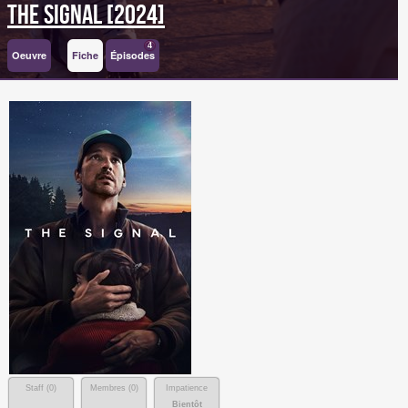
The Signal [2024]
4
Oeuvre
Fiche
Épisodes
Staff (
0
)
Membres (
0
)
Impatience
Bientôt