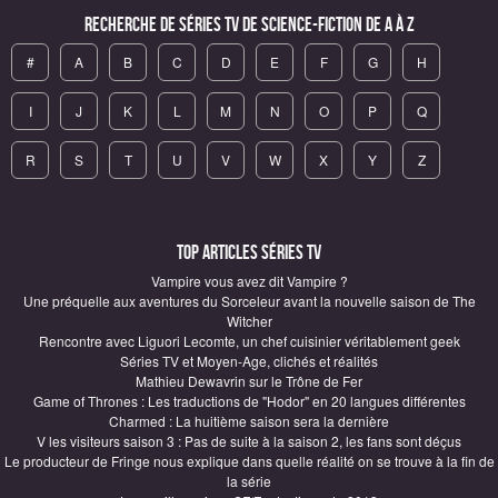
Recherche de Séries TV de science-fiction de A à Z
#
A
B
C
D
E
F
G
H
I
J
K
L
M
N
O
P
Q
R
S
T
U
V
W
X
Y
Z
Top articles Séries TV
Vampire vous avez dit Vampire ?
Une préquelle aux aventures du Sorceleur avant la nouvelle saison de The
Witcher
Rencontre avec Liguori Lecomte, un chef cuisinier véritablement geek
Séries TV et Moyen-Age, clichés et réalités
Mathieu Dewavrin sur le Trône de Fer
Game of Thrones : Les traductions de "Hodor" en 20 langues différentes
Charmed : La huitième saison sera la dernière
V les visiteurs saison 3 : Pas de suite à la saison 2, les fans sont déçus
Le producteur de Fringe nous explique dans quelle réalité on se trouve à la fin de
la série