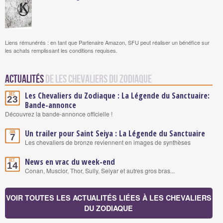
Liens rémunérés : en tant que Partenaire Amazon, SFU peut réaliser un bénéfice sur
les achats remplissant les conditions requises.
Actualités
de Les Chevaliers du Zodiaque
Les Chevaliers du Zodiaque : La Légende du Sanctuaire:
Déc.
23
Bande-annonce
Découvrez la bande-annonce officielle !
Un trailer pour Saint Seiya : La Légende du Sanctuaire
Jan.
7
Les chevaliers de bronze reviennent en images de synthèses
News en vrac du week-end
Oct.
14
Conan, Musclor, Thor, Sully, Seiyar et autres gros bras...
VOIR TOUTES LES ACTUALITÉS LIÉES À LES CHEVALIERS
DU ZODIAQUE