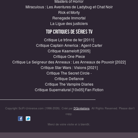
Masters of Horror
Miraculous : Les Aventures de Ladybug et Chat Noir
Rick et Morty
Renegade Immortal
La Ligue des justiciers
Top critiques de Séries TV
Critique Le trône de fer [2011]
Critique Captain America : Agent Carter
Critique Kaamelott [2005]
Critique One Piece
Critique Le Seigneur des Anneaux : Les Anneaux de Pouvoir [2022]
Critique Star Wars : Visions [2021]
Critique The Secret Circle -
Critique Defiance
Critique The Vampire Diaries
Critique Supernatural [10x05] Fan Fiction
Copyright SciFi-Universe.com (1996-2026). Créé par
DQcréations
. All Rights Reserved. Please don’t
copy.
Merci de votre visite et à bientôt.