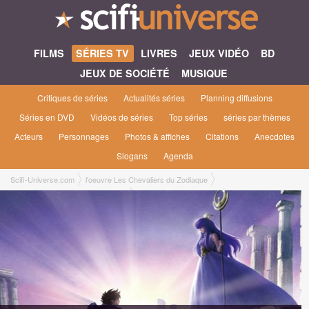
FILMS
SÉRIES TV
LIVRES
JEUX VIDÉO
BD
JEUX DE SOCIÉTÉ
MUSIQUE
Critiques de séries
Actualités séries
Planning diffusions
Séries en DVD
Vidéos de séries
Top séries
séries par thèmes
Acteurs
Personnages
Photos & affiches
Citations
Anecdotes
Slogans
Agenda
Scifi-Universe.com
l'oeuvre Les Chevaliers du Zodiaque
Les Chevaliers du Zodiaque [2019]