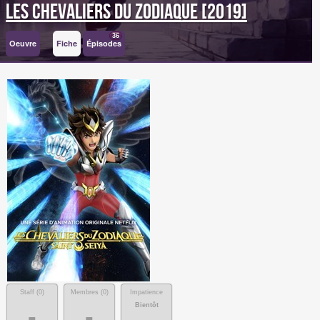
Les Chevaliers du Zodiaque [2019]
36
Oeuvre
Fiche
Épisodes
Staff (
0
)
Membres (
0
)
Impatience
Bientôt
-
-