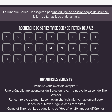
La rubrique Séries TV est gérée par
une équipe de passionné(e)s de science-
fiction, de fantastique et de fantasy
.
Recherche de Séries TV de science-fiction de A à Z
#
A
B
C
D
E
F
G
H
I
J
K
L
M
N
O
P
Q
R
S
T
U
V
W
X
Y
Z
Top articles Séries TV
Vampire vous avez dit Vampire ?
Une préquelle aux aventures du Sorceleur avant la nouvelle saison de The
Witcher
Rencontre avec Liguori Lecomte, un chef cuisinier véritablement geek
Séries TV et Moyen-Age, clichés et réalités
Game of Thrones : Les traductions de "Hodor" en 20 langues différentes