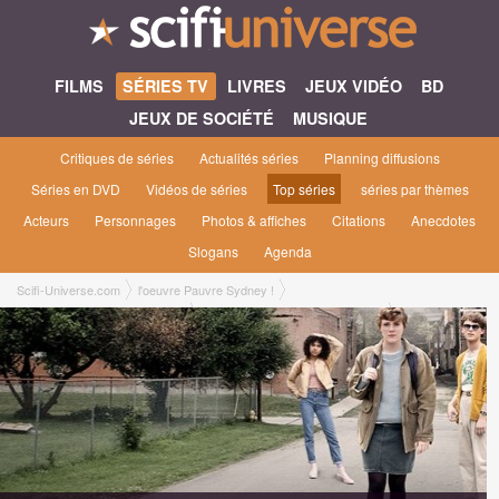
FILMS
SÉRIES TV
LIVRES
JEUX VIDÉO
BD
JEUX DE SOCIÉTÉ
MUSIQUE
Critiques de séries
Actualités séries
Planning diffusions
Séries en DVD
Vidéos de séries
Top séries
séries par thèmes
Acteurs
Personnages
Photos & affiches
Citations
Anecdotes
Slogans
Agenda
Scifi-Universe.com
l'oeuvre Pauvre Sydney !
I Am Not Okay with This [2020]
I Am Not Okay with This saison 1
1x06 ● Tel père, telle fille