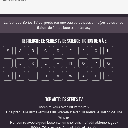
La rubrique Séries TV est gérée par
une équipe de passionné(e)s de science-
fiction, de fantastique et de fantasy
.
Recherche de Séries TV de science-fiction de A à Z
#
A
B
C
D
E
F
G
H
I
J
K
L
M
N
O
P
Q
R
S
T
U
V
W
X
Y
Z
Top articles Séries TV
Vampire vous avez dit Vampire ?
Une préquelle aux aventures du Sorceleur avant la nouvelle saison de The
Witcher
Rencontre avec Liguori Lecomte, un chef cuisinier véritablement geek
Séries TV et Moyen-Age, clichés et réalités