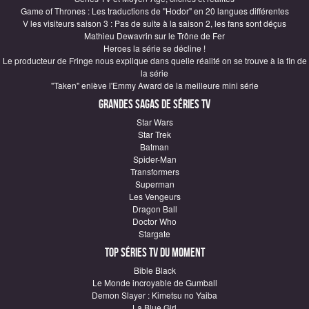
Game of Thrones : Les traductions de "Hodor" en 20 langues différentes
V les visiteurs saison 3 : Pas de suite à la saison 2, les fans sont déçus
Mathieu Dewavrin sur le Trône de Fer
Heroes la série se décline !
Le producteur de Fringe nous explique dans quelle réalité on se trouve à la fin de
la série
"Taken" enlève l'Emmy Award de la meilleure mini série
Grandes sagas de Séries TV
Star Wars
Star Trek
Batman
Spider-Man
Transformers
Superman
Les Vengeurs
Dragon Ball
Doctor Who
Stargate
Top Séries TV du moment
Bible Black
Le Monde incroyable de Gumball
Demon Slayer : Kimetsu no Yaiba
La Blue Girl