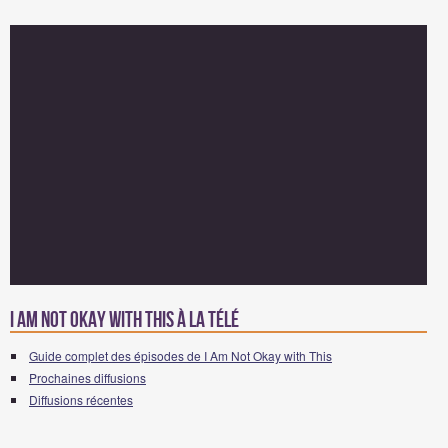
I Am Not Okay with This à la télé
Guide complet des épisodes de I Am Not Okay with This
Prochaines diffusions
Diffusions récentes