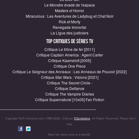
Le Monstre évadé de l'espace
Masters of Horror
Miraculous : Les Aventures de Ladybug et Chat Noir
Rick et Morty
Renegade Immortal
La Ligue des justiciers
Top critiques de Séries TV
Critique Le trône de fer [2011]
Critique Captain America : Agent Carter
Critique Kaamelott [2005]
Critique One Piece
Critique Le Seigneur des Anneaux : Les Anneaux de Pouvoir [2022]
Critique Star Wars : Visions [2021]
Critique The Secret Circle -
Critique Defiance
Critique The Vampire Diaries
Critique Supernatural [10x05] Fan Fiction
Copyright SciFi-Universe.com (1996-2026). Créé par
DQcréations
. All Rights Reserved. Please don’t
copy.
Merci de votre visite et à bientôt.