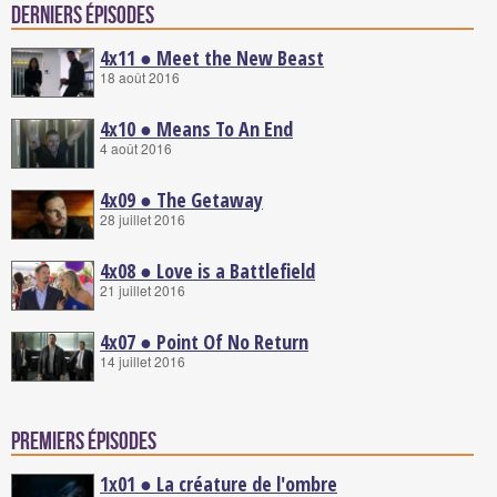
Derniers épisodes
4x11 ● Meet the New Beast
18 août 2016
4x10 ● Means To An End
4 août 2016
4x09 ● The Getaway
28 juillet 2016
4x08 ● Love is a Battlefield
21 juillet 2016
4x07 ● Point Of No Return
14 juillet 2016
Premiers épisodes
1x01 ● La créature de l'ombre