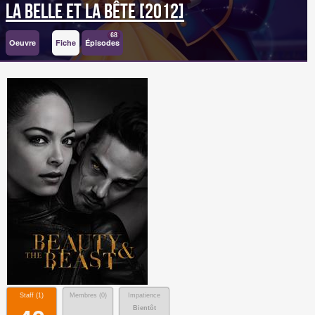
La Belle et la Bête [2012]
68
Oeuvre
Fiche
Épisodes
Staff (
1
)
Membres (
0
)
Impatience
Bientôt