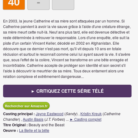
40
-
En 2003, la jeune Catherine et sa mère sont attaquées par un homme. Si
Catherine parvient à avoir la vie sauve grâce à l'aide d'une créature étrange,
sa mère meurt cette nuit-là. Neuf ans plus tard, elle est devenue détective et
reste déterminée à retrouver le responsable. Lors d'une enquête, elle suit la
piste d'un certain Vincent Keller, décédé en 2002 en Afghanistan. Elle
découvre que ce dernier n'est pas mort, qu'il vit depuis 10 ans en totale
réclusion et surtout le reconnaît comme celui lui ayant sauvé la vie. Il s'avère
que, sous l'effet de la colère, Vincent se transforme en une bête enragée et
incontrôlable. Catherine accepte de protéger son identité et son secret s'il
l'aide à découvrir le meurtrier de sa mère. Tous deux entament alors une
relation complexe et extrêmement dangereuse...
► CRITIQUEZ CETTE SÉRIE TÉLÉ
Rechercher sur Amazon.fr
Casting principal :
Jayne Eastwood
(
Sandy
) ,
Kristin Kreuk
(
Catherine
Chandler
) ,
Austin Basis
(
J.T. Forbes
)
...
► Casting complet
Titre Original :
Beauty and the Beast
Oeuvre :
La Belle et la bête