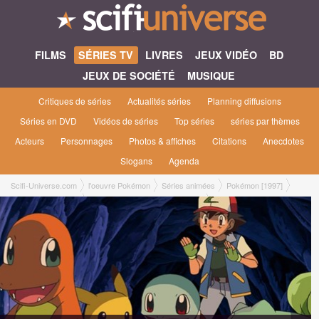
FILMS
SÉRIES TV
LIVRES
JEUX VIDÉO
BD
JEUX DE SOCIÉTÉ
MUSIQUE
Critiques de séries
Actualités séries
Planning diffusions
Séries en DVD
Vidéos de séries
Top séries
séries par thèmes
Acteurs
Personnages
Photos & affiches
Citations
Anecdotes
Slogans
Agenda
Scifi-Universe.com
l'oeuvre Pokémon
Séries animées
Pokémon [1997]
Pokémon saison 19
19x35 ● Tu veux attraper quoi ?!