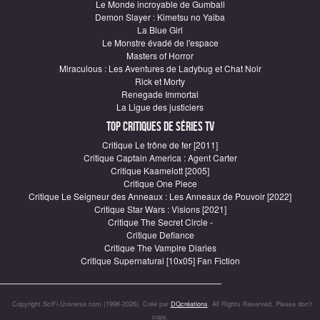
Le Monde incroyable de Gumball
Demon Slayer : Kimetsu no Yaiba
La Blue Girl
Le Monstre évadé de l'espace
Masters of Horror
Miraculous : Les Aventures de Ladybug et Chat Noir
Rick et Morty
Renegade Immortal
La Ligue des justiciers
Top critiques de Séries TV
Critique Le trône de fer [2011]
Critique Captain America : Agent Carter
Critique Kaamelott [2005]
Critique One Piece
Critique Le Seigneur des Anneaux : Les Anneaux de Pouvoir [2022]
Critique Star Wars : Visions [2021]
Critique The Secret Circle -
Critique Defiance
Critique The Vampire Diaries
Critique Supernatural [10x05] Fan Fiction
Copyright SciFi-Universe.com (1996-2026). Créé par
DQcréations
. All Rights Reserved. Please don’t
copy.