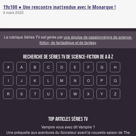
19x100 ● Une rencontre inattendue avec le Monarque !
4 mars 2022
La rubrique Séries TV est gérée par
une équipe de passionné(e)s de science-
fiction, de fantastique et de fantasy
.
Recherche de Séries TV de science-fiction de A à Z
#
A
B
C
D
E
F
G
H
I
J
K
L
M
N
O
P
Q
R
S
T
U
V
W
X
Y
Z
Top articles Séries TV
Vampire vous avez dit Vampire ?
Une préquelle aux aventures du Sorceleur avant la nouvelle saison de The