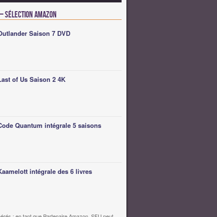
 – Sélection Amazon
Outlander Saison 7 DVD
Last of Us Saison 2 4K
Code Quantum intégrale 5 saisons
Kaamelott intégrale des 6 livres
érés : en tant que Partenaire Amazon, SFU peut