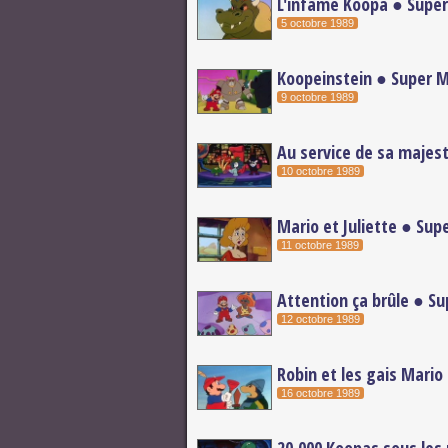
L'infâme Koopa ● Super 
5 octobre 1989
Koopeinstein ● Super Ma
9 octobre 1989
Au service de sa majest
10 octobre 1989
Mario et Juliette ● Sup
11 octobre 1989
Attention ça brûle ● Su
12 octobre 1989
Robin et les gais Mario
16 octobre 1989