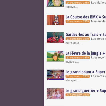
Les Mario es
14 septembre 1989
reçoive…
La Course des BMX ● Su
Maman Mario
18 septembre 1989
Gardez-les au frais ● S
Les frères 
19 septembre 1989
de l’aide à …
La Fièvre de la jungle 
Luigi reçoi
20 septembre 1989
invitée s…
Le grand boum ● Super 
Les frères 
21 septembre 1989
star spéc…
Le grand guerrier ● Sup
25 septembre 1989