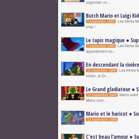
organiser un…
Butch Mario et Luigi Ki
Les frères Ma
6 septembre 1989
char !
Le tapis magique ● Supe
Les frères M
7 septembre 1989
appartement où…
En descendant la rivièr
Les frères M
11 septembre 1989
voisin, le Dr …
Le Grand gladiateur ● S
Mario subit 
12 septembre 1989
Mario com…
Mario et le haricot ● S
13 septembre 1989
C'est beau l'amour ● Su