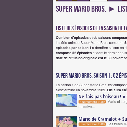
Super Mario Bros. ► List
Liste des épisodes de la saison de 
Combien d'épisodes et de saisons composen
la série animée Super Mario Bros. comporte
5
épisodes par saison
. La dernière saison en 
comporte 52 épisodes
et dont le dernier épi
date de diffusion originale est le 30 novemb
super mario bros. saison 1 : 52 épi
La saison 1 de Super Mario Bros. est compos
s'est terminé en novembre 1989.
Elle aura ét
Ne fais pas l'oiseau ! ●
Mario et Luig
4 septembre 1989
ne doive…
Mario de Cramalot ● Su
Les frères Ma
5 septembre 1989