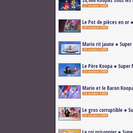
20,000 Koopas sous les 
17 octobre 1989
Le Pot de pièces en or 
18 octobre 1989
Mario rit jaune ● Super
19 octobre 1989
Le Père Koopa ● Super M
23 octobre 1989
Mario et le Baron Koopa
24 octobre 1989
Le gros corruptible ● S
25 octobre 1989
Le roi prisonnier ● Supe