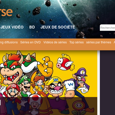
JEUX VIDÉO
BD
JEUX DE SOCIÉTÉ
ng diffusions
Séries en DVD
Vidéos de séries
Top séries
séries par thèmes
o
Super Mario Bros. [1990]
Liste des épisodes
]