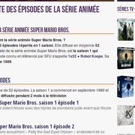
e des épisodes de la série animée
Séries TV
la série animée super mario bros.
t la série animée Super Mario Bros. ?
2 épisodes répartis en 1 saison
. Elle diffuse en moyenne
52
date de la série animée Super Mario Bros. est
la saison 1 qui
sode connu et référencé par SFU s'appelle
1x52 ● Robot Koopa
. Sa
re 1989
.
sodes
ée de 52 épisodes.
La saison 1 a commencé en septembre 1989
et
é diffusée pendant 2 mois à la télévision
 Super Mario Bros. saison 1 épisode 1
i aident Nicole avec des hijinks de plomberie juste avant que Nicole
per Mario Bros. saison 1 épisode 2
rio accueillent « Patty the Sad Eyed Orphan » et décident de lui
Liens rémun