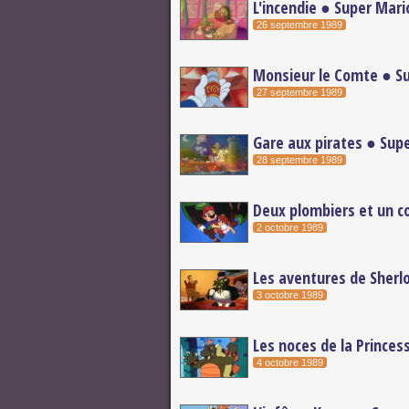
L'incendie ● Super Mari
26 septembre 1989
Monsieur le Comte ● Su
27 septembre 1989
Gare aux pirates ● Supe
28 septembre 1989
Deux plombiers et un co
2 octobre 1989
Les aventures de Sherlo
3 octobre 1989
Les noces de la Princes
4 octobre 1989