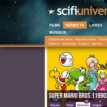
FILMS
SÉRIES TV
LIVRES
MUSIQUE
Critiques de séries
Actualités séries
Planni
Scifi-Universe.com
la saga Mario
Super Mari
Citations
Anecdotes
Slogans
Agenda
Super Mario Bros. [1990
52
3
Oeuvre
Fiche
Épisodes
Images