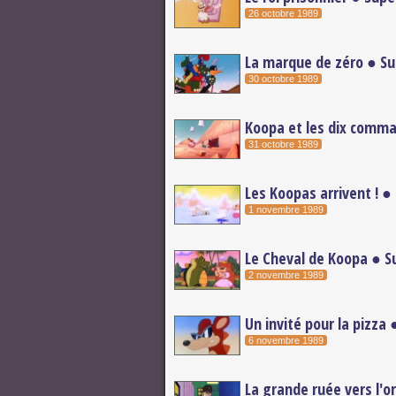
26 octobre 1989
La marque de zéro ● Su
30 octobre 1989
Koopa et les dix comma
31 octobre 1989
Les Koopas arrivent ! ●
1 novembre 1989
Le Cheval de Koopa ● Su
2 novembre 1989
Un invité pour la pizza
6 novembre 1989
La grande ruée vers l'o