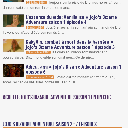
Toujours sur la piste de Dio, nos héros arrivent
21 juillet 1994
dans un café et montrent la photo du mano…
L'essence du vide: Vanilla ice ● JoJo's Bizarre
Adventure saison 1 épisode 4
Jotarô et ses amis sont arrivés au manoir de Dio.
9 août 1994
Ils vont tout d'abord être confrontés à …
Kakyôin, combat à mort dans la barrière ●
JoJo's Bizarre Adventure saison 1 épisode 5
Kakyoin et Joseph sont maintenant
21 octobre 1994
poursuivis par Dio, impitoyable et monstrueux. Ce dernie…
Adieu, ami ● JoJo's Bizarre Adventure saison 1
épisode 6
Jotarô est maintenant confronté à Dio,
18 novembre 1994
après l'échec de ses alliés contre lui. Bien qu'il …
Acheter JoJo's Bizarre Adventure Saison 1 en un clic
jojo's bizarre adventure saison 2 : 7 épisodes