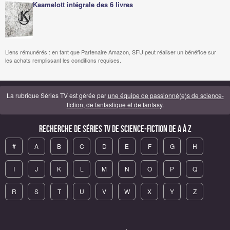
Kaamelott intégrale des 6 livres
Liens rémunérés : en tant que Partenaire Amazon, SFU peut réaliser un bénéfice sur
les achats remplissant les conditions requises.
La rubrique Séries TV est gérée par
une équipe de passionné(e)s de science-
fiction, de fantastique et de fantasy
.
Recherche de Séries TV de science-fiction de A à Z
#
A
B
C
D
E
F
G
H
I
J
K
L
M
N
O
P
Q
R
S
T
U
V
W
X
Y
Z