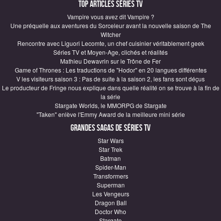
Top articles Séries TV
Vampire vous avez dit Vampire ?
Une préquelle aux aventures du Sorceleur avant la nouvelle saison de The
Witcher
Rencontre avec Liguori Lecomte, un chef cuisinier véritablement geek
Séries TV et Moyen-Age, clichés et réalités
Mathieu Dewavrin sur le Trône de Fer
Game of Thrones : Les traductions de "Hodor" en 20 langues différentes
V les visiteurs saison 3 : Pas de suite à la saison 2, les fans sont déçus
Le producteur de Fringe nous explique dans quelle réalité on se trouve à la fin de
la série
Stargate Worlds, le MMORPG de Stargate
"Taken" enlève l'Emmy Award de la meilleure mini série
Grandes sagas de Séries TV
Star Wars
Star Trek
Batman
Spider-Man
Transformers
Superman
Les Vengeurs
Dragon Ball
Doctor Who
Stargate