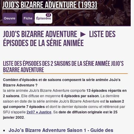
JoJo's Bizarre Adventure [1993]
13
Oeuvre
Fiche
Épisodes
JoJo's Bizarre Adventure ► Liste des
épisodes de la série animée
Liste des épisodes des 2 saisons de la série animée jojo's
bizarre adventure
Combien d'épisodes et de saisons composent la série animée JoJo's
Bizarre Adventure ?
la série animée JoJo's Bizarre Adventure comporte
13 épisodes répartis en
2 saisons
. Elle diffuse en moyenne
6 épisodes par saison
. La dernière
saison en date de la série animée JoJo's Bizarre Adventure est
la saison 2
qui comporte 7 épisodes
et dont le dernier épisode connu et référencé par
SFU s'appelle
2x07 ● Justice
. Sa
date de diffusion originale est le 25
janvier 2002
.
JoJo's Bizarre Adventure Saison 1 - Guide des