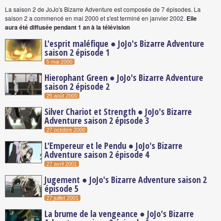
La saison 2 de JoJo's Bizarre Adventure est composée de 7 épisodes.
La
saison 2 a commencé en mai 2000
et s'est terminé en janvier 2002.
Elle
aura été diffusée pendant 1 an à la télévision
L'esprit maléfique ● JoJo's Bizarre Adventure
saison 2 épisode 1
5 mai 2000
Hierophant Green ● JoJo's Bizarre Adventure
saison 2 épisode 2
25 août 2000
Silver Chariot et Strength ● JoJo's Bizarre
Adventure saison 2 épisode 3
27 octobre 2000
L'Empereur et le Pendu ● JoJo's Bizarre
Adventure saison 2 épisode 4
27 avril 2001
Jugement ● JoJo's Bizarre Adventure saison 2
épisode 5
27 juillet 2001
La brume de la vengeance ● JoJo's Bizarre