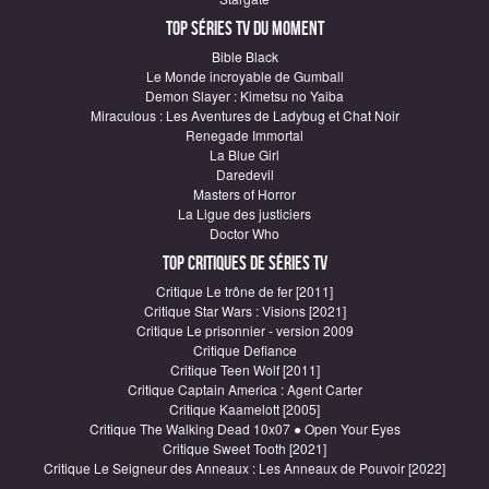
Top Séries TV du moment
Bible Black
Le Monde incroyable de Gumball
Demon Slayer : Kimetsu no Yaiba
Miraculous : Les Aventures de Ladybug et Chat Noir
Renegade Immortal
La Blue Girl
Daredevil
Masters of Horror
La Ligue des justiciers
Doctor Who
Top critiques de Séries TV
Critique Le trône de fer [2011]
Critique Star Wars : Visions [2021]
Critique Le prisonnier - version 2009
Critique Defiance
Critique Teen Wolf [2011]
Critique Captain America : Agent Carter
Critique Kaamelott [2005]
Critique The Walking Dead 10x07 ● Open Your Eyes
Critique Sweet Tooth [2021]
Critique Le Seigneur des Anneaux : Les Anneaux de Pouvoir [2022]