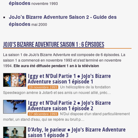
épisodes
novembre 1993
JoJo's Bizarre Adventure Saison 2 - Guide des
épisodes
mai 2000
jojo's bizarre adventure saison 1 : 6 épisodes
La saison 1 de JoJo's Bizarre Adventure est composée de 6 épisodes.
La
saison 1 a commencé en novembre 1993
et s'est terminé en novembre
1994.
Elle aura été diffusée pendant 1 an à la télévision
Iggy et N'Dul Partie 1 ● JoJo's Bizarre
Adventure saison 1 épisode 1
Un hélicoptère de la fondation
19 novembre 1993
Speedwagon amène à Jotarô et ses amis un nouvel allié, préc…
Iggy et N'Dul Partie 2 ● JoJo's Bizarre
Adventure saison 1 épisode 2
N'Dul dispose d'un stand particulièrement
17 décembre 1993
mortel, un stand d'eau, qui se repère au bruit p…
D'Arby, le parieur ● JoJo's Bizarre Adventure
saison 1 épisode 3