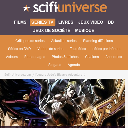
FILMS
SÉRIES TV
LIVRES
JEUX VIDÉO
BD
JEUX DE SOCIÉTÉ
MUSIQUE
Critiques de séries
Actualités séries
Planning diffusions
Séries en DVD
Vidéos de séries
Top séries
séries par thèmes
Acteurs
Personnages
Photos & affiches
Citations
Anecdotes
Slogans
Agenda
Scifi-Universe.com
l'oeuvre JoJo's Bizarre Adventure
JoJo's Bizarre Adventure [1993]
Liste des épisodes