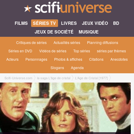
FILMS
SÉRIES TV
LIVRES
JEUX VIDÉO
BD
JEUX DE SOCIÉTÉ
MUSIQUE
Critiques de séries
Actualités séries
Planning diffusions
Séries en DVD
Vidéos de séries
Top séries
séries par thèmes
Acteurs
Personnages
Photos & affiches
Citations
Anecdotes
Slogans
Agenda
Scifi-Universe.com
la saga L'âge de cristal
L'Age de Cristal [1977]