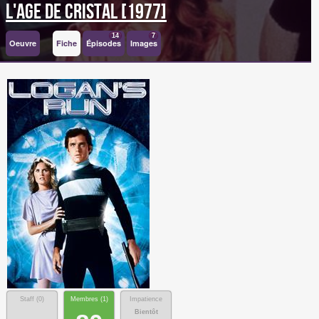
L'Age de Cristal [1977]
14
7
Oeuvre
Fiche
Épisodes
Images
Staff (
0
)
Membres (
1
)
Impatience
Bientôt