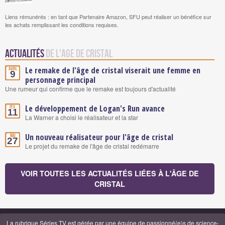
Liens rémunérés : en tant que Partenaire Amazon, SFU peut réaliser un bénéfice sur
les achats remplissant les conditions requises.
Actualités
de L'Age de Cristal
Le remake de l'âge de cristal viserait une femme en
Avril
9
personnage principal
Une rumeur qui confirme que le remake est toujours d'actualité
Le développement de Logan's Run avance
Fév.
11
La Warner a choisi le réalisateur et la star
Un nouveau réalisateur pour l'âge de cristal
Mai
27
Le projet du remake de l'âge de cristal redémarre
VOIR TOUTES LES ACTUALITÉS LIÉES À L'ÂGE DE
CRISTAL
La rubrique Séries TV est gérée par
une équipe de passionné(e)s de science-