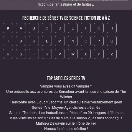
fiction, de fantastique et de fantasy
.
Recherche de Séries TV de science-fiction de A à Z
#
A
B
C
D
E
F
G
H
I
J
K
L
M
N
O
P
Q
R
S
T
U
V
W
X
Y
Z
Top articles Séries TV
Vampire vous avez dit Vampire ?
Une préquelle aux aventures du Sorceleur avant la nouvelle saison de The
Witcher
Rencontre avec Liguori Lecomte, un chef cuisinier véritablement geek
Séries TV et Moyen-Age, clichés et réalités
Game of Thrones : Les traductions de "Hodor" en 20 langues différentes
V les visiteurs saison 3 : Pas de suite à la saison 2, les fans sont déçus
Mathieu Dewavrin sur le Trône de Fer
Heroes la série se décline !