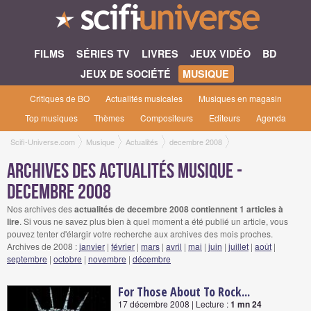
FILMS
SÉRIES TV
LIVRES
JEUX VIDÉO
BD
JEUX DE SOCIÉTÉ
MUSIQUE
Critiques de BO
Actualités musicales
Musiques en magasin
Top musiques
Thèmes
Compositeurs
Editeurs
Agenda
Scifi-Universe.com
Musique
Actualités
decembre 2008
Archives des actualités musique -
decembre 2008
Nos archives des
actualités de decembre 2008 contiennent 1 articles à
lire
. Si vous ne savez plus bien à quel moment a été publié un article, vous
pouvez tenter d'élargir votre recherche aux archives des mois proches.
Archives de 2008 :
janvier
|
février
|
mars
|
avril
|
mai
|
juin
|
juillet
|
août
|
septembre
|
octobre
|
novembre
|
décembre
For Those About To Rock...
17 décembre 2008 | Lecture :
1 mn 24