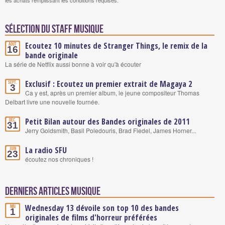
les achats remplissant les conditions requises.
Sélection du staff Musique
Ecoutez 10 minutes de Stranger Things, le remix de la
Août
16
bande originale
La série de Netflix aussi bonne à voir qu'à écouter
Exclusif : Ecoutez un premier extrait de Magaya 2
Sept.
3
Ca y est, après un premier album, le jeune compositeur Thomas
Delbart livre une nouvelle fournée.
Petit Bilan autour des Bandes originales de 2011
Déc.
31
Jerry Goldsmith, Basil Poledouris, Brad Fiedel, James Horner...
La radio SFU
Juin
23
écoutez nos chroniques !
Derniers articles Musique
Wednesday 13 dévoile son top 10 des bandes
Mai
1
originales de films d'horreur préférées