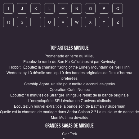
I
J
K
L
M
N
O
P
Q
R
S
T
U
V
W
X
Y
Z
Top articles Musique
Promenade en terre du Milieu
Ecoutez le remix de San Ku Kaï orchestré par Kavinsky
Hobbit : Écoutez la chanson "Song of the Lonely Mountain" de Neil Finn
Wednesday 13 dévoile son top 10 des bandes originales de films d'horreur
préférées
Starship Agora, un site pour mettre d'accord les geeks
Operation Corin Nemec
Ecoutez 10 minutes de Stranger Things, le remix de la bande originale
L'encyclopédie SFU évolue en 7 univers distincts
Ecoutez un nouvel extrait de la bande son de Batman v Superman
Quelle est la chanson de mariage dans Andor Saison 2 ? La musique de danse de
Mon Mothma dévoilée
Grandes sagas de Musique
Star Trek