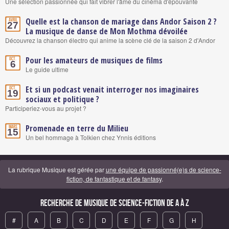
Une sélection passionnée qui fait vibrer l'âme du cinéma d'épouvante
Quelle est la chanson de mariage dans Andor Saison 2 ?
Avril
27
La musique de danse de Mon Mothma dévoilée
Découvrez la chanson électro qui anime la scène clé de la saison 2 d'Andor
Pour les amateurs de musiques de films
Oct.
6
Le guide ultime
Et si un podcast venait interroger nos imaginaires
Oct.
19
sociaux et politique ?
Participeriez-vous au projet ?
Promenade en terre du Milieu
Mars
15
Un bel hommage à Tolkien chez Ynnis éditions
La rubrique Musique est gérée par
une équipe de passionné(e)s de science-
fiction, de fantastique et de fantasy
.
Recherche de Musique de science-fiction de A à Z
#
A
B
C
D
E
F
G
H