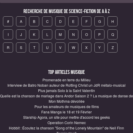
Recherche de Musique de science-fiction de A à Z
#
A
B
C
D
E
F
G
H
I
J
K
L
M
N
O
P
Q
R
S
T
U
V
W
X
Y
Z
Top articles Musique
Promenade en terre du Milieu
Interview de Batro Noban auteur de Rotting Christ un JdR métalo-musical
Plus jamais Solo à la Saint Valentin
Quelle est la chanson de mariage dans Andor Saison 2 ? La musique de danse de
Mon Mothma dévoilée
Pour les amateurs de musiques de films
Fana Manga le 18 et 19 Février
Starship Agora, un site pour mettre d'accord les geeks
Operation Corin Nemec
Hobbit : Écoutez la chanson "Song of the Lonely Mountain" de Neil Finn