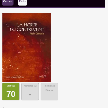
Oeuvre
Fiche
Staff (
1
)
Membres (
0
)
Impatience
Bientôt
70
-