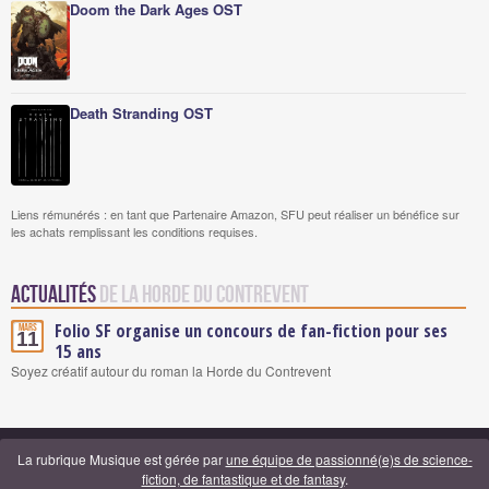
Doom the Dark Ages OST
Death Stranding OST
Liens rémunérés : en tant que Partenaire Amazon, SFU peut réaliser un bénéfice sur
les achats remplissant les conditions requises.
Actualités
de la Horde du Contrevent
Folio SF organise un concours de fan-fiction pour ses
Mars
11
15 ans
Soyez créatif autour du roman la Horde du Contrevent
La rubrique Musique est gérée par
une équipe de passionné(e)s de science-
fiction, de fantastique et de fantasy
.