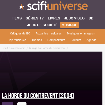
FILMS
SÉRIES TV
LIVRES
JEUX VIDÉO
BD
JEUX DE SOCIÉTÉ
MUSIQUE
Critiques de BO
Actualités musicales
Musiques en magasin
Top musiques
Thèmes
Compositeurs
Editeurs
Agenda
Scifi-Universe.com
la saga La Horde du Contrevent
la Horde du Contrevent [2004]
la Horde du Contrevent [2004]