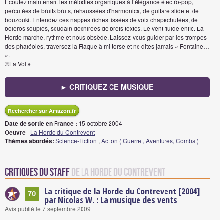
Écoutez maintenant les mélodies organiques à l’élégance électro-pop,
percutées de bruits bruts, rehaussées d’harmonica, de guitare slide et de
bouzouki. Entendez ces nappes riches tissées de voix chapechutées, de
boléros souples, soudain déchirées de brefs textes. Le vent fluide enfle. La
Horde marche, rythme et nous obsède. Laissez-vous guider par les trompes
des pharéoles, traversez la Flaque à mi-torse et ne dites jamais « Fontaine…
».
©La Volte
► CRITIQUEZ CE MUSIQUE
Rechercher sur Amazon.fr
Date de sortie en France :
15 octobre 2004
Oeuvre :
La Horde du Contrevent
Thèmes abordés:
Science-Fiction
,
Action ( Guerre , Aventures, Combat)
Critiques du staff
de la Horde du Contrevent
La critique de la Horde du Contrevent [2004]
70
par Nicolas W. : La musique des vents
Avis publié le 7 septembre 2009