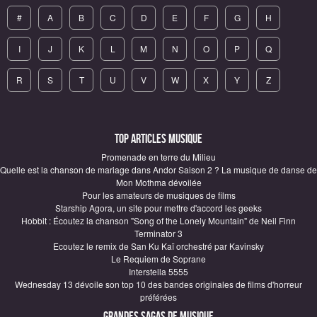
#
A
B
C
D
E
F
G
H
I
J
K
L
M
N
O
P
Q
R
S
T
U
V
W
X
Y
Z
Top articles Musique
Promenade en terre du Milieu
Quelle est la chanson de mariage dans Andor Saison 2 ? La musique de danse de
Mon Mothma dévoilée
Pour les amateurs de musiques de films
Starship Agora, un site pour mettre d'accord les geeks
Hobbit : Écoutez la chanson "Song of the Lonely Mountain" de Neil Finn
Terminator 3
Ecoutez le remix de San Ku Kaï orchestré par Kavinsky
Le Requiem de Soprane
Interstella 5555
Wednesday 13 dévoile son top 10 des bandes originales de films d'horreur
préférées
Grandes sagas de Musique