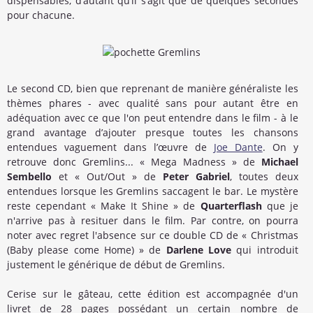
dispensables, d’autant qu’il s’agit que de quelques secondes
pour chacune.
Le second CD, bien que reprenant de manière généraliste les
thèmes phares - avec qualité sans pour autant être en
adéquation avec ce que l'on peut entendre dans le film - à le
grand avantage d’ajouter presque toutes les chansons
entendues vaguement dans l’œuvre de
Joe Dante
. On y
retrouve donc Gremlins... « Mega Madness » de
Michael
Sembello
et « Out/Out » de
Peter Gabriel
, toutes deux
entendues lorsque les Gremlins saccagent le bar. Le mystère
reste cependant « Make It Shine » de
Quarterflash
que je
n'arrive pas à resituer dans le film. Par contre, on pourra
noter avec regret l'absence sur ce double CD de « Christmas
(Baby please come Home) » de
Darlene Love
qui introduit
justement le générique de début de Gremlins.
Cerise sur le gâteau, cette édition est accompagnée d'un
livret de 28 pages possédant un certain nombre de