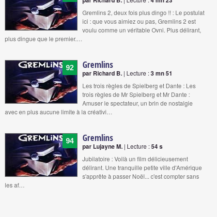
par Richard B.
4 mn 23
Gremlins 2, deux fois plus dingo !! : Le postulat
ici : que vous aimiez ou pas, Gremlins 2 est
voulu comme un véritable Ovni. Plus délirant,
plus dingue que le premier.…
Gremlins
92
par Richard B.
| Lecture :
3 mn 51
Les trois règles de Spielberg et Dante : Les
trois règles de Mr Spielberg et Mr Dante :
Amuser le spectateur, un brin de nostalgie
avec en plus aucune limite à la créativi…
Gremlins
94
par Lujayne M.
| Lecture :
54 s
Jubilatoire : Voilà un film délicieusement
délirant. Une tranquille petite ville d'Amérique
s'apprête à passer Noël... c'est compter sans
les af…