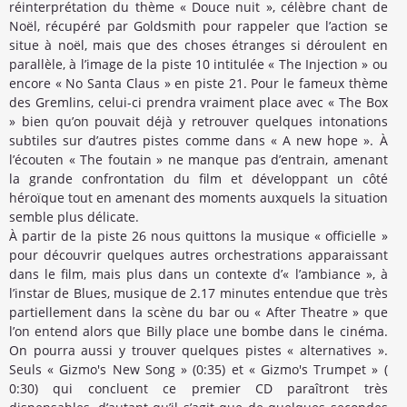
réinterprétation du thème « Douce nuit », célèbre chant de
Noël, récupéré par Goldsmith pour rappeler que l’action se
situe à noël, mais que des choses étranges si déroulent en
parallèle, à l’image de la piste 10 intitulée « The Injection » ou
encore « No Santa Claus » en piste 21. Pour le fameux thème
des Gremlins, celui-ci prendra vraiment place avec « The Box
» bien qu’on pouvait déjà y retrouver quelques intonations
subtiles sur d’autres pistes comme dans « A new hope ». À
l’écouten « The foutain » ne manque pas d’entrain, amenant
la grande confrontation du film et développant un côté
héroïque tout en amenant des moments auxquels la situation
semble plus délicate.
À partir de la piste 26 nous quittons la musique « officielle »
pour découvrir quelques autres orchestrations apparaissant
dans le film, mais plus dans un contexte d’« l’ambiance », à
l’instar de Blues, musique de 2.17 minutes entendue que très
partiellement dans la scène du bar ou « After Theatre » que
l’on entend alors que Billy place une bombe dans le cinéma.
On pourra aussi y trouver quelques pistes « alternatives ».
Seuls « Gizmo's New Song » (0:35) et « Gizmo's Trumpet » (
0:30) qui concluent ce premier CD paraîtront très