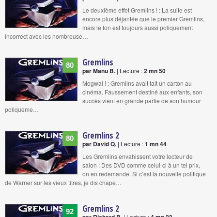
Le deuxième effet Gremlins ! : La suite est
encore plus déjantée que le premier Gremlins,
mais le ton est toujours aussi poliquement
incorrect avec les nombreuse…
Gremlins
80
par Manu B.
| Lecture :
2 mn 50
Mogwai ! : Gremlins avait fait un carton au
cinéma. Faussement destiné aux enfants, son
succès vient en grande partie de son humour
poliqueme…
Gremlins 2
80
par David Q.
| Lecture :
1 mn 44
Les Gremlins envahissent votre lecteur de
salon : Des DVD comme celui-ci à un tel prix,
on en redemande. Si c’est la nouvelle politique
de Warner sur les vieux titres, je dis chape…
Gremlins 2
92
| Lecture :