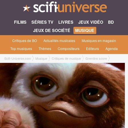
FILMS
SÉRIES TV
LIVRES
JEUX VIDÉO
BD
JEUX DE SOCIÉTÉ
MUSIQUE
Critiques de BO
Actualités musicales
Musiques en magasin
Top musiques
Thèmes
Compositeurs
Editeurs
Agenda
Scifi-Universe.com
Musique
Critiques de musique
Gremlins score
Richard B.