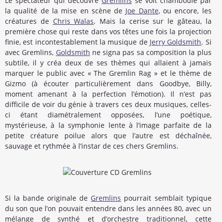
Le spectateur qui découvre
Gremlins
se voit chamboulé par
la qualité de la mise en scène de
Joe Dante
, ou encore, les
créatures de
Chris Walas
. Mais la cerise sur le gâteau, la
première chose qui reste dans vos têtes une fois la projection
finie, est incontestablement la musique de
Jerry Goldsmith
. Si
avec Gremlins,
Goldsmith
ne signa pas sa composition la plus
subtile, il y créa deux de ses thèmes qui allaient à jamais
marquer le public avec « The Gremlin Rag » et le thème de
Gizmo (à écouter particulièrement dans Goodbye, Billy,
moment amenant à la perfection l’émotion). Il n’est pas
difficile de voir du génie à travers ces deux musiques, celles-
ci étant diamétralement opposées, l’une poétique,
mystérieuse, à la symphonie lente à l’image parfaite de la
petite créature poilue alors que l’autre est déchaînée,
sauvage et rythmée à l’instar de ces chers Gremlins.
Si la bande originale de
Gremlins
pourrait semblait typique
du son que l’on pouvait entendre dans les années 80, avec un
mélange de synthé et d’orchestre traditionnel, cette