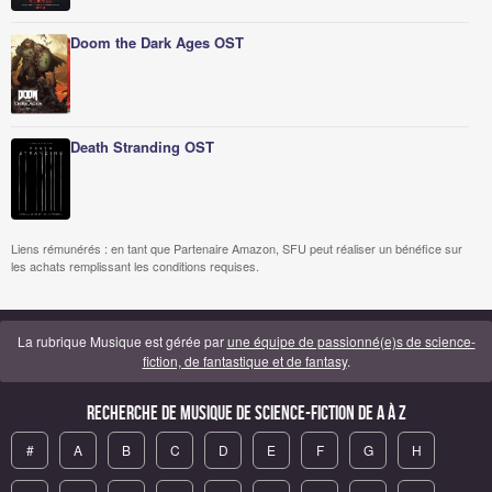
Doom the Dark Ages OST
Death Stranding OST
Liens rémunérés : en tant que Partenaire Amazon, SFU peut réaliser un bénéfice sur
les achats remplissant les conditions requises.
La rubrique Musique est gérée par
une équipe de passionné(e)s de science-
fiction, de fantastique et de fantasy
.
Recherche de Musique de science-fiction de A à Z
#
A
B
C
D
E
F
G
H