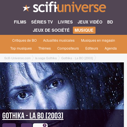
FILMS
SÉRIES TV
LIVRES
JEUX VIDÉO
BD
JEUX DE SOCIÉTÉ
MUSIQUE
Critiques de BO
Actualités musicales
Musiques en magasin
Top musiques
Thèmes
Compositeurs
Editeurs
Agenda
Scifi-Universe.com
la saga Gothika
Gothika - La BO [2003]
Critiques & Avis
Gothika - La BO [2003]
2