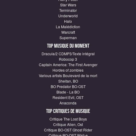
Star Wars
Terminator
Underworld
Halo
La Malédiction
Warcraft
Superman
Top Musique du moment
Dracula/2 CDMP3/Texte intégral
Robocop 3
Captain America: The First Avenger
Hordes of zombies
Various artists Boulevard de la mort
Sheitan, BO
BO Predator BO-OST
Blade - La BO
Resident Evil, OST
Anaconda
Top critiques de Musique
Critique The Lost Boys
Critique Alien, Ost
Critique BO-OST Ghost Rider
Critique BO-OST Wall-e