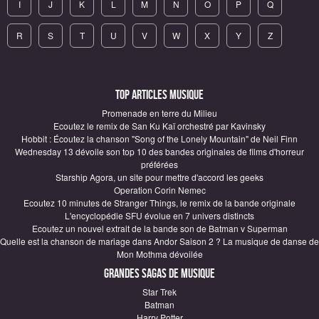
I
J
K
L
M
N
O
P
Q
R
S
T
U
V
W
X
Y
Z
Top articles Musique
Promenade en terre du Milieu
Ecoutez le remix de San Ku Kaï orchestré par Kavinsky
Hobbit : Écoutez la chanson "Song of the Lonely Mountain" de Neil Finn
Wednesday 13 dévoile son top 10 des bandes originales de films d'horreur
préférées
Starship Agora, un site pour mettre d'accord les geeks
Operation Corin Nemec
Ecoutez 10 minutes de Stranger Things, le remix de la bande originale
L'encyclopédie SFU évolue en 7 univers distincts
Ecoutez un nouvel extrait de la bande son de Batman v Superman
Quelle est la chanson de mariage dans Andor Saison 2 ? La musique de danse de
Mon Mothma dévoilée
Grandes sagas de Musique
Star Trek
Batman
Harry Potter