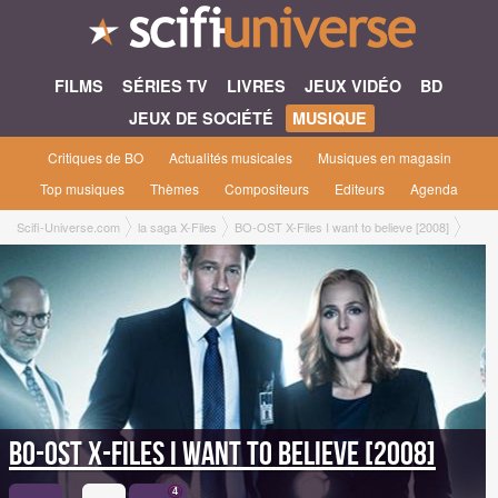
FILMS
SÉRIES TV
LIVRES
JEUX VIDÉO
BD
JEUX DE SOCIÉTÉ
MUSIQUE
Critiques de BO
Actualités musicales
Musiques en magasin
Top musiques
Thèmes
Compositeurs
Editeurs
Agenda
Scifi-Universe.com
la saga X-Files
BO-OST X-Files I want to believe [2008]
BO-OST X-Files I want to believe [2008]
4