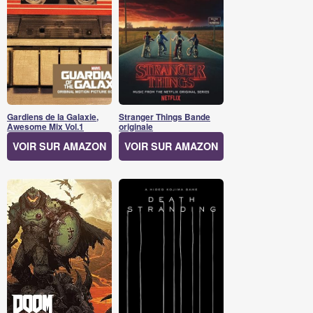
Gardiens de la Galaxie,
Stranger Things Bande
Awesome Mix Vol.1
originale
VOIR SUR AMAZON
VOIR SUR AMAZON