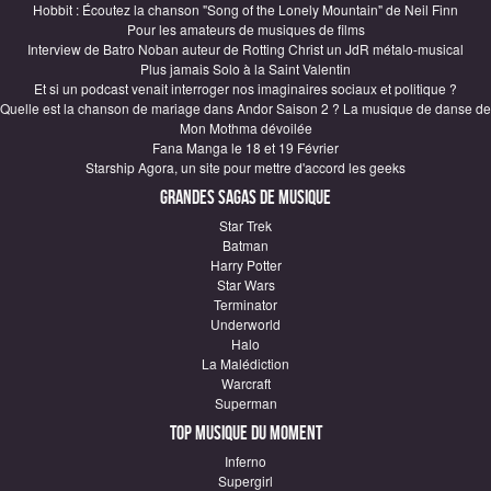
Hobbit : Écoutez la chanson "Song of the Lonely Mountain" de Neil Finn
Pour les amateurs de musiques de films
Interview de Batro Noban auteur de Rotting Christ un JdR métalo-musical
Plus jamais Solo à la Saint Valentin
Et si un podcast venait interroger nos imaginaires sociaux et politique ?
Quelle est la chanson de mariage dans Andor Saison 2 ? La musique de danse de
Mon Mothma dévoilée
Fana Manga le 18 et 19 Février
Starship Agora, un site pour mettre d'accord les geeks
Grandes sagas de Musique
Star Trek
Batman
Harry Potter
Star Wars
Terminator
Underworld
Halo
La Malédiction
Warcraft
Superman
Top Musique du moment
Inferno
Supergirl