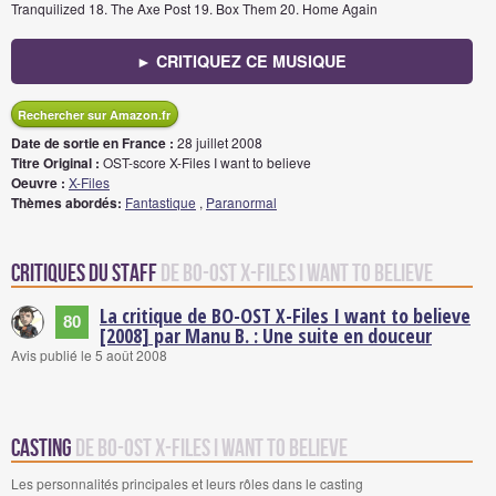
Tranquilized 18. The Axe Post 19. Box Them 20. Home Again
► CRITIQUEZ CE MUSIQUE
Rechercher sur Amazon.fr
Date de sortie en France :
28 juillet 2008
Titre Original :
OST-score X-Files I want to believe
Oeuvre :
X-Files
Thèmes abordés:
Fantastique
,
Paranormal
Critiques du staff
de BO-OST X-Files I want to believe
La critique de BO-OST X-Files I want to believe
80
[2008] par Manu B. : Une suite en douceur
Avis publié le 5 août 2008
Casting
de BO-OST X-Files I want to believe
Les personnalités principales et leurs rôles dans le casting