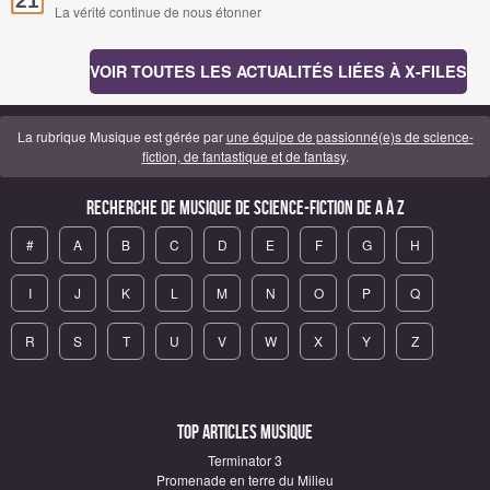
21
La vérité continue de nous étonner
VOIR TOUTES LES ACTUALITÉS LIÉES À X-FILES
La rubrique Musique est gérée par
une équipe de passionné(e)s de science-
fiction, de fantastique et de fantasy
.
Recherche de Musique de science-fiction de A à Z
#
A
B
C
D
E
F
G
H
I
J
K
L
M
N
O
P
Q
R
S
T
U
V
W
X
Y
Z
Top articles Musique
Terminator 3
Promenade en terre du Milieu