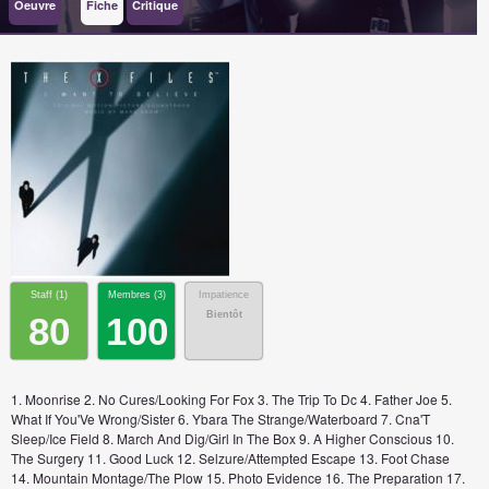
Oeuvre
Fiche
Critique
Staff (
1
)
Membres (
3
)
Impatience
Bientôt
80
100
1. Moonrise 2. No Cures/Looking For Fox 3. The Trip To Dc 4. Father Joe 5.
What If You'Ve Wrong/Sister 6. Ybara The Strange/Waterboard 7. Cna'T
Sleep/Ice Field 8. March And Dig/Girl In The Box 9. A Higher Conscious 10.
The Surgery 11. Good Luck 12. Selzure/Attempted Escape 13. Foot Chase
14. Mountain Montage/The Plow 15. Photo Evidence 16. The Preparation 17.