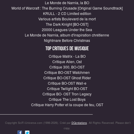
Le Monde de Narnia, la BO
World of Warcraft : The Burning Crusade [Original Game Soundtrack]
KRULL - 2 CD Limited edition
Various artists Boulevard de la mort
The Dark Knight [BO-OST]
20000 Leagues Under the Sea
Le Monde de Narnia, album d'inspiration chrétienne
Nightmare Before Christmas
Top critiques de Musique
Critique Matrix - La BO
Critique Alien, Ost
Critique 300, BO-OST
Critique BO-OST Watchmen
Critique BO-OST Ghost Rider
Critique BO-OST Wall-e
Critique Twilight BO-OST
Critique BO- OST Tron Legacy
Critique The Lost Boys
Critique Harry Potter et la coupe de feu, OST
Copyright SciFi-Universe.com (1996-2026). Créé par
DQcréations
. All Rights Reserved. Please don’t
copy.