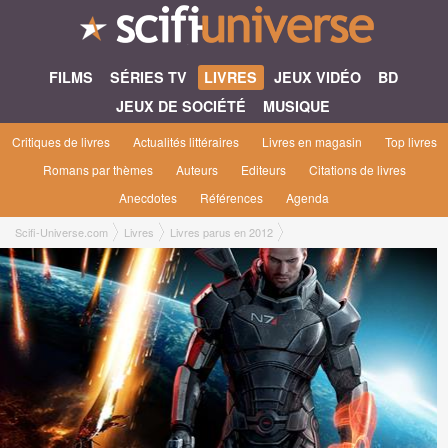
FILMS
SÉRIES TV
LIVRES
JEUX VIDÉO
BD
JEUX DE SOCIÉTÉ
MUSIQUE
Critiques de livres
Actualités littéraires
Livres en magasin
Top livres
Romans par thèmes
Auteurs
Editeurs
Citations de livres
Anecdotes
Références
Agenda
Scifi-Universe.com
Livres
Livres parus en 2012