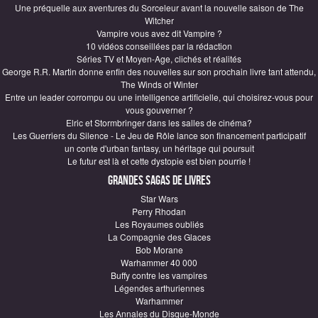
Une préquelle aux aventures du Sorceleur avant la nouvelle saison de The
Witcher
Vampire vous avez dit Vampire ?
10 vidéos conseillées par la rédaction
Séries TV et Moyen-Age, clichés et réalités
George R.R. Martin donne enfin des nouvelles sur son prochain livre tant attendu,
The Winds of Winter
Entre un leader corrompu ou une intelligence artificielle, qui choisirez-vous pour
vous gouverner ?
Elric et Stormbringer dans les salles de cinéma?
Les Guerriers du Silence - Le Jeu de Rôle lance son financement participatif
un conte d'urban fantasy, un héritage qui poursuit
Le futur est là et cette dystopie est bien pourrie !
Grandes sagas de Livres
Star Wars
Perry Rhodan
Les Royaumes oubliés
La Compagnie des Glaces
Bob Morane
Warhammer 40 000
Buffy contre les vampires
Légendes arthuriennes
Warhammer
Les Annales du Disque-Monde