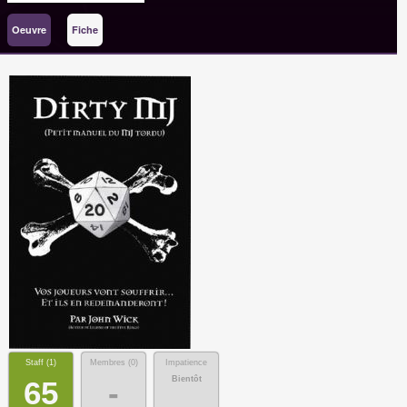
Oeuvre
Fiche
Staff (
1
)
Membres (
0
)
Impatience
Bientôt
65
-