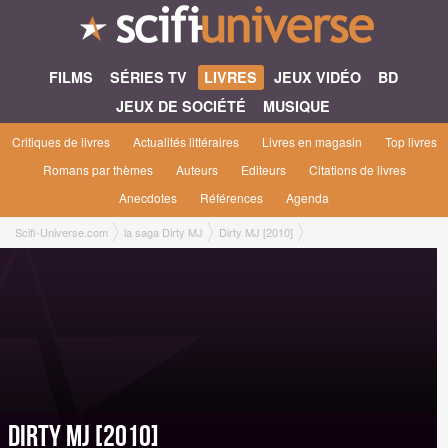
FILMS
SÉRIES TV
LIVRES
JEUX VIDÉO
BD
JEUX DE SOCIÉTÉ
MUSIQUE
Critiques de livres
Actualités littéraires
Livres en magasin
Top livres
Romans par thèmes
Auteurs
Editeurs
Citations de livres
Anecdotes
Références
Agenda
Scifi-Universe.com
la saga Dirty MJ
Dirty MJ [2010]
Dirty MJ [2010]