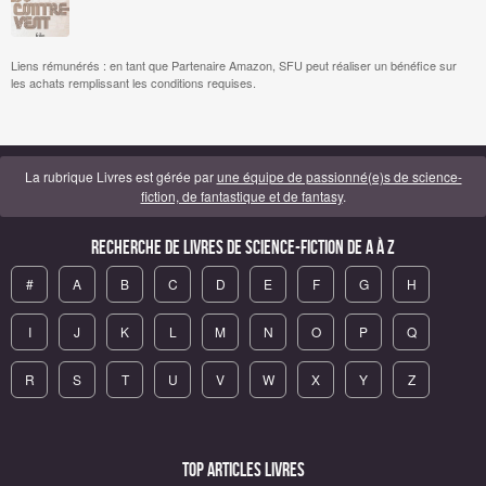
Liens rémunérés : en tant que Partenaire Amazon, SFU peut réaliser un bénéfice sur
les achats remplissant les conditions requises.
La rubrique Livres est gérée par
une équipe de passionné(e)s de science-
fiction, de fantastique et de fantasy
.
Recherche de Livres de science-fiction de A à Z
#
A
B
C
D
E
F
G
H
I
J
K
L
M
N
O
P
Q
R
S
T
U
V
W
X
Y
Z
Top articles Livres