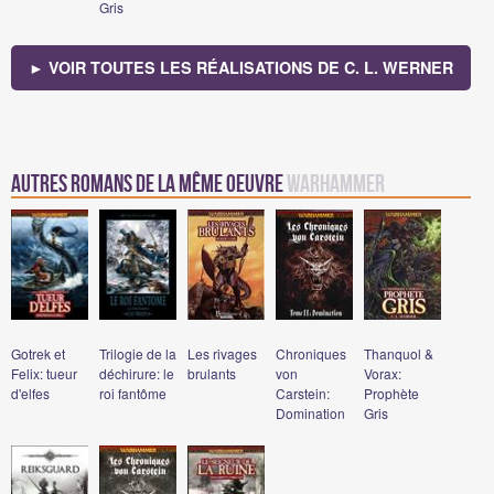
Gris
► VOIR TOUTES LES RÉALISATIONS DE C. L. WERNER
Autres romans de la même oeuvre
Warhammer
Gotrek et
Trilogie de la
Les rivages
Chroniques
Thanquol &
Felix: tueur
déchirure: le
brulants
von
Vorax:
d'elfes
roi fantôme
Carstein:
Prophète
Domination
Gris