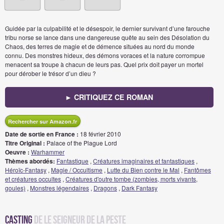
Guidée par la culpabilité et le désespoir, le dernier survivant d’une farouche
tribu norse se lance dans une dangereuse quête au sein des Désolation du
Chaos, des terres de magie et de démence situées au nord du monde
connu. Des monstres hideux, des démons voraces et la nature corrompue
menacent sa troupe à chacun de leurs pas. Quel prix doit payer un mortel
pour dérober le trésor d’un dieu ?
► CRITIQUEZ CE ROMAN
Rechercher sur Amazon.fr
Date de sortie en France :
18 février 2010
Titre Original :
Palace of the Plague Lord
Oeuvre :
Warhammer
Thèmes abordés:
Fantastique
,
Créatures imaginaires et fantastiques
,
Héroïc-Fantasy
,
Magie / Occultisme
,
Lutte du Bien contre le Mal
,
Fantômes
et créatures occultes
,
Créatures d'outre tombe (zombies, morts vivants,
goules)
,
Monstres légendaires
,
Dragons
,
Dark Fantasy
Casting
de Le seigneur de la peste