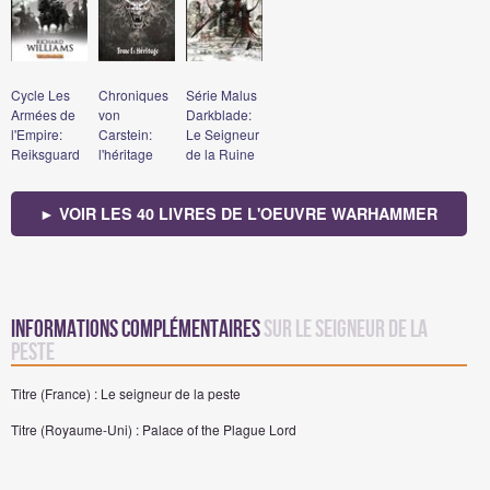
Cycle Les
Chroniques
Série Malus
Armées de
von
Darkblade:
l'Empire:
Carstein:
Le Seigneur
Reiksguard
l'héritage
de la Ruine
► VOIR LES 40 LIVRES DE L'OEUVRE WARHAMMER
Informations complémentaires
sur Le seigneur de la
peste
Titre (France) : Le seigneur de la peste
Titre (Royaume-Uni) : Palace of the Plague Lord