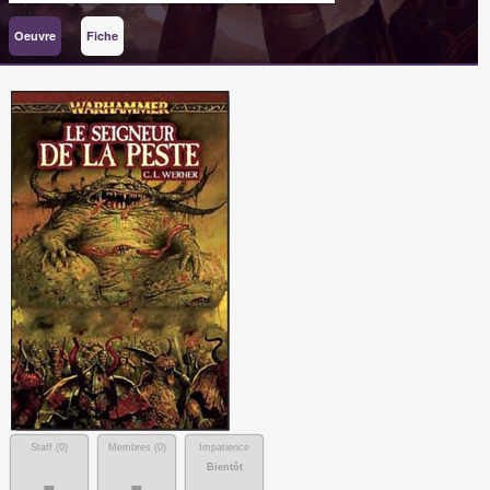
Oeuvre
Fiche
Staff (
0
)
Membres (
0
)
Impatience
Bientôt
-
-