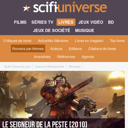
FILMS
SÉRIES TV
LIVRES
JEUX VIDÉO
BD
JEUX DE SOCIÉTÉ
MUSIQUE
Critiques de livres
Actualités littéraires
Livres en magasin
Top livres
Romans par thèmes
Auteurs
Editeurs
Citations de livres
Anecdotes
Références
Agenda
Scifi-Universe.com
l'oeuvre Warhammer
Romans
Le seigneur de la peste [2010]
Le seigneur de la peste [2010]