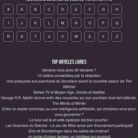
#
A
B
C
D
E
F
G
H
I
J
K
L
M
N
O
P
Q
R
S
T
U
V
W
X
Y
Z
Top articles Livres
Vampire vous avez dit Vampire ?
10 vidéos conseillées par la rédaction
Une préquelle aux aventures du Sorceleur avant la nouvelle saison de The
Witcher
Séries TV et Moyen-Age, clichés et réalités
George R.R. Martin donne enfin des nouvelles sur son prochain livre tant attendu,
The Winds of Winter
Entre un leader corrompu ou une intelligence artificielle, qui choisirez-vous pour
vous gouverner ?
Le futur est là et cette dystopie est bien pourrie !
Les Guerriers du Silence - Le Jeu de Rôle lance son financement participatif
Elric et Stormbringer dans les salles de cinéma?
un conte d'urban fantasy, un héritage qui poursuit