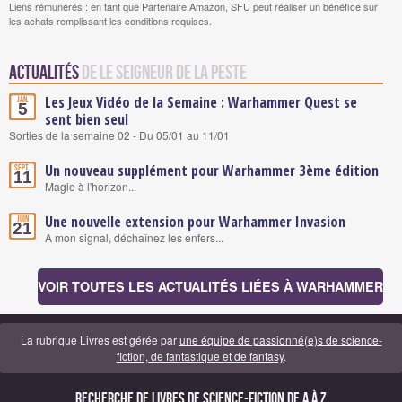
Liens rémunérés : en tant que Partenaire Amazon, SFU peut réaliser un bénéfice sur
les achats remplissant les conditions requises.
Actualités
de Le seigneur de la peste
Les Jeux Vidéo de la Semaine : Warhammer Quest se
Jan.
5
sent bien seul
Sorties de la semaine 02 - Du 05/01 au 11/01
Un nouveau supplément pour Warhammer 3ème édition
Sept.
11
Magie à l'horizon...
Une nouvelle extension pour Warhammer Invasion
Juin
21
A mon signal, déchaînez les enfers...
VOIR TOUTES LES ACTUALITÉS LIÉES À WARHAMMER
La rubrique Livres est gérée par
une équipe de passionné(e)s de science-
fiction, de fantastique et de fantasy
.
Recherche de Livres de science-fiction de A à Z