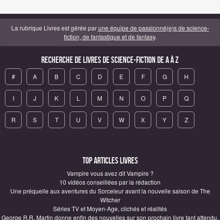
La rubrique Livres est gérée par
une équipe de passionné(e)s de science-
fiction, de fantastique et de fantasy
.
Recherche de Livres de science-fiction de A à Z
#
A
B
C
D
E
F
G
H
I
J
K
L
M
N
O
P
Q
R
S
T
U
V
W
X
Y
Z
Top articles Livres
Vampire vous avez dit Vampire ?
10 vidéos conseillées par la rédaction
Une préquelle aux aventures du Sorceleur avant la nouvelle saison de The
Witcher
Séries TV et Moyen-Age, clichés et réalités
George R.R. Martin donne enfin des nouvelles sur son prochain livre tant attendu,