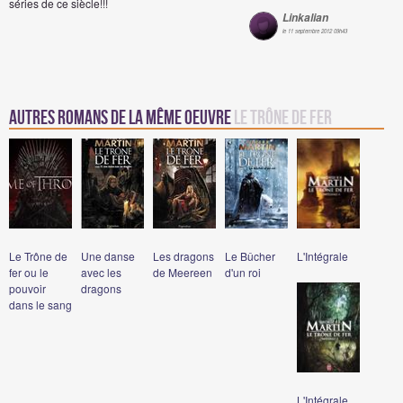
séries de ce siècle!!!
Linkalian
le 11 septembre 2012 09h43
Autres romans de la même oeuvre
Le Trône de Fer
Le Trône de
Une danse
Les dragons
Le Bûcher
L'Intégrale
fer ou le
avec les
de Meereen
d'un roi
pouvoir
dragons
dans le sang
L'Intégrale