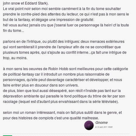
john snow et Eddard Stark).
Le vrai point noir selon moi semble carrément à la fin du tome souhaiter
prendre le contre-pied des attentes du lecteur, ce qui n'est pas à mon sens le
but de la fantasy, et dégage une impression de gratuité:
hé! vous auriez jamais cru que j'oserai tuer ce personnage là hein! cf la toute
fin du tome...
parlons en de l'intrique, ou plutôt des intrigues: deux menaces extérieures
qui vont semblerait il prendre de l'ampleur afin de ne se concrétiser que
plusieurs tomes après, qui s'ajoute au conflit interne...ça fait une intrigue de
trop, au moins.
à mon sens les oeuvres de Robin Hobb sont meilleures pour cette catégorie
de political-fantasy car il introduit un nombre plus raisonnable de
personnages, qu'elle peut davantage caractériser et développer, et nous
faire entrer plus en douceur dans son univers.
de plus, bien que tout aussi désespéré, son récit n'insiste pas tant sur la
dépravation ambiante qui parasite le fond politique du trône de fer par son
racolage (lequel est d'autant plus envahissant dans la série télévisée).
selon moi un roman intéressant, mais on fait plus subtil dans le genre, et
pour des histoires de complots c'est une qualité maitresse.
Gnome
le 12 août 2011 10h08