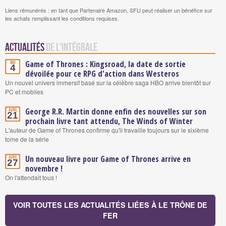
Liens rémunérés : en tant que Partenaire Amazon, SFU peut réaliser un bénéfice sur
les achats remplissant les conditions requises.
Actualités
de L'Intégrale
Game of Thrones : Kingsroad, la date de sortie
Mai
4
dévoilée pour ce RPG d'action dans Westeros
Un nouvel univers immersif basé sur la célèbre saga HBO arrive bientôt sur
PC et mobiles
George R.R. Martin donne enfin des nouvelles sur son
Avril
21
prochain livre tant attendu, The Winds of Winter
L'auteur de Game of Thrones confirme qu'il travaille toujours sur le sixième
tome de la série
Un nouveau livre pour Game of Thrones arrive en
Avril
27
novembre !
On l'attendait tous !
VOIR TOUTES LES ACTUALITÉS LIÉES À LE TRÔNE DE
FER