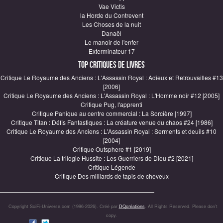
Vae Victis
la Horde du Contrevent
Les Choses de la nuit
Danaël
Le manoir de l'enfer
Exterminateur 17
Top critiques de Livres
Critique Le Royaume des Anciens : L'Assassin Royal : Adieux et Retrouvailles #13
[2006]
Critique Le Royaume des Anciens : L'Assassin Royal : L'Homme noir #12 [2005]
Critique Pug, l'apprenti
Critique Panique au centre commercial : La Sorcière [1997]
Critique Titan : Défis Fantastiques : La créature venue du chaos #24 [1986]
Critique Le Royaume des Anciens : L'Assassin Royal : Serments et deuils #10
[2004]
Critique Outsphere #1 [2019]
Critique La trilogie Hussite : Les Guerriers de Dieu #2 [2021]
Critique Légende
Critique Des milliards de tapis de cheveux
Copyright SciFi-Universe.com (1996-2026). Créé par
DQcréations
. All Rights Reserved. Please don’t
copy.