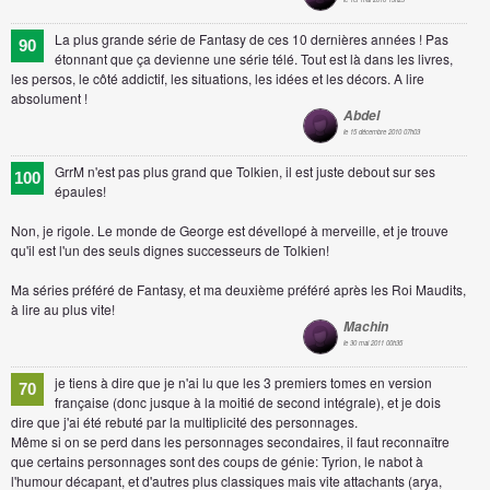
La plus grande série de Fantasy de ces 10 dernières années ! Pas
90
étonnant que ça devienne une série télé. Tout est là dans les livres,
les persos, le côté addictif, les situations, les idées et les décors. A lire
absolument !
Abdel
le 15 décembre 2010 07h03
GrrM n'est pas plus grand que Tolkien, il est juste debout sur ses
100
épaules!
Non, je rigole. Le monde de George est dévellopé à merveille, et je trouve
qu'il est l'un des seuls dignes successeurs de Tolkien!
Ma séries préféré de Fantasy, et ma deuxième préféré après les Roi Maudits,
à lire au plus vite!
Machin
le 30 mai 2011 00h35
je tiens à dire que je n'ai lu que les 3 premiers tomes en version
70
française (donc jusque à la moitié de second intégrale), et je dois
dire que j'ai été rebuté par la multiplicité des personnages.
Même si on se perd dans les personnages secondaires, il faut reconnaître
que certains personnages sont des coups de génie: Tyrion, le nabot à
l'humour décapant, et d'autres plus classiques mais vite attachants (arya,