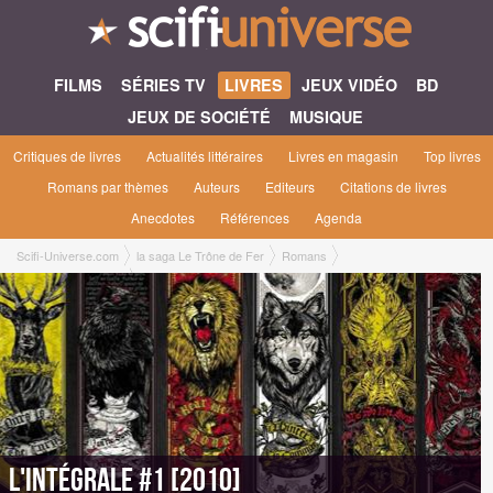
FILMS
SÉRIES TV
LIVRES
JEUX VIDÉO
BD
JEUX DE SOCIÉTÉ
MUSIQUE
Critiques de livres
Actualités littéraires
Livres en magasin
Top livres
Romans par thèmes
Auteurs
Editeurs
Citations de livres
Anecdotes
Références
Agenda
Scifi-Universe.com
la saga Le Trône de Fer
Romans
L'Intégrale #1 [2010]
L'Intégrale #1 [2010]