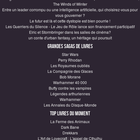
The Winds of Winter
Entre un leader corrompu ou une intelligence artificielle, qui choisirez-vous pour
vous gouverner ?
Le futur est là et cette dystopie est bien pourrie !
Les Guerriers du Silence - Le Jeu de Rôle lance son financement participatif
Elric et Stormbringer dans les salles de cinéma?
un conte d'urban fantasy, un héritage qui poursuit
Grandes sagas de Livres
Star Wars
Perry Rhodan
Les Royaumes oubliés
La Compagnie des Glaces
Bob Morane
Warhammer 40 000
Buffy contre les vampires
Légendes arthuriennes
Warhammer
Les Annales du Disque-Monde
Top Livres du moment
La Ferme des Animaux
Dark Bane
Drekkars
L'Art de Lovecraft : L'appel de Cthulhu