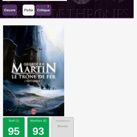
7
Oeuvre
Fiche
Critique
Staff (
1
)
Membres (
6
)
Impatience
Bientôt
95
93