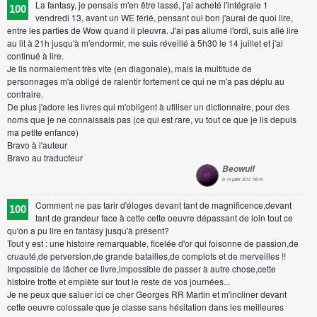
La fantasy, je pensais m'en être lassé, j'ai acheté l'intégrale 1
100
vendredi 13, avant un WE férié, pensant oui bon j'aurai de quoi lire,
entre les parties de Wow quand il pleuvra. J'ai pas allumé l'ordi, suis allé lire
au lit à 21h jusqu'à m'endormir, me suis réveillé à 5h30 le 14 juillet et j'ai
continué à lire.
Je lis normalement très vite (en diagonale), mais la multitude de
personnages m'a obligé de ralentir fortement ce qui ne m'a pas déplu au
contraire.
De plus j'adore les livres qui m'obligent à utiliser un dictionnaire, pour des
noms que je ne connaissais pas (ce qui est rare, vu tout ce que je lis depuis
ma petite enfance)
Bravo à l'auteur
Bravo au traducteur
Beowulf
le 14 juillet 2012 19h19
Comment ne pas tarir d'éloges devant tant de magnificence,devant
100
tant de grandeur face à cette cette oeuvre dépassant de loin tout ce
qu'on a pu lire en fantasy jusqu'à présent?
Tout y est : une histoire remarquable, ficelée d'or qui foisonne de passion,de
cruauté,de perversion,de grande batailles,de complots et de merveilles !!
Impossible de lâcher ce livre,impossible de passer à autre chose,cette
histoire trotte et empiète sur tout le reste de vos journées...
Je ne peux que saluer ici ce cher Georges RR Martin et m'incliner devant
cette oeuvre colossale que je classe sans hésitation dans les meilleures