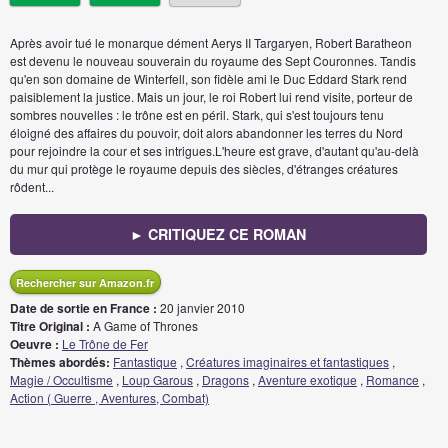
Après avoir tué le monarque dément Aerys II Targaryen, Robert Baratheon
est devenu le nouveau souverain du royaume des Sept Couronnes. Tandis
qu'en son domaine de Winterfell, son fidèle ami le Duc Eddard Stark rend
paisiblement la justice. Mais un jour, le roi Robert lui rend visite, porteur de
sombres nouvelles : le trône est en péril. Stark, qui s'est toujours tenu
éloigné des affaires du pouvoir, doit alors abandonner les terres du Nord
pour rejoindre la cour et ses intrigues.L'heure est grave, d'autant qu'au-delà
du mur qui protège le royaume depuis des siècles, d'étranges créatures
rôdent...
► CRITIQUEZ CE ROMAN
Rechercher sur Amazon.fr
Date de sortie en France :
20 janvier 2010
Titre Original :
A Game of Thrones
Oeuvre :
Le Trône de Fer
Thèmes abordés:
Fantastique
,
Créatures imaginaires et fantastiques
,
Magie / Occultisme
,
Loup Garous
,
Dragons
,
Aventure exotique
,
Romance
,
Action ( Guerre , Aventures, Combat)