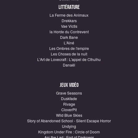
Littérature
La Ferme des Animaux
Drekkars
Vae Victis
la Horde du Contrevent
Dark Bane
L'Ainé
Les Ombres de l'empire
Les Choses de la nuit
L'Art de Lovecraft : L'appel de Cthulhu
Danaël
Jeux vidéo
Grave Seasons
Duskfade
Rivage
CloverPit
Wild Blue Skies
Story of Abandoned School - Silent Escape Horror
Undying
Kingdom Under Fire : Circle of Doom
Arc the Lad : End of Darkness