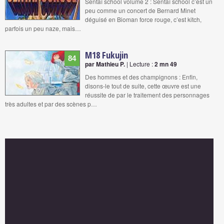
Sentaï school volume 2 : Sentaï school c’est un
peu comme un concert de Bernard Minet
déguisé en Bioman force rouge, c’est kitch,
parfois un peu naze, mais…
M18 Fukujin
84
par Mathieu P.
| Lecture :
2 mn 49
Des hommes et des champignons : Enfin,
disons-le tout de suite, cette œuvre est une
réussite de par le traitement des personnages
très adultes et par des scènes p…