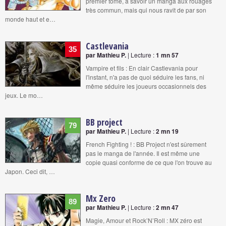
premier tome, à savoir un manga aux rouages
très commun, mais qui nous ravit de par son
monde haut et e…
Castlevania
35
par Mathieu P.
| Lecture :
1 mn 57
Vampire et fils : En clair Castlevania pour
l'instant, n'a pas de quoi séduire les fans, ni
même séduire les joueurs occasionnels des
jeux. Le mo…
BB project
79
par Mathieu P.
| Lecture :
2 mn 19
French Fighting ! : BB Project n'est sûrement
pas le manga de l'année. Il est même une
copie quasi conforme de ce que l'on trouve au
Japon. Ceci dit, …
Mx Zero
89
par Mathieu P.
| Lecture :
2 mn 47
Magie, Amour et Rock’N’Roll : MX zéro est