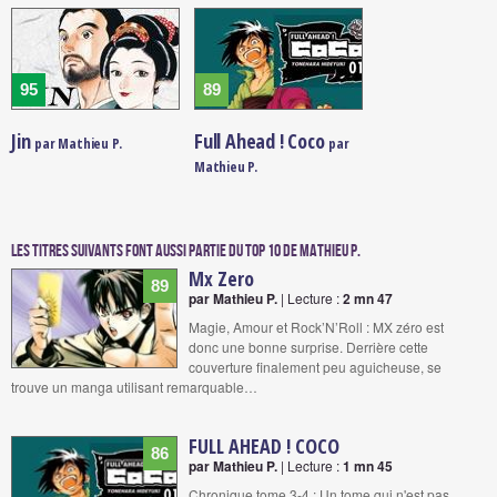
95
89
Jin
Full Ahead ! Coco
par Mathieu P.
par
Mathieu P.
Les titres suivants font aussi partie du Top 10 de Mathieu P.
Mx Zero
89
par Mathieu P.
| Lecture :
2 mn 47
Magie, Amour et Rock’N’Roll : MX zéro est
donc une bonne surprise. Derrière cette
couverture finalement peu aguicheuse, se
trouve un manga utilisant remarquable…
FULL AHEAD ! COCO
86
par Mathieu P.
| Lecture :
1 mn 45
Chronique tome 3-4 : Un tome qui n'est pas