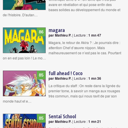
avare en révélation et qui pose enfin des
bases solides au développement du monde et
de l'histoire. D'autan…
magara
86
par Mathieu P.
| Lecture :
1 mn 47
Magara, le retour de Akira ? : Je pourrais dire :
attention Chef d’œuvre nippon. Mais
malheureusement ce n’est pas le cas. Pourtant
on en est pas loin ! Le mo…
full ahead ! Coco
85
par Mathieu P.
| Lecture :
1 mn 36
La critique du staff : On reste dans la lignée du
premier tome, à savoir un manga aux rouages
très commun, mais qui nous ravit de par son
monde haut et e…
Sentaï School
85
par Mathieu P.
| Lecture :
1 mn 21