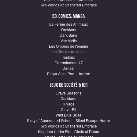
Two Worlds II : Shattered Embrace
BD, Comics, Manga
La Ferme des Animaux
Drekkars
Dark Bane
Vae Victis
Les Ombres de l'empire
Les Choses de la nuit
Topkapi
Exterminateur 17
Danaël
Edgar Allan Poe - Hantise
Jeux de société & JDR
Grave Seasons
Duskfade
Rivage
CloverPit
Wild Blue Skies
Story of Abandoned School - Silent Escape Horror
Two Worlds II : Shattered Embrace
Kingdom Under Fire : Circle of Doom
Arc the Lad : End of Darkness