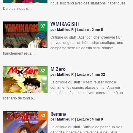
nous surprend avec des situations inattendues.
De plus, nous e…
YAMIKAGISHI
97
par Mathieu P.
| Lecture :
2 mn 5
Critique du staff : Attention chef d'oeuvre ! Un
univers original, un héros charismatique, une
comparse sexy, un dessin semi-réaliste
franchement réus…
M Zero
82
par Mathieu P.
| Lecture :
1 mn 32
La critique du staff : Mzero réussit donc à
confirmer les espoirs placés en lui. A savoir
une série mêlant un univers assez léger à un
scénario de fond p…
Remina
53
par Mathieu P.
| Lecture :
4 mn 9
La critique du staff : Difficile de porter un avis
définitif sur cette oeuvre tant elle peut être