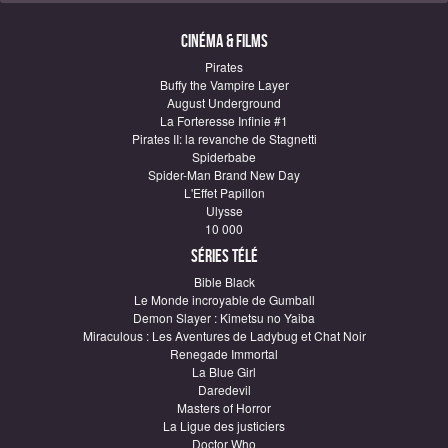
Cinéma & Films
Pirates
Buffy the Vampire Layer
August Underground
La Forteresse Infinie #1
Pirates II: la revanche de Stagnetti
Spiderbabe
Spider-Man Brand New Day
L'Effet Papillon
Ulysse
10 000
Séries télé
Bible Black
Le Monde incroyable de Gumball
Demon Slayer : Kimetsu no Yaiba
Miraculous : Les Aventures de Ladybug et Chat Noir
Renegade Immortal
La Blue Girl
Daredevil
Masters of Horror
La Ligue des justiciers
Doctor Who