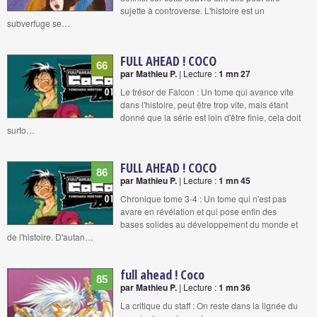
sujette à controverse. L'histoire est un
subverfuge se…
FULL AHEAD ! COCO
66
par Mathieu P.
| Lecture :
1 mn 27
Le trésor de Falcon : Un tome qui avance vite
dans l'histoire, peut être trop vite, mais étant
donné que la série est loin d'être finie, cela doit
surto…
FULL AHEAD ! COCO
86
par Mathieu P.
| Lecture :
1 mn 45
Chronique tome 3-4 : Un tome qui n'est pas
avare en révélation et qui pose enfin des
bases solides au développement du monde et
de l'histoire. D'autan…
full ahead ! Coco
85
par Mathieu P.
| Lecture :
1 mn 36
La critique du staff : On reste dans la lignée du