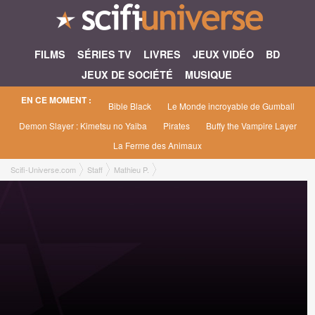
FILMS
SÉRIES TV
LIVRES
JEUX VIDÉO
BD
JEUX DE SOCIÉTÉ
MUSIQUE
EN CE MOMENT :
Bible Black
Le Monde incroyable de Gumball
Demon Slayer : Kimetsu no Yaiba
Pirates
Buffy the Vampire Layer
La Ferme des Animaux
Scifi-Universe.com
Staff
Mathieu P.