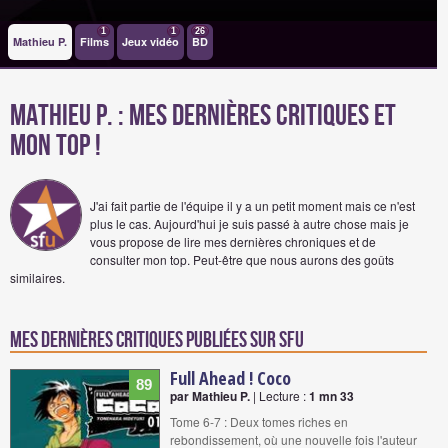
1
1
26
Mathieu P.
Films
Jeux vidéo
BD
Mathieu P. : Mes dernières critiques et
mon Top !
J'ai fait partie de l'équipe il y a un petit moment mais ce n'est
plus le cas. Aujourd'hui je suis passé à autre chose mais je
vous propose de lire mes dernières chroniques et de
consulter mon top. Peut-être que nous aurons des goûts
similaires.
Mes dernières critiques publiées sur SFU
Full Ahead ! Coco
89
par Mathieu P.
| Lecture :
1 mn 33
Tome 6-7 : Deux tomes riches en
rebondissement, où une nouvelle fois l'auteur