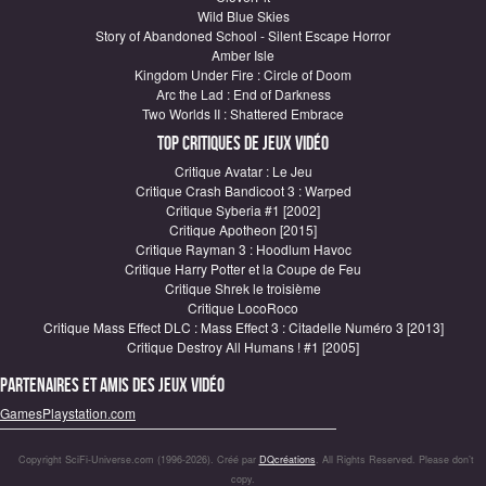
Wild Blue Skies
Story of Abandoned School - Silent Escape Horror
Amber Isle
Kingdom Under Fire : Circle of Doom
Arc the Lad : End of Darkness
Two Worlds II : Shattered Embrace
Top critiques de Jeux vidéo
Critique Avatar : Le Jeu
Critique Crash Bandicoot 3 : Warped
Critique Syberia #1 [2002]
Critique Apotheon [2015]
Critique Rayman 3 : Hoodlum Havoc
Critique Harry Potter et la Coupe de Feu
Critique Shrek le troisième
Critique LocoRoco
Critique Mass Effect DLC : Mass Effect 3 : Citadelle Numéro 3 [2013]
Critique Destroy All Humans ! #1 [2005]
Partenaires et amis des jeux vidéo
GamesPlaystation.com
Copyright SciFi-Universe.com (1996-2026). Créé par
DQcréations
. All Rights Reserved. Please don’t
copy.