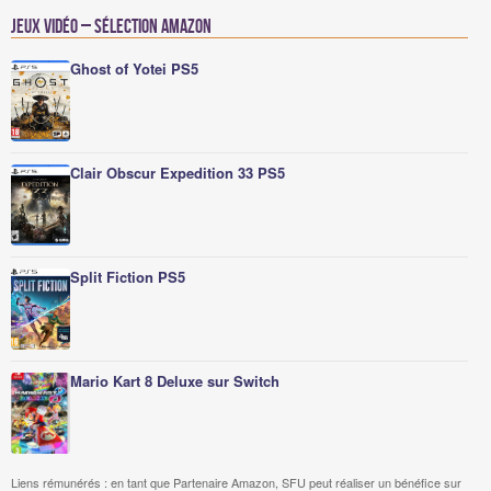
Jeux vidéo – Sélection Amazon
Ghost of Yotei PS5
Clair Obscur Expedition 33 PS5
Split Fiction PS5
Mario Kart 8 Deluxe sur Switch
Liens rémunérés : en tant que Partenaire Amazon, SFU peut réaliser un bénéfice sur