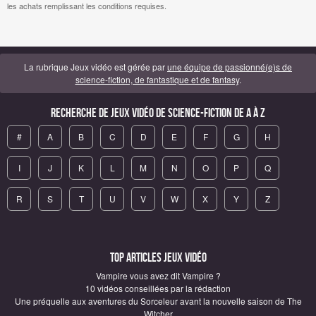
les achats remplissant les conditions requises.
La rubrique Jeux vidéo est gérée par
une équipe de passionné(e)s de
science-fiction, de fantastique et de fantasy
.
Recherche de Jeux vidéo de science-fiction de A à Z
#
A
B
C
D
E
F
G
H
I
J
K
L
M
N
O
P
Q
R
S
T
U
V
W
X
Y
Z
Top articles Jeux vidéo
Vampire vous avez dit Vampire ?
10 vidéos conseillées par la rédaction
Une préquelle aux aventures du Sorceleur avant la nouvelle saison de The
Witcher