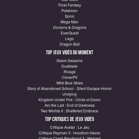
Final Fantasy
Pokémon
Sonic
Mega Man
Donjons & Dragons
EverQuest
Lego
Dragon Ball
Top Jeux vidéo du moment
Grave Seasons
Duskfade
Rivage
CloverPit
Wild Blue Skies
Story of Abandoned School - Silent Escape Horror
Undying
Kingdom Under Fire : Circle of Doom
Arc the Lad : End of Darkness
Two Worlds II : Shattered Embrace
Top critiques de Jeux vidéo
Critique Avatar : Le Jeu
Critique Rayman 3 : Hoodlum Havoc
Critique Crash Bandicoot 3 : Warped