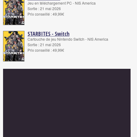
Jeu en téléchargement PC - NIS America
Sortie : 21 mai 2026
Prix conseillé : 49,99€
STARBITES - Switch
Cartouche de jeu Nintendo Switch - NIS America
Sortie : 21 mai 2026
Prix conseillé : 49,99€