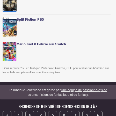
Split Fiction PS5
Mario Kart 8 Deluxe sur Switch
Liens rémunérés : en tant que Partenaire Amazon, SFU peut réaliser un bénéfice sur
les achats remplissant les conditions requises.
La rubrique Jeux vidéo est gérée par
une équipe de passionné(e)s de
science-fiction, de fantastique et de fantasy
.
Recherche de Jeux vidéo de science-fiction de A à Z
#
A
B
C
D
E
F
G
H