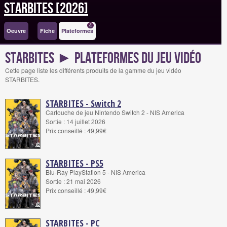
STARBITES [2026]
4
Oeuvre
Fiche
Plateformes
STARBITES ► Plateformes du jeu vidéo
Cette page liste les différents produits de la gamme du jeu vidéo
STARBITES.
STARBITES - Switch 2
Cartouche de jeu Nintendo Switch 2 - NIS America
Sortie : 14 juillet 2026
Prix conseillé : 49,99€
STARBITES - PS5
Blu-Ray PlayStation 5 - NIS America
Sortie : 21 mai 2026
Prix conseillé : 49,99€
STARBITES - PC