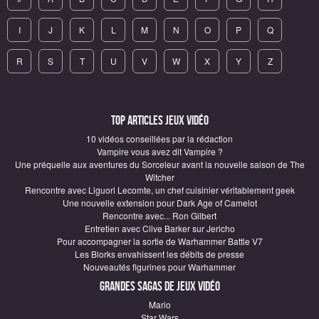
I
J
K
L
M
N
O
P
Q
R
S
T
U
V
W
X
Y
Z
Top articles Jeux vidéo
10 vidéos conseillées par la rédaction
Vampire vous avez dit Vampire ?
Une préquelle aux aventures du Sorceleur avant la nouvelle saison de The
Witcher
Rencontre avec Liguori Lecomte, un chef cuisinier véritablement geek
Une nouvelle extension pour Dark Age of Camelot
Rencontre avec... Ron Gilbert
Entretien avec Clive Barker sur Jericho
Pour accompagner la sortie de Warhammer Battle V7
Les Blorks envahissent les débits de presse
Nouveautés figurines pour Warhammer
Grandes sagas de Jeux vidéo
Mario
Star Wars