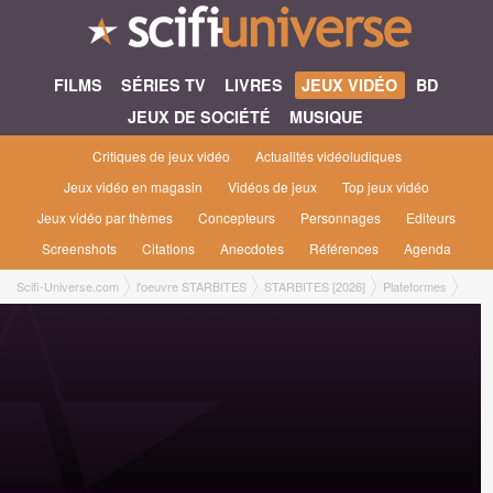
FILMS
SÉRIES TV
LIVRES
JEUX VIDÉO
BD
JEUX DE SOCIÉTÉ
MUSIQUE
Critiques de jeux vidéo
Actualités vidéoludiques
Jeux vidéo en magasin
Vidéos de jeux
Top jeux vidéo
Jeux vidéo par thèmes
Concepteurs
Personnages
Editeurs
Screenshots
Citations
Anecdotes
Références
Agenda
Scifi-Universe.com
l'oeuvre STARBITES
STARBITES [2026]
Plateformes