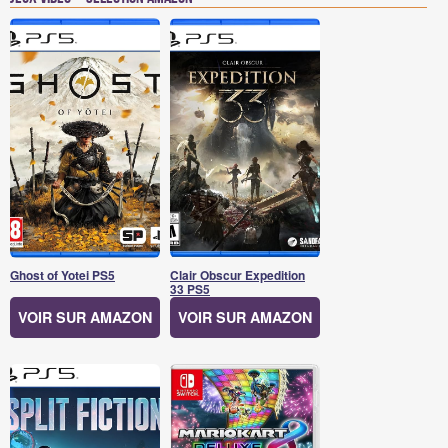
Ghost of Yotei PS5
Clair Obscur Expedition
33 PS5
VOIR SUR AMAZON
VOIR SUR AMAZON