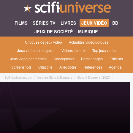
FILMS
SÉRIES TV
LIVRES
JEUX VIDÉO
BD
JEUX DE SOCIÉTÉ
MUSIQUE
Critiques de jeux vidéo
Actualités vidéoludiques
Jeux vidéo en magasin
Vidéos de jeux
Top jeux vidéo
Jeux vidéo par thèmes
Concepteurs
Personnages
Editeurs
Screenshots
Citations
Anecdotes
Références
Agenda
Scifi-Universe.com
l'oeuvre Slots & Daggers
Slots & Daggers [2025]