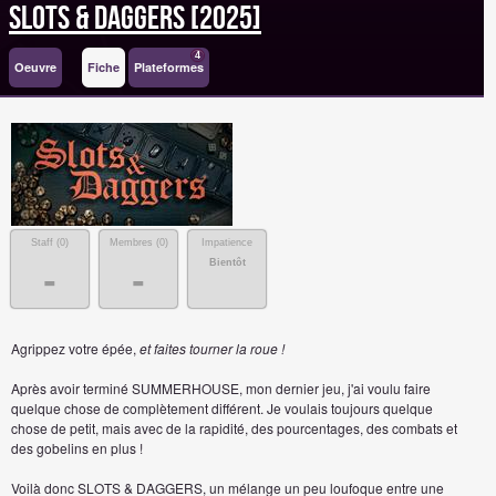
Slots & Daggers [2025]
4
Oeuvre
Fiche
Plateformes
Staff (
0
)
Membres (
0
)
Impatience
Bientôt
-
-
Agrippez votre épée,
et faites tourner la roue !
Après avoir terminé SUMMERHOUSE, mon dernier jeu, j'ai voulu faire
quelque chose de complètement différent. Je voulais toujours quelque
chose de petit, mais avec de la rapidité, des pourcentages, des combats et
des gobelins en plus !
Voilà donc SLOTS & DAGGERS, un mélange un peu loufoque entre une