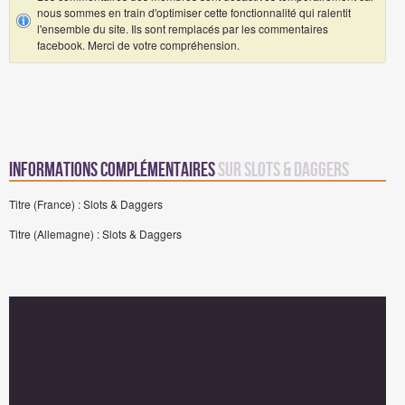
nous sommes en train d'optimiser cette fonctionnalité qui ralentit
l'ensemble du site. Ils sont remplacés par les commentaires
facebook. Merci de votre compréhension.
Informations complémentaires
sur Slots & Daggers
Titre (France) : Slots & Daggers
Titre (Allemagne) : Slots & Daggers