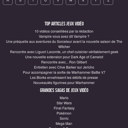
Top articles Jeux vidéo
10 vidéos conseillées par la rédaction
Vampire vous avez dit Vampire ?
Une préquelle aux aventures du Sorceleur avant la nouvelle saison de The
Witcher
Rencontre avec Liguori Lecomte, un chef cuisinier véritablement geek
Une nouvelle extension pour Dark Age of Camelot
Rencontre avec... Ron Gilbert
Entretien avec Clive Barker sur Jericho
Pour accompagner la sortie de Warhammer Battle V7
Les Blorks envahissent les débits de presse
Nouveautés figurines pour Warhammer
Grandes sagas de Jeux vidéo
Mario
Star Wars
Final Fantasy
Pokémon
Sonic
Mega Man