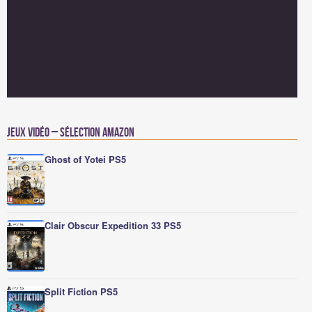
Jeux vidéo – Sélection Amazon
Ghost of Yotei PS5
Clair Obscur Expedition 33 PS5
Split Fiction PS5