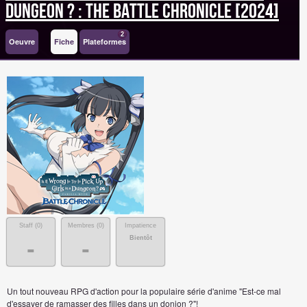
Dungeon ? : The Battle Chronicle [2024]
2
Oeuvre
Fiche
Plateformes
Staff (
0
)
Membres (
0
)
Impatience
Bientôt
-
-
Un tout nouveau RPG d'action pour la populaire série d'anime "Est-ce mal
d'essayer de ramasser des filles dans un donjon ?"!