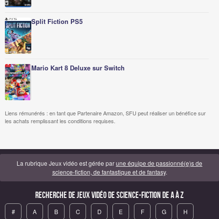
Split Fiction PS5
Mario Kart 8 Deluxe sur Switch
Liens rémunérés : en tant que Partenaire Amazon, SFU peut réaliser un bénéfice sur
les achats remplissant les conditions requises.
La rubrique Jeux vidéo est gérée par
une équipe de passionné(e)s de
science-fiction, de fantastique et de fantasy
.
Recherche de Jeux vidéo de science-fiction de A à Z
#
A
B
C
D
E
F
G
H