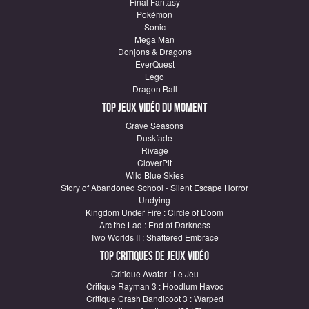
Final Fantasy
Pokémon
Sonic
Mega Man
Donjons & Dragons
EverQuest
Lego
Dragon Ball
Top Jeux vidéo du moment
Grave Seasons
Duskfade
Rivage
CloverPit
Wild Blue Skies
Story of Abandoned School - Silent Escape Horror
Undying
Kingdom Under Fire : Circle of Doom
Arc the Lad : End of Darkness
Two Worlds II : Shattered Embrace
Top critiques de Jeux vidéo
Critique Avatar : Le Jeu
Critique Rayman 3 : Hoodlum Havoc
Critique Crash Bandicoot 3 : Warped