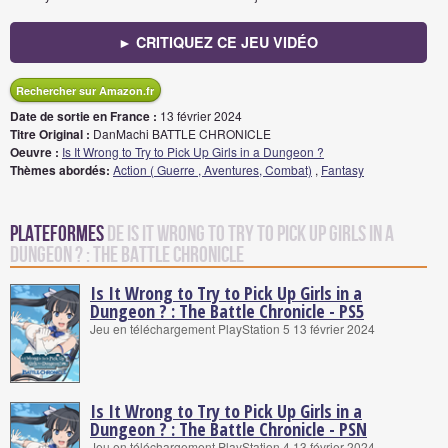
► CRITIQUEZ CE JEU VIDÉO
Rechercher sur Amazon.fr
Date de sortie en France :
13 février 2024
Titre Original :
DanMachi BATTLE CHRONICLE
Oeuvre :
Is It Wrong to Try to Pick Up Girls in a Dungeon ?
Thèmes abordés:
Action ( Guerre , Aventures, Combat)
,
Fantasy
Plateformes
de Is It Wrong to Try to Pick Up Girls in a
Dungeon ? : The Battle Chronicle
Is It Wrong to Try to Pick Up Girls in a
Dungeon ? : The Battle Chronicle - PS5
Jeu en téléchargement PlayStation 5 13 février 2024
Is It Wrong to Try to Pick Up Girls in a
Dungeon ? : The Battle Chronicle - PSN
Jeu en téléchargement PlayStation 4 13 février 2024