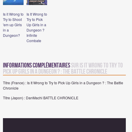
Is it Wrong to
Is It Wrong to
Try to Shoot
Try to Pick
'em up Girls
Up Girls in a
in a
Dungeon ?
Dungeon?
Infinite
Combate
Informations complémentaires
sur Is It Wrong to Try to
Pick Up Girls in a Dungeon ? : The Battle Chronicle
Titre (France) : Is It Wrong to Try to Pick Up Girls in a Dungeon ? : The Battle
Chronicle
Titre (Japon) : DanMachi BATTLE CHRONICLE