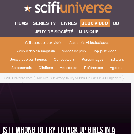
FILMS
SÉRIES TV
LIVRES
JEUX VIDÉO
BD
JEUX DE SOCIÉTÉ
MUSIQUE
Critiques de jeux vidéo
Actualités vidéoludiques
Jeux vidéo en magasin
Vidéos de jeux
Top jeux vidéo
Jeux vidéo par thèmes
Concepteurs
Personnages
Editeurs
Screenshots
Citations
Anecdotes
Références
Agenda
Scifi-Universe.com
l'oeuvre Is It Wrong to Try to Pick Up Girls in a Dungeon ?
Jeux Vidéo
Is It Wrong to Try to Pick Up Girls in a Dungeon ? : The Battle Chronicle [2024]
Is It Wrong to Try to Pick Up Girls in a