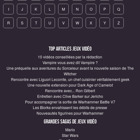
I
J
K
L
M
N
O
P
Q
R
S
T
U
V
W
X
Y
Z
Top articles Jeux vidéo
10 vidéos conseillées par la rédaction
Vampire vous avez dit Vampire ?
Une préquelle aux aventures du Sorceleur avant la nouvelle saison de The
Witcher
Rencontre avec Liguori Lecomte, un chef cuisinier véritablement geek
Une nouvelle extension pour Dark Age of Camelot
Rencontre avec... Ron Gilbert
Entretien avec Clive Barker sur Jericho
Pour accompagner la sortie de Warhammer Battle V7
Les Blorks envahissent les débits de presse
Nouveautés figurines pour Warhammer
Grandes sagas de Jeux vidéo
Mario
Star Wars