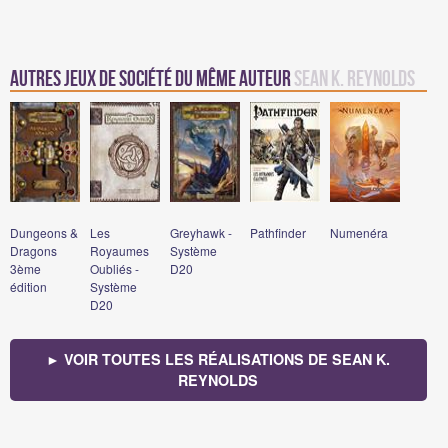
Autres Jeux de société du même auteur
Sean K. Reynolds
Dungeons &
Les
Greyhawk -
Pathfinder
Numenéra
Dragons
Royaumes
Système
3ème
Oubliés -
D20
édition
Système
D20
► VOIR TOUTES LES RÉALISATIONS DE SEAN K.
REYNOLDS