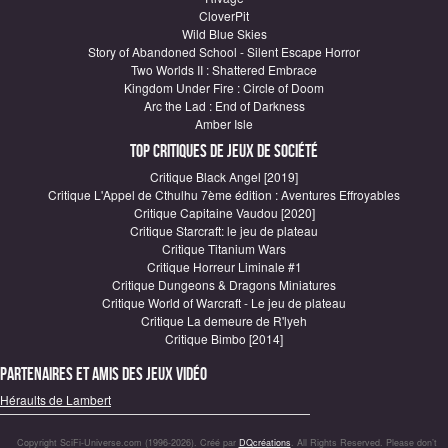
CloverPit
Wild Blue Skies
Story of Abandoned School - Silent Escape Horror
Two Worlds II : Shattered Embrace
Kingdom Under Fire : Circle of Doom
Arc the Lad : End of Darkness
Amber Isle
Top critiques de Jeux de société
Critique Black Angel [2019]
Critique L'Appel de Cthulhu 7ème édition : Aventures Effroyables
Critique Capitaine Vaudou [2020]
Critique Starcraft: le jeu de plateau
Critique Titanium Wars
Critique Horreur Liminale #1
Critique Dungeons & Dragons Miniatures
Critique World of Warcraft - Le jeu de plateau
Critique La demeure de R'lyeh
Critique Bimbo [2014]
Partenaires et amis des jeux vidéo
Héraults de Lambert
Copyright SciFi-Universe.com (1996-2026). Créé par
DQcréations
. All Rights Reserved. Please don’t