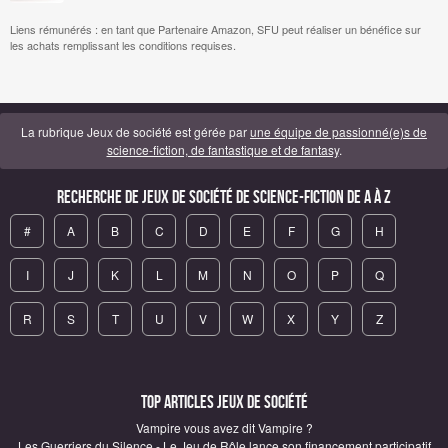
Liens rémunérés : en tant que Partenaire Amazon, SFU peut réaliser un bénéfice sur
les achats remplissant les conditions requises.
La rubrique Jeux de société est gérée par
une équipe de passionné(e)s de
science-fiction, de fantastique et de fantasy
.
Recherche de Jeux de société de science-fiction de A à Z
#
A
B
C
D
E
F
G
H
I
J
K
L
M
N
O
P
Q
R
S
T
U
V
W
X
Y
Z
Top articles Jeux de société
Vampire vous avez dit Vampire ?
Les Guerriers du Silence - Le Jeu de Rôle lance son financement participatif