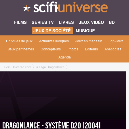
FILMS
SÉRIES TV
LIVRES
JEUX VIDÉO
BD
JEUX DE SOCIÉTÉ
MUSIQUE
Critiques de jeux
Actualités ludiques
Jeux en magasin
Top Jeux
Jeux par thèmes
Concepteurs
Photos
Editeurs
Anecdotes
Agenda
Scifi-Universe.com
la saga Dragonlance
Dragonlance - Système D20 [2004]
Dragonlance - Système D20 [2004]