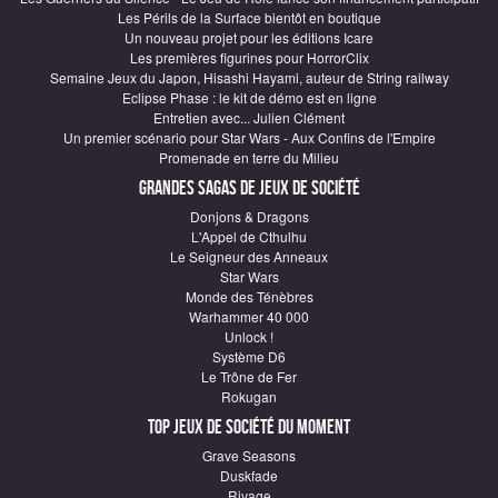
Les Périls de la Surface bientôt en boutique
Un nouveau projet pour les éditions Icare
Les premières figurines pour HorrorClix
Semaine Jeux du Japon, Hisashi Hayami, auteur de String railway
Eclipse Phase : le kit de démo est en ligne
Entretien avec... Julien Clément
Un premier scénario pour Star Wars - Aux Confins de l'Empire
Promenade en terre du Milieu
Grandes sagas de Jeux de société
Donjons & Dragons
L'Appel de Cthulhu
Le Seigneur des Anneaux
Star Wars
Monde des Ténèbres
Warhammer 40 000
Unlock !
Système D6
Le Trône de Fer
Rokugan
Top Jeux de société du moment
Grave Seasons
Duskfade
Rivage