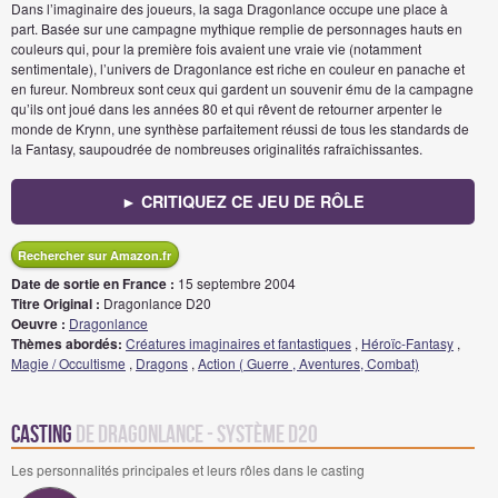
Dans l’imaginaire des joueurs, la saga Dragonlance occupe une place à
part. Basée sur une campagne mythique remplie de personnages hauts en
couleurs qui, pour la première fois avaient une vraie vie (notamment
sentimentale), l’univers de Dragonlance est riche en couleur en panache et
en fureur. Nombreux sont ceux qui gardent un souvenir ému de la campagne
qu’ils ont joué dans les années 80 et qui rêvent de retourner arpenter le
monde de Krynn, une synthèse parfaitement réussi de tous les standards de
la Fantasy, saupoudrée de nombreuses originalités rafraîchissantes.
► CRITIQUEZ CE JEU DE RÔLE
Rechercher sur Amazon.fr
Date de sortie en France :
15 septembre 2004
Titre Original :
Dragonlance D20
Oeuvre :
Dragonlance
Thèmes abordés:
Créatures imaginaires et fantastiques
,
Héroïc-Fantasy
,
Magie / Occultisme
,
Dragons
,
Action ( Guerre , Aventures, Combat)
Casting
de Dragonlance - Système D20
Les personnalités principales et leurs rôles dans le casting