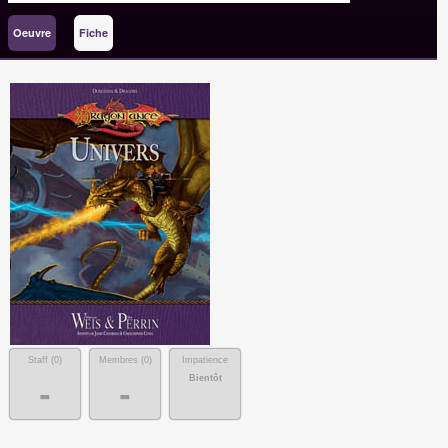
Oeuvre
Fiche
Staff (
0
)
Membres (
0
)
Impatience
Bientôt
-
-