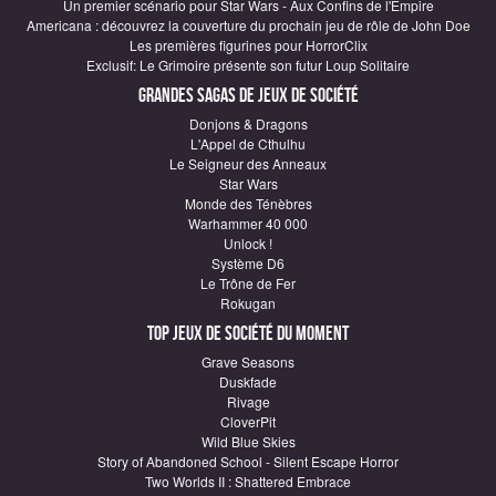
Un premier scénario pour Star Wars - Aux Confins de l'Empire
Americana : découvrez la couverture du prochain jeu de rôle de John Doe
Les premières figurines pour HorrorClix
Exclusif: Le Grimoire présente son futur Loup Solitaire
Grandes sagas de Jeux de société
Donjons & Dragons
L'Appel de Cthulhu
Le Seigneur des Anneaux
Star Wars
Monde des Ténèbres
Warhammer 40 000
Unlock !
Système D6
Le Trône de Fer
Rokugan
Top Jeux de société du moment
Grave Seasons
Duskfade
Rivage
CloverPit
Wild Blue Skies
Story of Abandoned School - Silent Escape Horror
Two Worlds II : Shattered Embrace