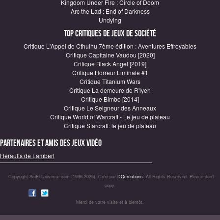
Kingdom Under Fire : Circle of Doom
Arc the Lad : End of Darkness
Undying
Top critiques de Jeux de société
Critique L'Appel de Cthulhu 7ème édition : Aventures Effroyables
Critique Capitaine Vaudou [2020]
Critique Black Angel [2019]
Critique Horreur Liminale #1
Critique Titanium Wars
Critique La demeure de R'lyeh
Critique Bimbo [2014]
Critique Le Seigneur des Anneaux
Critique World of Warcraft - Le jeu de plateau
Critique Starcraft: le jeu de plateau
Partenaires et amis des jeux vidéo
Héraults de Lambert
Copyright SciFi-Universe.com (1996-2026). Créé par
DQcréations
. All Rights Reserved. Please don’t
copy.
Merci de votre visite et à bientôt.