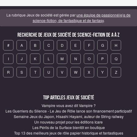
La rubrique Jeux de société est gérée par
une équipe de passionné(e)s de
science-fiction, de fantastique et de fantasy
.
Recherche de Jeux de société de science-fiction de A à Z
#
A
B
C
D
E
F
G
H
I
J
K
L
M
N
O
P
Q
R
S
T
U
V
W
X
Y
Z
Top articles Jeux de société
Vampire vous avez dit Vampire ?
Les Guerriers du Silence - Le Jeu de Rôle lance son financement participatif
Semaine Jeux du Japon, Hisashi Hayami, auteur de String railway
Un nouveau projet pour les éditions Icare
Les Périls de la Surface bientôt en boutique
Top 13 des meilleurs jeux de rôle papier historique et fantastiques