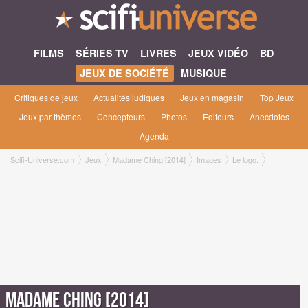
FILMS
SÉRIES TV
LIVRES
JEUX VIDÉO
BD
JEUX DE SOCIÉTÉ
MUSIQUE
Critiques de jeux
Actualités ludiques
Jeux en magasin
Top Jeux
Jeux par thèmes
Concepteurs
Photos
Editeurs
Anecdotes
Agenda
Scifi-Universe.com
Jeux
Madame Ching [2014]
Images
Le logo.
Madame Ching [2014]