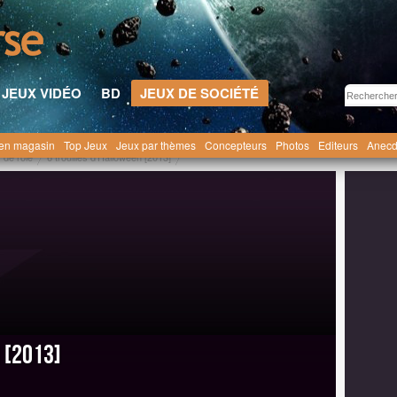
JEUX VIDÉO
BD
JEUX DE SOCIÉTÉ
en magasin
Top Jeux
Jeux par thèmes
Concepteurs
Photos
Editeurs
Anecd
 de rôle
6 trouilles d'Halloween [2013]
 [2013]