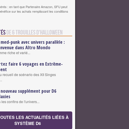
érés : en tant que Partenaire Amazon, SFU peut
bénéfice sur les achats remplissant les conditions
tés
de 6 trouilles d'Halloween
 med-punk avec univers parallèle :
envenue dans Altro Mondo
me riche et varié...
rtez faire 6 voyages en Extrême-
ient
 recueil de scénario des XII Singes
..
 nouveau supplément pour D6
laxies
 les confins de l'univers...
TOUTES LES ACTUALITÉS LIÉES À
SYSTÈME D6