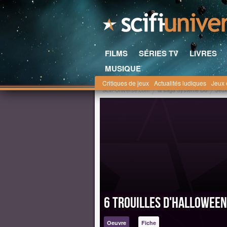
FILMS
SÉRIES TV
LIVRES
MUSIQUE
Critiques de jeux
Actualités ludiques
Jeux 
Scifi-Universe.com
la saga Système D6
Jeux
6 trouilles d'Halloween
Oeuvre
Fiche