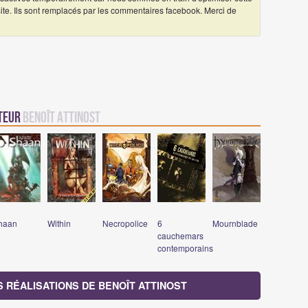
 site. Ils sont remplacés par les commentaires facebook. Merci de
uteur
Benoît Attinost
haan
Within
Necropolice
6
Mournblade
cauchemars
contemporains
S RÉALISATIONS DE BENOÎT ATTINOST