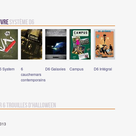
euvre
Système D6
6 System
6
D6 Galaxies
Campus
D6 Intégral
cauchemars
contemporains
r 6 trouilles d'Halloween
2013