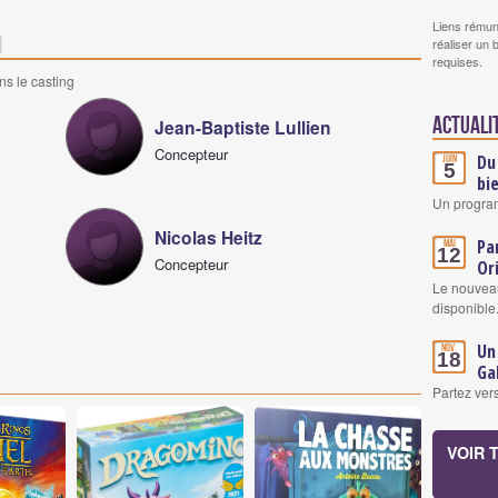
Liens rémun
n
réaliser un 
requises.
ns le casting
Actuali
Jean-Baptiste Lullien
Concepteur
Du
Juin
5
bi
Un program
Nicolas Heitz
Pa
Mai
12
Concepteur
Or
Le nouveau
disponible.
Un
Nov.
18
Ga
Partez vers
VOIR 