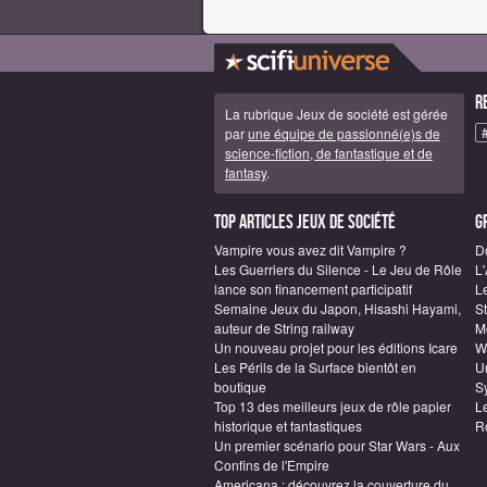
R
La rubrique Jeux de société est gérée
par
une équipe de passionné(e)s de
science-fiction, de fantastique et de
fantasy
.
Top articles Jeux de société
G
Vampire vous avez dit Vampire ?
D
Les Guerriers du Silence - Le Jeu de Rôle
L
lance son financement participatif
L
Semaine Jeux du Japon, Hisashi Hayami,
S
auteur de String railway
M
Un nouveau projet pour les éditions Icare
W
Les Périls de la Surface bientôt en
Un
boutique
S
Top 13 des meilleurs jeux de rôle papier
L
historique et fantastiques
R
Un premier scénario pour Star Wars - Aux
Confins de l'Empire
Americana : découvrez la couverture du