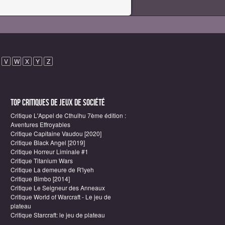
V
W
X
Y
Z
Top critiques de Jeux de société
Critique L'Appel de Cthulhu 7ème édition :
Aventures Effroyables
Critique Capitaine Vaudou [2020]
Critique Black Angel [2019]
Critique Horreur Liminale #1
Critique Titanium Wars
Critique La demeure de R'lyeh
Critique Bimbo [2014]
Critique Le Seigneur des Anneaux
Critique World of Warcraft - Le jeu de
plateau
Critique Starcraft: le jeu de plateau