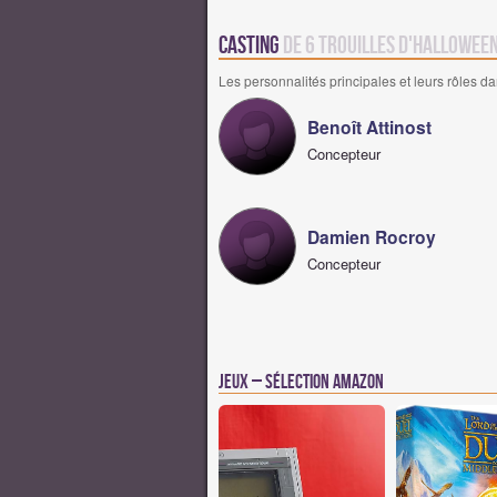
Casting
de 6 trouilles d'Hallowee
Les personnalités principales et leurs rôles da
Benoît Attinost
Concepteur
Damien Rocroy
Concepteur
Jeux – Sélection Amazon