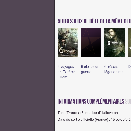
Autres jeux de rôle de la même o
6 voyages
6 étoiles en
6 trésors
D
en Extrême-
guerre
légendaires
Orient
Informations complémentaires
su
Titre (France) : 6 trouilles d'Halloween
Date de sortie officielle (France) : 15 octobre 