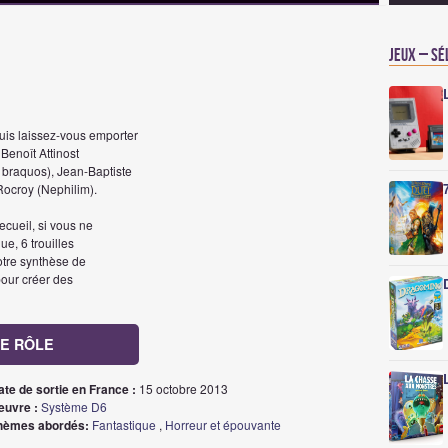
Jeux – Sé
 puis laissez-vous emporter
Benoît Attinost
6 braquos), Jean-Baptiste
Rocroy (Nephilim).
recueil, si vous ne
ue, 6 trouilles
otre synthèse de
pour créer des
DE RÔLE
ate de sortie en France :
15 octobre 2013
euvre :
Système D6
hèmes abordés:
Fantastique
,
Horreur et épouvante