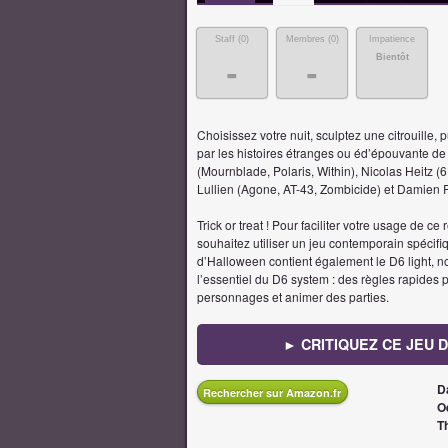
Staff (
0
)
Membres (
0
)
Impatience
Bientôt
-
-
Choisissez votre nuit, sculptez une citrouille,
par les histoires étranges ou éd’épouvante de 
(Mournblade, Polaris, Within), Nicolas Heitz (
Lullien (Agone, AT-43, Zombicide) et Damien 
​Trick or treat ! Pour faciliter votre usage de ce 
souhaitez utiliser un jeu contemporain spécifiq
d’Halloween contient également le D6 light, n
l’essentiel du D6 system : des règles rapides 
personnages et animer des parties.
► CRITIQUEZ CE JEU 
D
Rechercher sur Amazon.fr
O
T