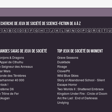
echerche de Jeux de société de science-fiction de A à Z
#
A
B
C
D
E
F
G
H
I
J
K
L
M
N
O
P
Q
R
S
T
U
randes sagas de Jeux de société
Top Jeux de société du moment
onjons & Dragons
Grave Seasons
'Appel de Cthulhu
Duskfade
e Seigneur des Anneaux
Rivage
tar Wars
CloverPit
onde des Ténèbres
Wild Blue Skies
arhammer 40 000
Story of Abandoned School - Silent
lock !
Escape Horror
ystème D6
Two Worlds II : Shattered Embrace
e Trône de Fer
Kingdom Under Fire : Circle of Doom
okugan
Arc the Lad : End of Darkness
Undying