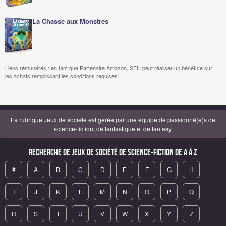
La Chasse aux Monstres
Liens rémunérés : en tant que Partenaire Amazon, SFU peut réaliser un bénéfice sur
les achats remplissant les conditions requises.
La rubrique Jeux de société est gérée par
une équipe de passionné(e)s de
science-fiction, de fantastique et de fantasy
.
Recherche de Jeux de société de science-fiction de A à Z
#
A
B
C
D
E
F
G
H
I
J
K
L
M
N
O
P
Q
R
S
T
U
V
W
X
Y
Z