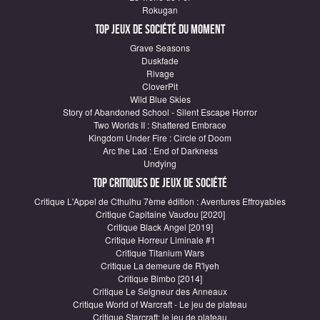
Rokugan
Top Jeux de société du moment
Grave Seasons
Duskfade
Rivage
CloverPit
Wild Blue Skies
Story of Abandoned School - Silent Escape Horror
Two Worlds II : Shattered Embrace
Kingdom Under Fire : Circle of Doom
Arc the Lad : End of Darkness
Undying
Top critiques de Jeux de société
Critique L'Appel de Cthulhu 7ème édition : Aventures Effroyables
Critique Capitaine Vaudou [2020]
Critique Black Angel [2019]
Critique Horreur Liminale #1
Critique Titanium Wars
Critique La demeure de R'lyeh
Critique Bimbo [2014]
Critique Le Seigneur des Anneaux
Critique World of Warcraft - Le jeu de plateau
Critique Starcraft: le jeu de plateau