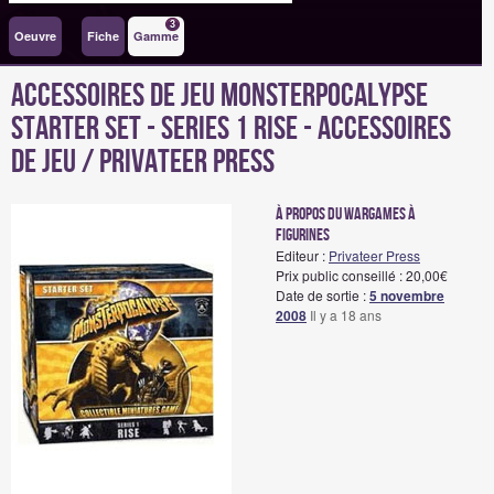
3
Oeuvre
Fiche
Gamme
Accessoires de jeu Monsterpocalypse
Starter Set - Series 1 Rise - Accessoires
de jeu / Privateer Press
à propos du wargames à
figurines
Editeur :
Privateer Press
Prix public conseillé : 20,00€
Date de sortie :
5 novembre
2008
Il y a 18 ans