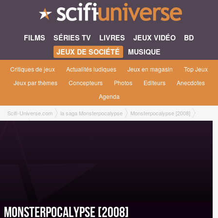
FILMS
SÉRIES TV
LIVRES
JEUX VIDÉO
BD
JEUX DE SOCIÉTÉ
MUSIQUE
Critiques de jeux
Actualités ludiques
Jeux en magasin
Top Jeux
Jeux par thèmes
Concepteurs
Photos
Editeurs
Anecdotes
Agenda
Scifi-Universe.com
la saga Monsterpocalypse
Monsterpocalypse [2008]
Gamme
Accessoires de jeu Accessoires de jeu [Privateer Press, novembre 2008]
Monsterpocalypse [2008]