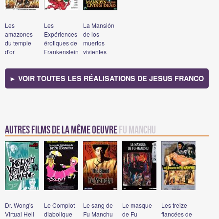
Les
Les
La Mansión
amazones
Expériences
de los
du temple
érotiques de
muertos
d'or
Frankenstein
vivientes
► VOIR TOUTES LES RÉALISATIONS DE JESUS FRANCO
Autres films de la même oeuvre
Fu Manchu
Dr. Wong's
Le Complot
Le sang de
Le masque
Les treize
Virtual Hell
diabolique
Fu Manchu
de Fu
fiancées de