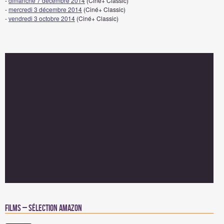
-
dimanche 7 décembre 2014
(Ciné+ Classic)
-
mercredi 3 décembre 2014
(Ciné+ Classic)
-
vendredi 3 octobre 2014
(Ciné+ Classic)
Films – Sélection Amazon