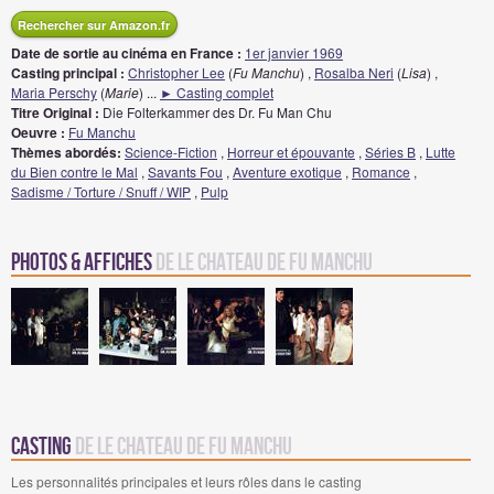
Rechercher sur Amazon.fr
Date de sortie au cinéma en France :
1er janvier 1969
Casting principal :
Christopher Lee
(
Fu Manchu
) ,
Rosalba Neri
(
Lisa
) ,
Maria Perschy
(
Marie
)
...
► Casting complet
Titre Original :
Die Folterkammer des Dr. Fu Man Chu
Oeuvre :
Fu Manchu
Thèmes abordés:
Science-Fiction
,
Horreur et épouvante
,
Séries B
,
Lutte
du Bien contre le Mal
,
Savants Fou
,
Aventure exotique
,
Romance
,
Sadisme / Torture / Snuff / WIP
,
Pulp
Photos & Affiches
de Le Chateau de Fu Manchu
Casting
de Le Chateau de Fu Manchu
Les personnalités principales et leurs rôles dans le casting