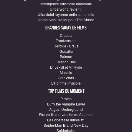
intelligence artificielle innovante
Underworld revient !
Ultraviolet rayonne enfin sur la toile
Un nouveau trailer pour The Shrine
Grandes sagas de Films
Dracula
Frankenstein
Hercule / Ursus
Godzilla
Batman
Dragon Ball
Dr Jekyll et Mr Hyde
Maciste
Star Wars
L'Homme invisible
Top Films du moment
Pirates
Buffy the Vampire Layer
August Underground
Pirates II: la revanche de Stagnetti
La Forteresse Infinie #1
Spider-Man Brand New Day
Spiderbabe