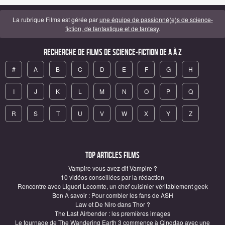
La rubrique Films est gérée par
une équipe de passionné(e)s de science-
fiction, de fantastique et de fantasy
.
Recherche de Films de science-fiction de A à Z
#
A
B
C
D
E
F
G
H
I
J
K
L
M
N
O
P
Q
R
S
T
U
V
W
X
Y
Z
Top articles Films
Vampire vous avez dit Vampire ?
10 vidéos conseillées par la rédaction
Rencontre avec Liguori Lecomte, un chef cuisinier véritablement geek
Bon A savoir : Pour combler les fans de ASH
Law et De Niro dans Thor ?
The Last Airbender : les premières images
Le tournage de The Wandering Earth 3 commence à Qingdao avec une