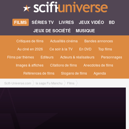
FILMS
SÉRIES TV
LIVRES
JEUX VIDÉO
BD
JEUX DE SOCIÉTÉ
MUSIQUE
Critiques de films
Actualités cinéma
Bandes annonces
Au ciné en 2026
Ce soir à la TV
En DVD
Top films
Films par thèmes
Editeurs
Acteurs & réalisateurs
Personnages
Images & affiches
Citations de films
Anecdotes de films
Références de films
Slogans de films
Agenda
Scifi-Universe.com
la saga Fu Manchu
Films
Le Chateau de Fu Manchu [1969]