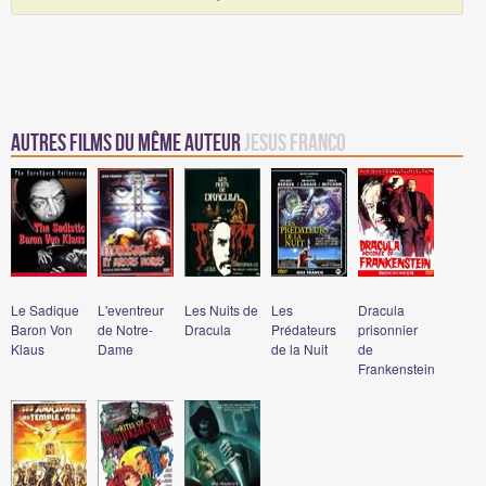
Autres Films du même auteur
Jesus Franco
Le Sadique
L'eventreur
Les Nuits de
Les
Dracula
Baron Von
de Notre-
Dracula
Prédateurs
prisonnier
Klaus
Dame
de la Nuit
de
Frankenstein