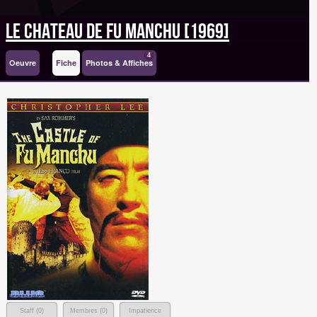
Le Chateau de Fu Manchu [1969]
4
Oeuvre
Fiche
Photos & Affiches
Staff (
0
)
Membres (
0
)
Impatience