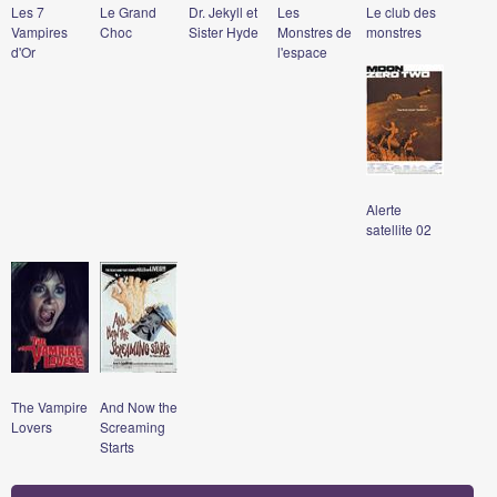
Les 7
Le Grand
Dr. Jekyll et
Les
Le club des
Vampires
Choc
Sister Hyde
Monstres de
monstres
d'Or
l'espace
Alerte
satellite 02
The Vampire
And Now the
Lovers
Screaming
Starts