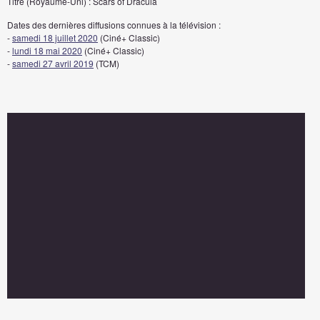
Titre (Royaume-Uni) : Scars of Dracula
Dates des dernières diffusions connues à la télévision :
-
samedi 18 juillet 2020
(Ciné+ Classic)
-
lundi 18 mai 2020
(Ciné+ Classic)
-
samedi 27 avril 2019
(TCM)