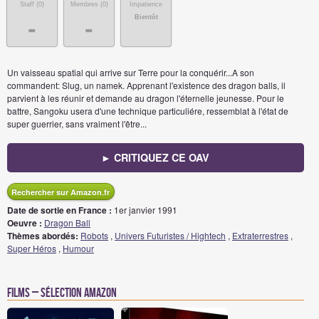
Staff (
0
)
Membres (
0
)
Impatience
Bientôt
-
-
Un vaisseau spatial qui arrive sur Terre pour la conquérir...A son
commandent: Slug, un namek. Apprenant l'existence des dragon balls, il
parvient à les réunir et demande au dragon l'éternelle jeunesse. Pour le
battre, Sangoku usera d'une technique particuliére, ressemblat à l'état de
super guerrier, sans vraiment l'être...
► CRITIQUEZ CE OAV
Rechercher sur Amazon.fr
Date de sortie en France :
1er janvier 1991
Oeuvre :
Dragon Ball
Thèmes abordés:
Robots
,
Univers Futuristes / Hightech
,
Extraterrestres
,
Super Héros
,
Humour
Films – Sélection Amazon