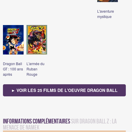
L'aventure
mystique
Dragon Ball
L'armée du
GT : 100 ans
Ruban
après
Rouge
► VOIR LES 25 FILMS DE L'OEUVRE DRAGON BALL
Informations complémentaires
sur Dragon Ball Z : La
menace de Namek