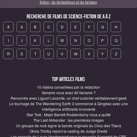
fiction, de fantastique et de fantasy
.
Recherche de Films de science-fiction de A à Z
#
A
B
C
D
E
F
G
H
I
J
K
L
M
N
O
P
Q
R
S
T
U
V
W
X
Y
Z
Top articles Films
10 vidéos conseillées par la rédaction
Vampire vous avez dit Vampire ?
Rencontre avec Liguori Lecomte, un chef cuisinier véritablement geek
Le tournage de The Wandering Earth 3 commence à Qingdao avec une
intelligence artificielle innovante
Star Trek : Majel Barrett-Roddenberry nous a quitté
The Last Airbender : les premières images
Un groupe de rock signe la bande originale du Choc des Titans
Olivia Thirlby rejoint le casting de Judge Dredd
Les conseils de Laura Vandervoort pour la nouvelle Supergirl de CBS