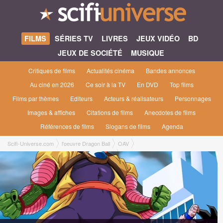
FILMS
SÉRIES TV
LIVRES
JEUX VIDÉO
BD
JEUX DE SOCIÉTÉ
MUSIQUE
Critiques de films
Actualités cinéma
Bandes annonces
Au ciné en 2026
Ce soir à la TV
En DVD
Top films
Films par thèmes
Editeurs
Acteurs & réalisateurs
Personnages
Images & affiches
Citations de films
Anecdotes de films
Références de films
Slogans de films
Agenda
Scifi-Universe.com
l'oeuvre Dragon Ball
OAV
Dragon Ball Z : La menace de Namek [1991]