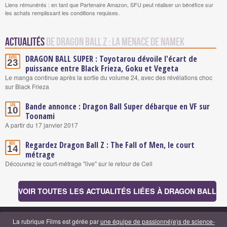
Liens rémunérés : en tant que Partenaire Amazon, SFU peut réaliser un bénéfice sur
les achats remplissant les conditions requises.
Actualités
de Dragon Ball Z : La menace de Namek
DRAGON BALL SUPER : Toyotarou dévoile l'écart de
Avril
23
puissance entre Black Frieza, Goku et Vegeta
Le manga continue après la sortie du volume 24, avec des révélations choc
sur Black Frieza
Bande annonce : Dragon Ball Super débarque en VF sur
Jan.
10
Toonami
A partir du 17 janvier 2017
Regardez Dragon Ball Z : The Fall of Men, le court
Nov.
14
métrage
Découvrez le court-métrage "live" sur le retour de Cell
VOIR TOUTES LES ACTUALITÉS LIÉES À DRAGON BALL
La rubrique Films est gérée par
une équipe de passionné(e)s de science-