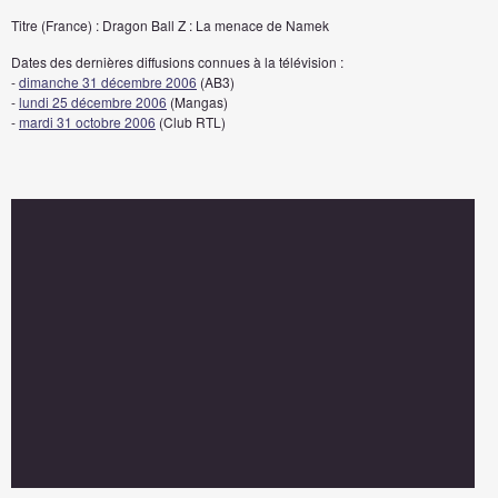
Titre (France) : Dragon Ball Z : La menace de Namek
Dates des dernières diffusions connues à la télévision :
-
dimanche 31 décembre 2006
(AB3)
-
lundi 25 décembre 2006
(Mangas)
-
mardi 31 octobre 2006
(Club RTL)